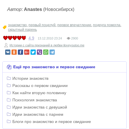
Автор
:
Anastes
(Новосибирск)
знакомство
,
первый поцелуй
,
первое впечатление
,
подруга помогла
,
скрытный парень
4.9
13.12.2010
23:24
2900
Истории с сайта признаний в любви iloveyoutoo.me
Ещё про знакомство и первое свидание
Истории знакомств
Рассказы о первом свидании
Как найти вторую половинку
Психология знакомства
Идеи знакомства с девушкой
Идеи знакомства с парнем
Блоги про знакомство и первое свидание