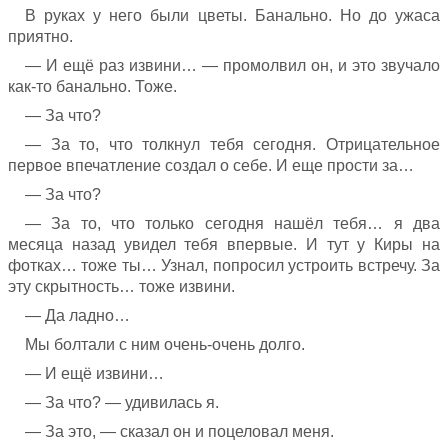
В руках у него были цветы. Банально. Но до ужаса
приятно.
— И ещё раз извини… — промолвил он, и это звучало
как-то банально. Тоже.
— За что?
— За то, что толкнул тебя сегодня. Отрицательное
первое впечатление создал о себе. И еще прости за…
— За что?
— За то, что только сегодня нашёл тебя… я два
месяца назад увидел тебя впервые. И тут у Киры на
фотках… тоже ты… Узнал, попросил устроить встречу. За
эту скрытность… тоже извини.
— Да ладно…
Мы болтали с ним очень-очень долго.
— И ещё извини…
— За что? — удивилась я.
— За это, — сказал он и поцеловал меня.