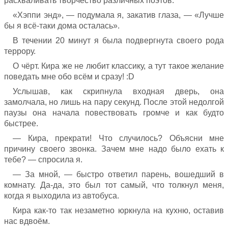
расхваливать творчество различных поэтов.
«Хэппи энд», — подумала я, закатив глаза, — «Лучше
бы я всё-таки дома осталась».
В течении 20 минут я была подвергнута своего рода
террору.
О чёрт. Кира же не любит классику, а тут такое желание
поведать мне обо всём и сразу! :D
Услышав, как скрипнула входная дверь, она
замолчала, но лишь на пару секунд. После этой недолгой
паузы она начала повествовать громче и как будто
быстрее.
— Кира, прекрати! Что случилось? Объясни мне
причину своего звонка. Зачем мне надо было ехать к
тебе? — спросила я.
— За мной, — быстро ответил парень, вошедший в
комнату. Да-да, это был тот самый, что толкнул меня,
когда я выходила из автобуса.
Кира как-то так незаметно юркнула на кухню, оставив
нас вдвоём.