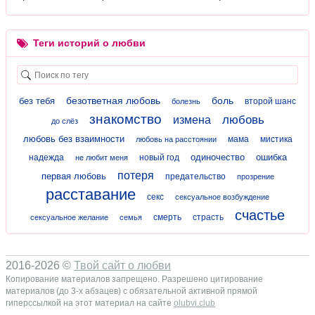
Теги историй о любви
безответная любовь
боль
без тебя
второй шанс
болезнь
знакомство
любовь
измена
до слёз
любовь без взаимности
мама
мистика
любовь на расстоянии
одиночество
ошибка
надежда
новый год
не любит меня
потеря
первая любовь
предательство
прозрение
расставание
секс
сексуальное возбуждение
счастье
смерть
страсть
сексуальное желание
семья
2016-2026 ©
Твой сайт о любви
Копирование материалов запрещено. Разрешено цитирование
материалов (до 3-х абзацев) с обязательной активной прямой
гиперссылкой на этот материал на сайте
olubvi.club