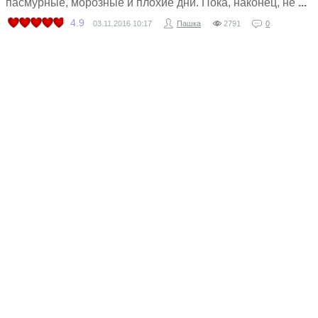
пасмурные, морозные и плохие дни. Пока, наконец, не
4.9
03.11.2016
10:17
Пашка
2791
0