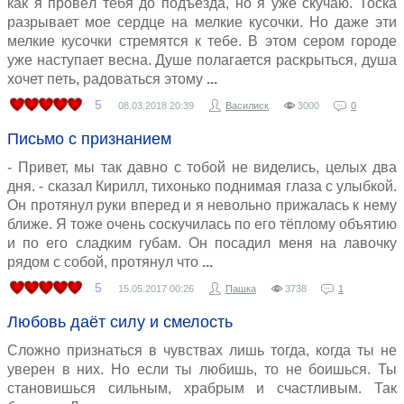
как я провёл тебя до подъезда, но я уже скучаю. Тоска
разрывает мое сердце на мелкие кусочки. Но даже эти
мелкие кусочки стремятся к тебе. В этом сером городе
уже наступает весна. Душе полагается раскрыться, душа
хочет петь, радоваться этому
5
08.03.2018
20:39
Василиск
3000
0
Письмо с признанием
- Привет, мы так давно с тобой не виделись, целых два
дня. - сказал Кирилл, тихонько поднимая глаза с улыбкой.
Он протянул руки вперед и я невольно прижалась к нему
ближе. Я тоже очень соскучилась по его тёплому объятию
и по его сладким губам. Он посадил меня на лавочку
рядом с собой, протянул что
5
15.05.2017
00:26
Пашка
3738
1
Любовь даёт силу и смелость
Сложно признаться в чувствах лишь тогда, когда ты не
уверен в них. Но если ты любишь, то не боишься. Ты
становишься сильным, храбрым и счастливым. Так