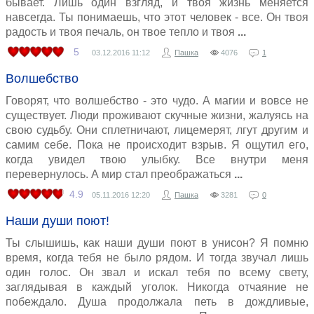
бывает. Лишь один взгляд, и твоя жизнь меняется
навсегда. Ты понимаешь, что этот человек - все. Он твоя
радость и твоя печаль, он твое тепло и твоя
5
03.12.2016
11:12
Пашка
4076
1
Волшебство
Говорят, что волшебство - это чудо. А магии и вовсе не
существует. Люди проживают скучные жизни, жалуясь на
свою судьбу. Они сплетничают, лицемерят, лгут другим и
самим себе. Пока не происходит взрыв. Я ощутил его,
когда увидел твою улыбку. Все внутри меня
перевернулось. А мир стал преображаться
4.9
05.11.2016
12:20
Пашка
3281
0
Наши души поют!
Ты слышишь, как наши души поют в унисон? Я помню
время, когда тебя не было рядом. И тогда звучал лишь
один голос. Он звал и искал тебя по всему свету,
заглядывая в каждый уголок. Никогда отчаяние не
побеждало. Душа продолжала петь в дождливые,