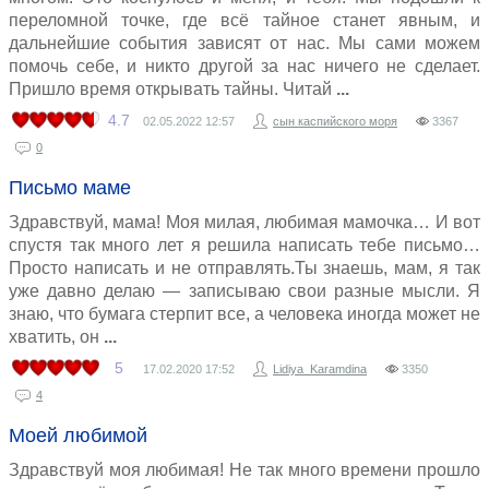
переломной точке, где всё тайное станет явным, и
дальнейшие события зависят от нас. Мы сами можем
помочь себе, и никто другой за нас ничего не сделает.
Пришло время открывать тайны. Читай
4.7
02.05.2022
12:57
сын каспийского моря
3367
0
Письмо маме
Здравствуй, мама! Моя милая, любимая мамочка… И вот
спустя так много лет я решила написать тебе письмо…
Просто написать и не отправлять.Ты знаешь, мам, я так
уже давно делаю — записываю свои разные мысли. Я
знаю, что бумага стерпит все, а человека иногда может не
хватить, он
5
17.02.2020
17:52
Lidiya_Karamdina
3350
4
Моей любимой
Здравствуй моя любимая! Не так много времени прошло