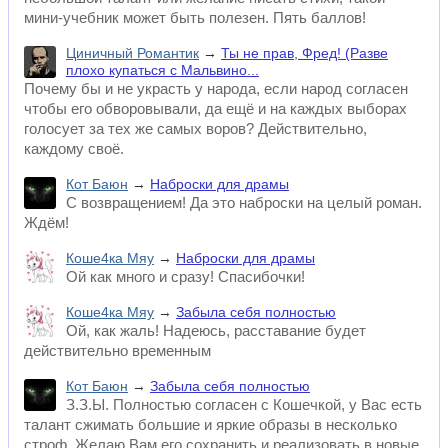
мини-учебник может быть полезен. Пять баллов!
Циничный Романтик
→
Ты не прав, Фред! (Разве
плохо купаться с Мальвино...
Почему бы и не украсть у народа, если народ согласен
чтобы его обворовывали, да ещё и на каждых выборах
голосует за тех же самых воров? Действительно,
каждому своё.
Кот Баюн
→
Наброски для драмы
С возвращением! Да это наброски на целый роман.
Ждём!
Коше4ка Мяу
→
Наброски для драмы
Ой как много и сразу! Спасибочки!
Коше4ка Мяу
→
Забыла себя полностью
Ой, как жаль! Надеюсь, расставание будет
действительно временным
Кот Баюн
→
Забыла себя полностью
З.З.Ы. Полностью согласен с Кошечкой, у Вас есть
талант сжимать большие и яркие образы в несколько
строф. Желаю Вам его сохранить и реализовать в новые