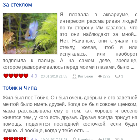
За стеклом
Я плавала в аквариуме, с
интересом рассматривая людей
по ту сторону. Им казалось, что
это они наблюдают за мной...
Нет. Наивные, они стучали по
стеклу, желая, чтоб я или
испугалась, или наоборот
подплыла к пальцу. А на самом деле, зрелище,
которое разворачивалось перед моими глазами, было
4.9
23.01.2018
21:55
Кот Баюн
2772
3
Тобик и Чипа
Жил-был пес Тобик. Он был очень добрым и его заветной
мечтой было иметь друзей. Когда он был совсем щенком,
мама рассказывала ему о том, как хорошо и весело
живется тем, у кого есть друзья. Друзья всегда придут на
помощь, поделятся последней косточкой, если будет
нужно. И вообще, когда у тебя есть
4.5
19.04.2017
15:28
Kateriska
3425
0