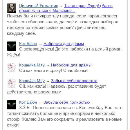
Циничный Романтик
→
Ты не прав, Фред! (Разве
плохо купаться с Мальвино...
Почему бы и не украсть у народа, если народ согласен
чтобы его обворовывали, да ещё и на каждых выборах
голосует за тех же самых воров? Действительно,
каждому своё.
Кот Баюн
→
Наброски для драмы
С возвращением! Да это наброски на целый роман.
Ждём!
Коше4ка Мяу
→
Наброски для драмы
Ой как много и сразу! Спасибочки!
Коше4ка Мяу
→
Забыла себя полностью
Ой, как жаль! Надеюсь, расставание будет
действительно временным
Кот Баюн
→
Забыла себя полностью
З.З.Ы. Полностью согласен с Кошечкой, у Вас есть
талант сжимать большие и яркие образы в несколько
строф. Желаю Вам его сохранить и реализовать в новые
стихи!