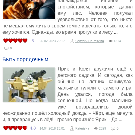
наслаждался тишиной и
спокойствием, которые дарил
ему лес. Человек получал
удовольствие от того, что никто
не мешал ему жить в своем темпе и делать только то, что
ему хочется. Однажды, во время прогулки в лесу
5
26.02.2023
22:17
Чертоги НеРазума
1314
0
Быть порядочным
Ярик и Коля дружили ещё с
детского садика. И сегодня, как
обычно на летних каникулах,
мальчики гуляли с самого утра.
День удался, погода была
солнечной. Но когда мальчики
уже возвращались домой
неожиданно пошёл холодный дождь. - Чёрт, ещё минута
и, я превращусь в лёд! - грозно произнёс Ярик. - Да
4.8
14.04.2018
13:01
Kateriska
2329
0