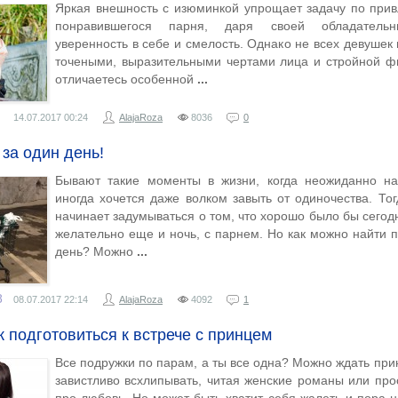
Яркая внешность с изюминкой упрощает задачу по при
понравившегося парня, даря своей обладательн
уверенность в себе и смелость. Однако не всех девушек
точеными, выразительными чертами лица и стройной фи
отличаетесь особенной
14.07.2017
00:24
AlajaRoza
8036
0
за один день!
Бывают такие моменты в жизни, когда неожиданно нак
иногда хочется даже волком завыть от одиночества. То
начинает задумываться о том, что хорошо было бы сегодн
желательно еще и ночь, с парнем. Но как можно найти п
день? Можно
8
08.07.2017
22:14
AlajaRoza
4092
1
ак подготовиться к встрече с принцем
Все подружки по парам, а ты все одна? Можно ждать при
завистливо всхлипывать, читая женские романы или пр