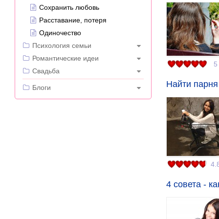
Сохранить любовь
Расставание, потеря
Одиночество
Психология семьи
Романтические идеи
5
Свадьба
Найти парня 
---
Блоги
4.
4 совета - к