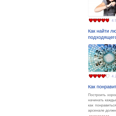
4.
Как найти л
подходящего
4.
Как понрави
Построить хоро
начинать каждый
как понравитьс
арсенале долж