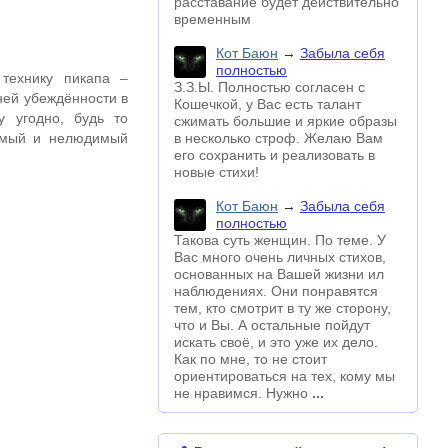
расставание будет действительно
временным
Кот Баюн
→
Забыла себя
полностью
технику пикапа –
З.З.Ы. Полностью согласен с
ней убеждённости в
Кошечкой, у Вас есть талант
 угодно, будь то
сжимать большие и яркие образы
юмый и нелюдимый
в несколько строф. Желаю Вам
его сохранить и реализовать в
новые стихи!
Кот Баюн
→
Забыла себя
полностью
Такова суть женщин. По теме. У
Вас много очень личных стихов,
основанных на Вашей жизни ил
наблюдениях. Они понравятся
тем, кто смотрит в ту же сторону,
что и Вы. А остальные пойдут
искать своё, и это уже их дело.
Как по мне, то не стоит
ориентироваться на тех, кому мы
не нравимся. Нужно