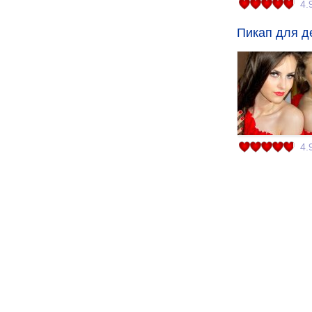
4.
Пикап для д
4.