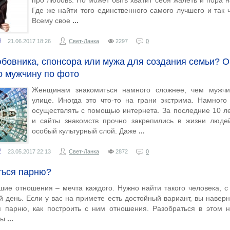
про любовь. Но может быть хватит себя жалеть и пора н
Где же найти того единственного самого лучшего и так 
Всему свое
9
21.06.2017
18:26
Свет-Ланка
2297
0
юбовника, спонсора или мужа для создания семьи? 
 мужчину по фото
Женщинам знакомиться намного сложнее, чем мужчи
улице. Иногда это что-то на грани экстрима. Намного
осуществлять с помощью интернета. За последние 10 л
и сайты знакомств прочно закрепились в жизни люде
особый культурный слой. Даже
2
23.05.2017
22:13
Свет-Ланка
2872
0
ться парню?
шие отношения – мечта каждого. Нужно найти такого человека, с
 день. Если у вас на примете есть достойный вариант, вы наверн
я парню, как построить с ним отношения. Разобраться в этом 
ны