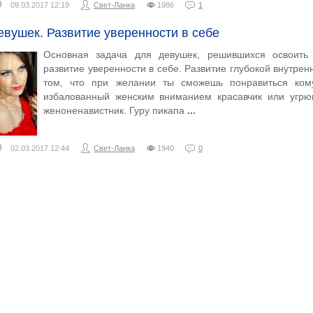
9
09.03.2017
12:19
Свет-Ланка
1986
1
евушек. Развитие уверенности в себе
Основная задача для девушек, решившихся освоить 
развитие уверенности в себе. Развитие глубокой внутрен
том, что при желании ты сможешь понравиться кому
избалованный женским вниманием красавчик или угр
женоненавистник. Гуру пикапа
9
02.03.2017
12:44
Свет-Ланка
1940
0