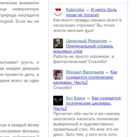
влечению внимания
ице невероятную
Kateriska
→
И никто боль
души не погасит
 природа наградила
Как много правды сказано всего в
гурой. Если вы не
нескольких строчках! Вы точно
знаток женских душ!
Циничный Романтик
→
Оригинальный словарь
красивых слов
Работа не просто огромная, а
фантастическая! Спасибо!
атывает грусть, и
гда каждая девушка
Михаил Васильков
→
Как
я провести день, а
создаются поэтические
арня всего за один
шедевры. Часть2
Спасибо!
Кот Баюн
→
Как создаются
поэтические шедевры.
Часть2
Прочитал обе части и аж самому
захотелось написать технически
выверенный и художественно
нца и каждый вечер
правильный стих. Но мне это не
осматривая фильмы
дано. Зато тем, у кого есть хоть