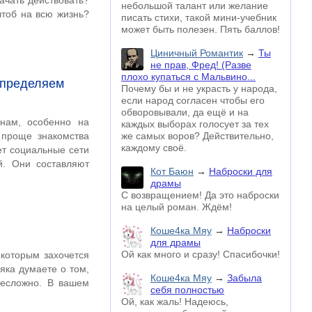
ачать действовать?
небольшой талант или желание
чтоб на всю жизнь?
писать стихи, такой мини-учебник
может быть полезен. Пять баллов!
Циничный Романтик
→
Ты
не прав, Фред! (Разве
плохо купаться с Мальвино...
Определяем
Почему бы и не украсть у народа,
если народ согласен чтобы его
обворовывали, да ещё и на
нам, особенно на
каждых выборах голосует за тех
 проще знакомства
же самых воров? Действительно,
каждому своё.
ет социальные сети
й. Они составляют
Кот Баюн
→
Наброски для
драмы
С возвращением! Да это наброски
на целый роман. Ждём!
Коше4ка Мяу
→
Наброски
для драмы
Ой как много и сразу! Спасибочки!
 которым захочется
яка думаете о том,
Коше4ка Мяу
→
Забыла
несложно. В вашем
себя полностью
Ой, как жаль! Надеюсь,