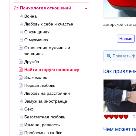
---
Психология отношений
Война
Любовь к себе и счастье
авторской стать
О женщинах
Новые
О мужчинах
Отношения мужчины и
женщины
Показать ф
Дружба
Найти вторую половинку
Как привлеч
Знакомство
Первая любовь
Любовь на расстоянии
Замуж за иностранца
Секс
Безответная любовь
5
Измена, ревность
Чем может п
Проблемы в любви