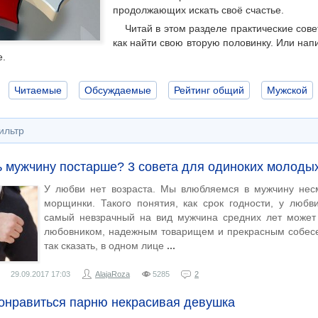
продолжающих искать своё счастье.
Читай в этом разделе практические сов
как найти свою вторую половинку. Или нап
е.
Читаемые
Обсуждаемые
Рейтинг общий
Мужской
ильтр
ь мужчину постарше? 3 совета для одиноких молод
У любви нет возраста. Мы влюбляемся в мужчину нес
морщинки. Такого понятия, как срок годности, у любв
самый невзрачный на вид мужчина средних лет может
любовником, надежным товарищем и прекрасным собесед
так сказать, в одном лице
29.09.2017
17:03
AlajaRoza
5285
2
онравиться парню некрасивая девушка