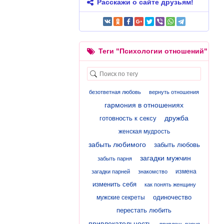
Расскажи о сайте друзьям!
Теги "Психологии отношений"
безответная любовь
вернуть отношения
гармония в отношениях
дружба
готовность к сексу
женская мудрость
забыть любимого
забыть любовь
загадки мужчин
забыть парня
измена
загадки парней
знакомство
изменить себя
как понять женщину
одиночество
мужские секреты
перестать любить
привлекательность