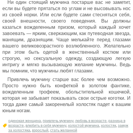
Ни один стоящий мужчина постарше вас не заметит,
если вы будете прятаться по углам и не высовывать нос
из своей норки. Или если будете сами стесняться себя,
своей внешности, своего поведения. Вы должны
казаться вожделенным призом, который каждый хочет
завоевать — ярким, сверкающим, как путеводная звезда,
манящим, дразнящим. Чаще мелькайте перед глазами
вашего великовозрастного возлюбленного. Желательно
при этом быть одетой в женственный костюм или
строгую, но сексуальную одежду, создающую легкую
интригу и мягко вызывающую желание мужчины. Ведь
мы помним, что мужчины любят глазами.
Привлечь мужчину старше вас более чем возможно.
Просто нужно быть конфеткой в золотом фантике,
вожделенным трофеем, обольстительной кошечкой,
которая не забывает показывать свои острые коготки. И
тогда даже самый закоренелый холостяк падет к вашим
юным ногам.
одинокая женщина
,
привлечь мужчину
,
любовь в возрасте
,
разница в
возрасте
,
влюбить в себя мужчину
,
холостой мужчина
,
холостяк
,
замуж
за холостяка
,
взрослый
,
стать желанной