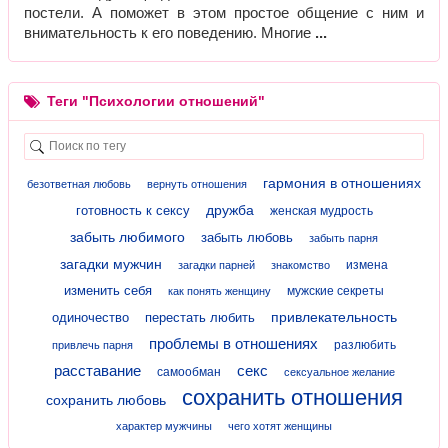
постели. А поможет в этом простое общение с ним и
внимательность к его поведению. Многие
Теги "Психологии отношений"
гармония в отношениях
безответная любовь
вернуть отношения
дружба
готовность к сексу
женская мудрость
забыть любимого
забыть любовь
забыть парня
загадки мужчин
измена
загадки парней
знакомство
изменить себя
мужские секреты
как понять женщину
привлекательность
одиночество
перестать любить
проблемы в отношениях
разлюбить
привлечь парня
расставание
секс
самообман
сексуальное желание
сохранить отношения
сохранить любовь
характер мужчины
чего хотят женщины