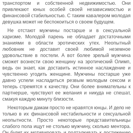
транспортом и собственной недвижимостью. Они
привлекают юных особей своей независимостью и
финансовой стабильностью. С таким кавалером молодая
девушка может не беспокоиться о своем будущем.
Не отстают мужчины постарше и в сексуальной
харизме. Молодой парень не обладает достаточными
знаниями в области эротических утех. Неопытный
любовник не доставит своей любимой неземное
удовольствие в постели. А вот более зрелый мужчина
сможет вознести свою женщину на эротический Олимп,
ведь он знает, как доставить истинное наслаждение и
чувственно угодить женщине. Мужчины постарше уже
давно успели насладиться резвым молодым сексом и
теперь стремятся к качеству. Они более внимательны к
партнерше, чувствуют ее желания и никуда не спешат,
смакуя каждую минуту близости.
Некоторым дамам просто не нравятся юнцы. И дело не
только в их финансовой нестабильности и сексуальной
неопытности. Просто некоторые представительницы
слабого пола ищут не столько мужчину, сколько ментора.
Он будет их мотивировать и подталкивать к достижению