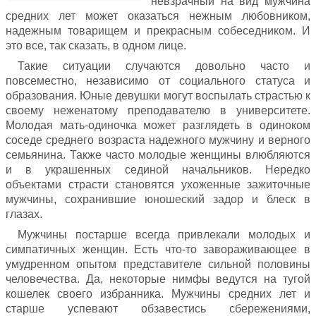
невзрачный на вид мужчина
средних лет может оказаться нежным любовником,
надежным товарищем и прекрасным собеседником. И
это все, так сказать, в одном лице.
Такие ситуации случаются довольно часто и
повсеместно, независимо от социального статуса и
образования. Юные девушки могут воспылать страстью к
своему неженатому преподавателю в университете.
Молодая мать-одиночка может разглядеть в одиноком
соседе среднего возраста надежного мужчину и верного
семьянина. Также часто молодые женщины влюбляются
и в украшенных сединой начальников. Нередко
объектами страсти становятся ухоженные зажиточные
мужчины, сохранившие юношеский задор и блеск в
глазах.
Мужчины постарше всегда привлекали молодых и
симпатичных женщин. Есть что-то завораживающее в
умудренном опытом представителе сильной половины
человечества. Да, некоторые нимфы ведутся на тугой
кошелек своего избранника. Мужчины средних лет и
старше успевают обзавестись сбережениями,