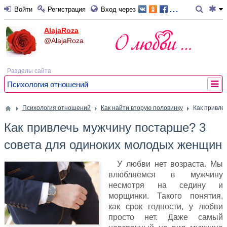
...
Войти
Регистрация
Вход через
AlajaRoza
@AlajaRoza
Разделы сайта
Психология отношений
Психология отношений
Как найти вторую половинку
Как привле
Как привлечь мужчину постарше? 3
совета для одиноких молодых женщин
У любви нет возраста. Мы
влюбляемся в мужчину
несмотря на седину и
морщинки. Такого понятия,
как срок годности, у любви
просто нет. Даже самый