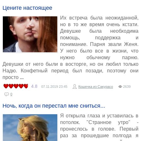
Цените настоящее
Их встреча была неожиданной,
но в то же время очень кстати.
Девушке была необходима
помощь, поддержка и
понимание. Парня звали Женя.
У него было все в жизни, что
нужно обычному парню.
Девушки от него были в восторге, но он любил только
Надю. Конфетный период был позади, поэтому они
просто
4.8
07.11.2019
23:45
Кошечка из Сакурасо
2639
0
Ночь, когда он перестал мне сниться...
Я открыла глаза и уставилась в
потолок. "Странное утро" -
пронеслось в голове. Первый
раз за прошедшие полгода я