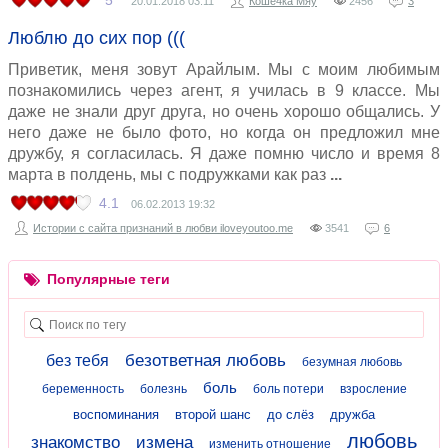
5
20.01.2018
03:11
Коше4ка Мяу
2456
3
Люблю до сих пор (((
Приветик, меня зовут Арайлым. Мы с моим любимым
познакомились через агент, я училась в 9 классе. Мы
даже не знали друг друга, но очень хорошо общались. У
него даже не было фото, но когда он предложил мне
дружбу, я согласилась. Я даже помню число и время 8
марта в полдень, мы с подружками как раз
4.1
06.02.2013
19:32
Истории с сайта признаний в любви iloveyoutoo.me
3541
6
Популярные теги
безответная любовь
без тебя
безумная любовь
боль
беременность
болезнь
боль потери
взросление
воспоминания
второй шанс
до слёз
дружба
любовь
знакомство
измена
изменить отношение