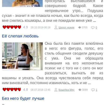
проснулась выспавшейся и
совершенно бодрой. Какое
непривычное утро... Подушка
сухая - значит я не плакала ночью, как было всегда, когда
мне снились кошмары, а они не покидали меня уже
4.9
28.10.2019
00:18
Шепот дождя
3705
0
Её слепая любовь
Она была без памяти влюблена
в него: его фигура, голос, его
стиль общения сводили девушку
с ума. Она не обращала
внимания на его непонятные
психи: ни с того ни с сего он мог
разозлиться, выгнать ее из
машины и уехать. Она всегда чувствовала себя перед
ним виноватой, постоянно извинялась, хоть и не
4.8
08.07.2018
13:45
Коше4ка Мяу
3099
1
Без него будет лучше