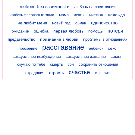
любовь без взаимности
любовь на расстоянии
надежда
мама
любовь с первого взгляда
мечты
мистика
одиночество
не любит меня
новый год
обман
потеря
ошибка
первая любовь
помощь
ожидание
признание в любви
предательство
проблемы в отношениях
расставание
секс
прозрение
ребёнок
семья
сексуальное возбуждение
сексуальное желание
скучаю по тебе
смерть
сохранить отношения
сон
счастье
страсть
страдания
сюрприз