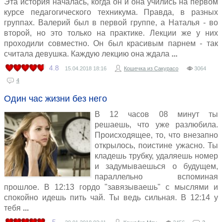
Эта история началась, когда он и она учились на первом
курсе педагогического техникума. Правда, в разных
группах. Валерий был в первой группе, а Наталья - во
второй, но это только на практике. Лекции же у них
проходили совместно. Он был красивым парнем - так
считала девушка. Каждую лекцию она ждала
4.8
15.04.2018
18:16
Кошечка из Сакурасо
3064
4
Один час жизни без него
В 12 часов 08 минут ты
решаешь, что уже разлюбила.
Происходящее, то, что внезапно
открылось, поистине ужасно. Ты
кладешь трубку, удаляешь номер
и задумываешься о будущем,
параллельно вспоминая
прошлое. В 12:13 гордо "завязываешь" с мыслями и
спокойно идешь пить чай. Ты ведь сильная. В 12:14 у
тебя