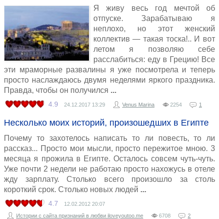
Я живу весь год мечтой об
отпуске. Зарабатываю я
неплохо, но этот женский
коллектив — такая тоска!.. И вот
летом я позволяю себе
расслабиться: еду в Грецию! Все
эти мраморные развалины я уже посмотрела и теперь
просто наслаждаюсь двумя неделями яркого праздника.
Правда, чтобы он получился
4.9
24.12.2017
13:29
Venus Marina
2254
1
Несколько моих историй, произошедших в Египте
Почему то захотелось написать то ли повесть, то ли
рассказ... Просто мои мысли, просто пережитое мною. 3
месяца я прожила в Египте. Осталось совсем чуть-чуть.
Уже почти 2 недели не работаю просто нахожусь в отеле
жду зарплату. Столько всего произошло за столь
короткий срок. Столько новых людей
4.7
12.02.2012
20:07
Истории с сайта признаний в любви iloveyoutoo.me
6708
2