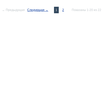
← Предыдущая
Следующая →
1
2
Показаны 1-20 из 22