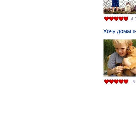
4.
Хочу домаш
5