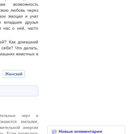
м возможность
свою любовь через
вои эмоции и учат
и младшие друзья
 нас о ней, часто
тей? Как домашний
 себя? Что делать,
омашних животных в
Женский
тельных черт и
изнаются милыми,
ительной энергии
Новые комментарии
ть. Если проводить