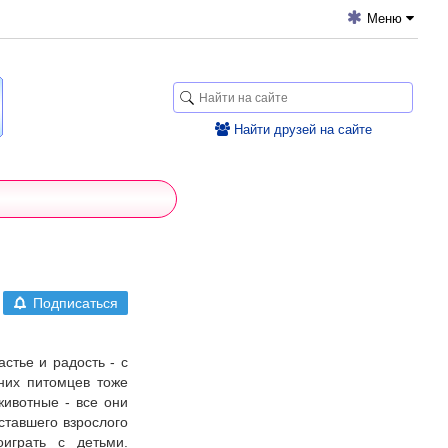
Меню
Найти друзей на сайте
Подписаться
стье и радость - с
них питомцев тоже
животные - все они
ставшего взрослого
оиграть с детьми.