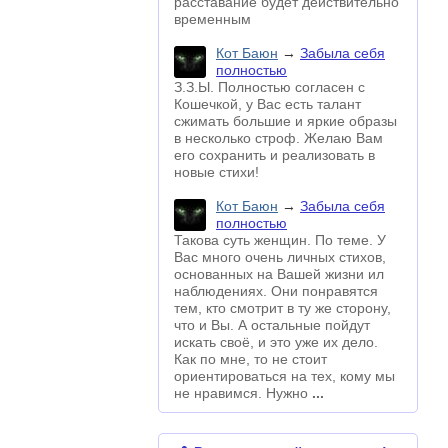
расставание будет действительно
временным
Кот Баюн
→
Забыла себя
полностью
З.З.Ы. Полностью согласен с
Кошечкой, у Вас есть талант
сжимать большие и яркие образы
в несколько строф. Желаю Вам
его сохранить и реализовать в
новые стихи!
Кот Баюн
→
Забыла себя
полностью
Такова суть женщин. По теме. У
Вас много очень личных стихов,
основанных на Вашей жизни ил
наблюдениях. Они понравятся
тем, кто смотрит в ту же сторону,
что и Вы. А остальные пойдут
искать своё, и это уже их дело.
Как по мне, то не стоит
ориентироваться на тех, кому мы
не нравимся. Нужно