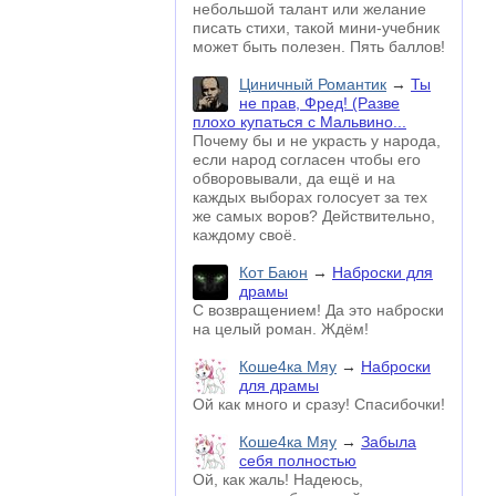
небольшой талант или желание
писать стихи, такой мини-учебник
может быть полезен. Пять баллов!
Циничный Романтик
→
Ты
не прав, Фред! (Разве
плохо купаться с Мальвино...
Почему бы и не украсть у народа,
если народ согласен чтобы его
обворовывали, да ещё и на
каждых выборах голосует за тех
же самых воров? Действительно,
каждому своё.
Кот Баюн
→
Наброски для
драмы
С возвращением! Да это наброски
на целый роман. Ждём!
Коше4ка Мяу
→
Наброски
для драмы
Ой как много и сразу! Спасибочки!
Коше4ка Мяу
→
Забыла
себя полностью
Ой, как жаль! Надеюсь,