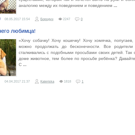
аналогию между их поведением и поведением
9
08.05.2017
15:54
Бородун
2247
0
него любимца!
«Хочу собачку! Хочу кошечку! Хочу хомячка, попугаев
можно продолжать до бесконечности. Все родители
сталкивались с подобными просьбами своих детей. Так с
доме животное, тем более по просьбе ребёнка? Давайт
С
04.04.2017
21:37
Kateriska
1818
1