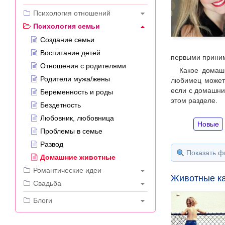
---
Психология отношений
Психология семьи
Создание семьи
Воспитание детей
первыми приним
Отношения с родителями
Какое домаш
Родители мужа/жены
любимец может 
если с домашни
Беременность и роды
этом разделе.
Бездетность
Любовник, любовница
Новые
Проблемы в семье
Развод
Показать ф
Домашние животные
Романтические идеи
Животные ка
Свадьба
---
Блоги