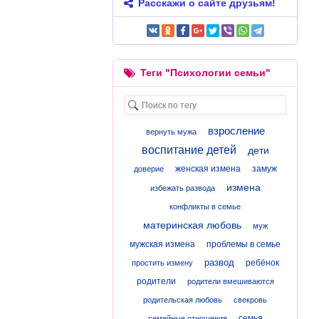
Расскажи о сайте друзьям!
Теги "Психологии семьи"
взросление
вернуть мужа
воспитание детей
дети
женская измена
замуж
доверие
измена
избежать развода
конфликты в семье
материнская любовь
муж
мужская измена
проблемы в семье
развод
ребёнок
простить измену
родители
родители вмешиваются
родительская любовь
свекровь
семья
семейные отношения