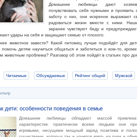
Домашние любимцы дают хозяева
почувствовать себя нужными и проявить 
заботу о них, они искренне выражают с
радоваться жизни вместе с ними. Наш
заранее чувствуют беду и предупреждают
ают удары на себя и защищают семью от плохого.
нее животное завести? Какой питомец лучше подойдёт для де
помочь детям научиться общаться и заботиться о ком-то, кроме
м животным проблема? Разговор об этом пойдёт в статьях про д
Читаемые
Обсуждаемые
Рейтинг общий
Мужской
ильтр
к дети: особенности поведения в семье
Домашние любимцы обладают массой привлека
характеристик: практически всеми людьми они пр
игривыми, несущими мощный заряд позитива и полож
существами, которых так и хочется взять на руки и обня