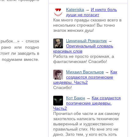
Kateriska
→
И никто боль
души не погасит
Как много правды сказано всего в
нескольких строчках! Вы точно
знаток женских душ!
Циничный Романтик
→
, рыбок…» - список
Оригинальный словарь
 рано или поздно
красивых слов
тоит ли заводить в
Работа не просто огромная, а
е подумаем вместе.
фантастическая! Спасибо!
Михаил Васильков
→
Как
создаются поэтические
шедевры. Часть2
Спасибо!
Кот Баюн
→
Как создаются
поэтические шедевры.
Часть2
Прочитал обе части и аж самому
захотелось написать технически
выверенный и художественно
правильный стих. Но мне это не
дано. Зато тем, у кого есть хоть