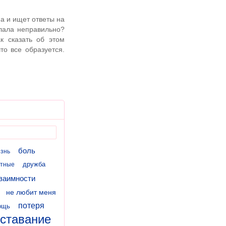
ма и ищет ответы на
елала неправильно?
к сказать об этом
то все образуется.
боль
знь
дружба
отные
заимности
не любит меня
потеря
ощь
ставание