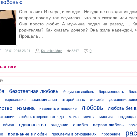
любовью
Она плачет. И вчера, и сегодня. Никуда не выходит из до
вопрос, почему так случилось, что она сказала или сд
Она просто любит. А мужчина подал на развод ... Ка
родителям? Как сказать дочери? Она жила надеждой, ч
Прощала
7
25.01.2018
23:21
Коше4ка Мяу
3847
0
ые теги
безответная любовь
бя
безумная любовь
беременность
боле
воспоминания
второй шанс
до слёз
и
взросление
домашние жив
любовь
мство
измена
любовь без в
изменить отношение
надежда
стоянии
мама
любовь с первого взгляда
мечты
мистика
одиночество
ошибка
первая любовь
пом
обман
ожидание
рас
признание в любви
во
проблемы в отношениях
прозрение