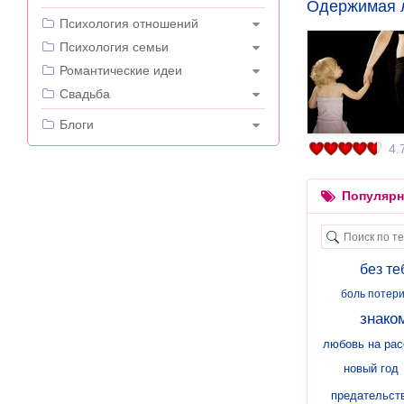
Одержимая 
---
Психология отношений
Психология семьи
Романтические идеи
Свадьба
---
Блоги
4.
Популярн
без те
боль потер
знако
любовь на рас
новый год
предательст