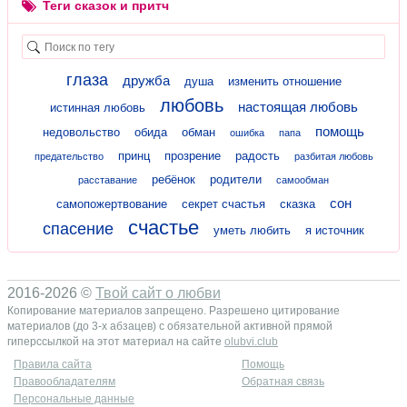
Теги сказок и притч
глаза
дружба
душа
изменить отношение
любовь
настоящая любовь
истинная любовь
помощь
недовольство
обида
обман
ошибка
папа
принц
прозрение
радость
предательство
разбитая любовь
ребёнок
родители
расставание
самообман
сон
самопожертвование
секрет счастья
сказка
счастье
спасение
уметь любить
я источник
2016-2026 ©
Твой сайт о любви
Копирование материалов запрещено. Разрешено цитирование
материалов (до 3-х абзацев) с обязательной активной прямой
гиперссылкой на этот материал на сайте
olubvi.club
Правила сайта
Помощь
Правообладателям
Обратная связь
Персональные данные