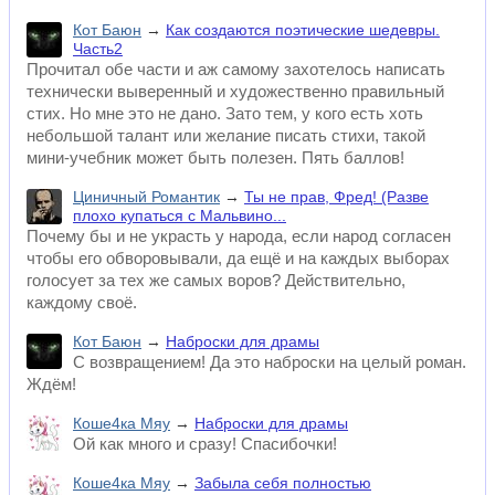
Кот Баюн
→
Как создаются поэтические шедевры.
Часть2
Прочитал обе части и аж самому захотелось написать
технически выверенный и художественно правильный
стих. Но мне это не дано. Зато тем, у кого есть хоть
небольшой талант или желание писать стихи, такой
мини-учебник может быть полезен. Пять баллов!
Циничный Романтик
→
Ты не прав, Фред! (Разве
плохо купаться с Мальвино...
Почему бы и не украсть у народа, если народ согласен
чтобы его обворовывали, да ещё и на каждых выборах
голосует за тех же самых воров? Действительно,
каждому своё.
Кот Баюн
→
Наброски для драмы
С возвращением! Да это наброски на целый роман.
Ждём!
Коше4ка Мяу
→
Наброски для драмы
Ой как много и сразу! Спасибочки!
Коше4ка Мяу
→
Забыла себя полностью