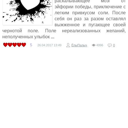
раскалывающее мозг от
эйфории победы, приключение с
легким привкусом соли. После
себя он раз за разом оставлял
выжженное и пугающее своей
чернотой поле. Поле нереализованных желаний,
неполученных улыбок
5
26.04.2017
13:49
ЁлыПалыч
4996
0