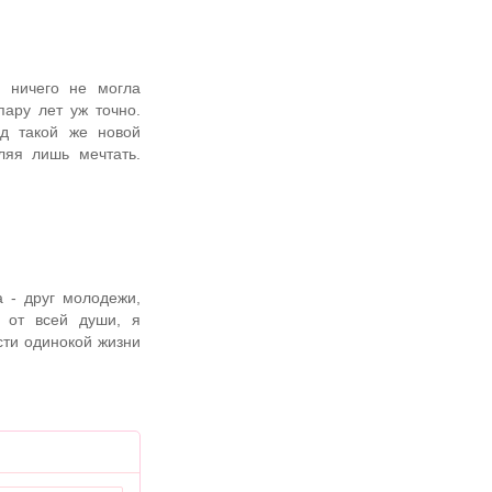
о ничего не могла
пару лет уж точно.
д такой же новой
ляя лишь мечтать.
а - друг молодежи,
я от всей души, я
сти одинокой жизни