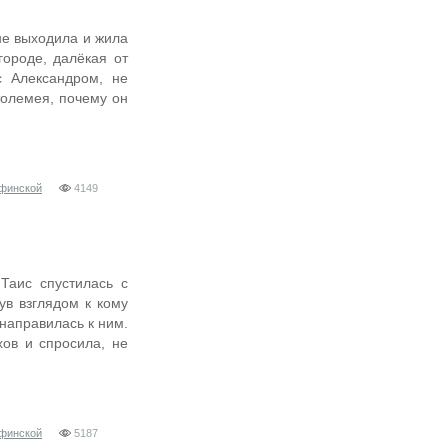
не выходила и жила
городе, далёкая от
с Александром, не
олемея, почему он
Афинской
4149
Таис спустилась с
в взглядом к кому
направилась к ним.
хов и спросила, не
Афинской
5187