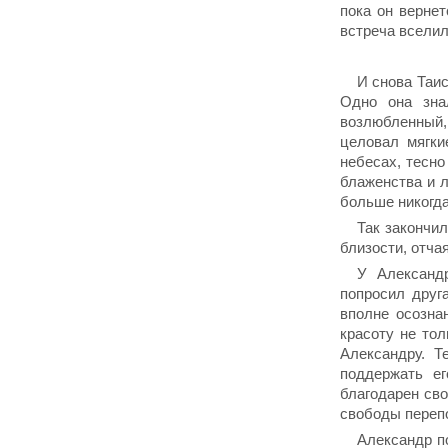
пока он вернет
встреча вселил
И снова Таис
Одно она зна
возлюбленный,
целовал мягки
небесах, тесно
блаженства и л
больше никогда
Так закончил
близости, отча
У Александ
попросил друга
вполне осозна
красоту не тол
Александру. Т
поддержать е
благодарен сво
свободы переп
Александр по