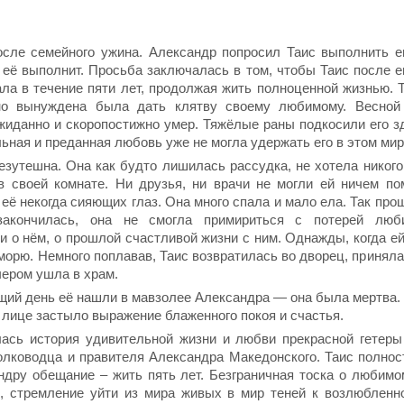
сле семейного ужина. Александр попросил Таис выполнить е
а её выполнит. Просьба заключалась в том, чтобы Таис после е
ла в течение пяти лет, продолжая жить полноценной жизнью. 
но вынуждена была дать клятву своему любимому. Весной 
иданно и скоропостижно умер. Тяжёлые раны подкосили его зд
ьная и преданная любовь уже не могла удержать его в этом мир
езутешна. Она как будто лишилась рассудка, не хотела никого
в своей комнате. Ни друзья, ни врачи не могли ей ничем п
 её некогда сияющих глаз. Она много спала и мало ела. Так пр
закончилась, она не смогла примириться с потерей люб
 о нём, о прошлой счастливой жизни с ним. Однажды, когда ей
морю. Немного поплавав, Таис возвратилась во дворец, приняла
чером ушла в храм.
щий день её нашли в мавзолее Александра — она была мертва. 
лице застыло выражение блаженного покоя и счастья.
лась история удивительной жизни и любви прекрасной гетер
олководца и правителя Александра Македонского. Таис полно
ндру обещание – жить пять лет. Безграничная тоска о любим
о, стремление уйти из мира живых в мир теней к возлюблен