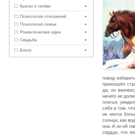
Кратко о любви
---
Психология отношений
Психология семьи
Романтические идеи
Свадьба
---
Блоги
повод избавить
произошёл стр
да, он винова
ничего не долж
платья, увиде
себя в том, чт
не могла боль
солнце, как во
она. А он ей го
сердце, что о