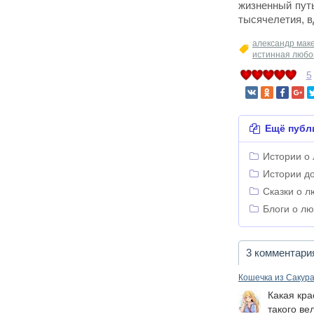
жизненный путь
тысячелетия, 
александр мак
истинная любо
5
Ещё публ
Истории о
Истории д
Сказки о л
Блоги о л
3 комментари
Кошечка из Сакур
Какая кра
такого ве