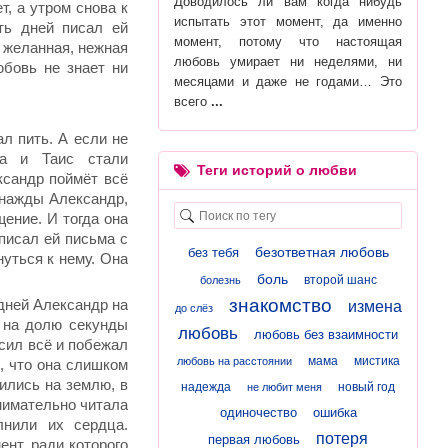
Доводилось ли вам когда нибудь
т, а утром снова к
испытать этот момент, да именно
ть дней писал ей
момент, потому что настоящая
 желанная, нежная
любовь умирает ни неделями, ни
юбовь не знает ни
месяцами и даже не годами… Это
всего
л пить. А если не
ра и Таис стали
Теги историй о любви
ксандр поймёт всё
Однажды Александр,
щение. И тогда она
 писал ей письма с
безответная любовь
без тебя
нуться к нему. Она
боль
второй шанс
болезнь
знакомство
 дней Александр на
измена
до слёз
 на долю секунды
любовь
любовь без взаимности
осил всё и побежал
мама
мистика
любовь на расстоянии
й, что она слишком
ились на землю, в
надежда
новый год
не любит меня
нимательно читала
одиночество
ошибка
лнили их сердца.
потеря
первая любовь
ент, ради которого