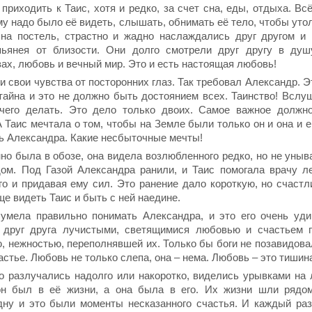
приходить к Таис, хотя и редко, за счет сна, еды, отдыха. Вс
му надо было её видеть, слышать, обнимать её тело, чтобы ут
на постель, страстно и жадно наслаждались друг другом и 
пьянея от близости. Они долго смотрели друг другу в ду
зах, любовь и вечный мир. Это и есть настоящая любовь!
 свои чувства от посторонних глаз. Так требовал Александр. Э
тайна и это не должно быть достоянием всех. Таинство! Вслуш
чего делать. Это дело только двоих. Самое важное должн
 Таис мечтала о том, чтобы на Земле были только он и она и е
ь Александра. Какие несбыточные мечты!
но была в обозе, она видела возлюбленного редко, но не уныв
дом. Под Газой Александра ранили, и Таис помогала врачу л
го и придавая ему сил. Это ранение дало короткую, но счаст
е видеть Таис и быть с ней наедине.
 умела правильно понимать Александра, и это его очень уд
 друг друга лучистыми, светящимися любовью и счастьем г
, нежностью, переполнявшей их. Только бы боги не позавидова
астье. Любовь не только слепа, она – нема. Любовь – это тишин
о разлучались надолго или накоротко, виделись урывками на л
он был в её жизни, а она была в его. Их жизни шли рядом
дну и это были моменты несказанного счастья. И каждый раз