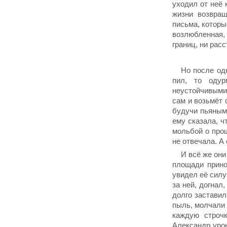
уходил от неё 
жизни возвращ
письма, котор
возлюбленная,
границ, ни расс
Но после од
пил, то одур
неустойчивыми.
сам и возьмёт 
будучи пьяным,
ему сказала, ч
мольбой о прощ
не отвечала. А 
И всё же они
площади прино
увидел её силу
за ней, догнал
долго заставил
пыль, молчали 
каждую строч
Александр урон