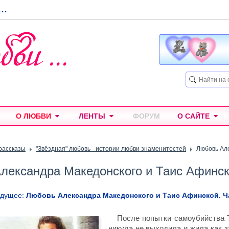
...
О ЛЮБВИ
ЛЕНТЫ
ФОРУМ
О САЙТЕ
рассказы
"Звёздная" любовь - истории любви знаменитостей
Любовь Але
лександра Македонского и Таис Афинск
ыдущее:
Любовь Александра Македонского и Таис Афинской. Ч
После попытки самоубийства 
никуда не выходила и жила как з