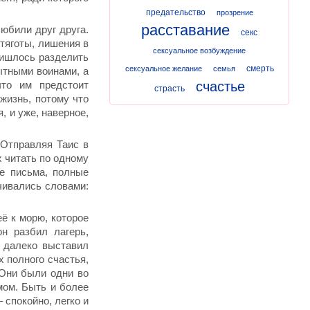
предательство
прозрение
расставание
любили друг друга.
секс
тяготы, лишения в
сексуальное возбуждение
ришлось разделить
смерть
сексуальное желание
семья
ытными воинами, а
что им предстоит
счастье
страсть
 жизнь, потому что
, и уже, наверное,
 Отправляя Таис в
х читать по одному
ые письма, полные
чивались словами:
ё к морю, которое
н разбил лагерь,
 далеко выставил
х полного счастья,
 Они были одни во
мом. Быть и более
 спокойно, легко и