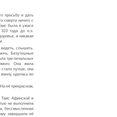
го просьбу и дать
го смерти ничего с
Таис была в ужасе
323 года до н.э.
оровье, и никакая
е.
 видеть, слышать,
омочь. Безутешные
ошли три печальных
имого. Она жила
 стало лучше, она
 ванну, оделась во
На её прекрасном,
ы Таис Афинской и
стью не выполнила
ом, бессмысленная
ному завершили её