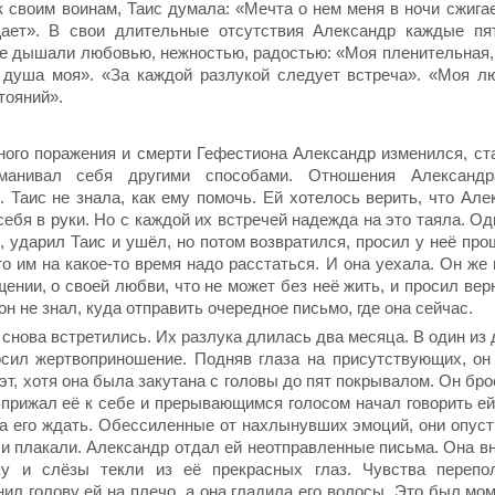
к своим воинам, Таис думала: «Мечта о нем меня в ночи сжигае
ает». В свои длительные отсутствия Александр каждые пя
ые дышали любовью, нежностью, радостью: «Моя пленительная,
 душа моя». «За каждой разлукой следует встреча». «Моя л
тояний».
ного поражения и смерти Гефестиона Александр изменился, ста
манивал себя другими способами. Отношения Александ
 Таис не знала, как ему помочь. Ей хотелось верить, что Але
себя в руки. Но с каждой их встречей надежда на это таяла. 
 ударил Таис и ушёл, но потом возвратился, просил у неё про
то им на какое-то время надо расстаться. И она уехала. Он же
ении, о своей любви, что не может без неё жить, и просил вер
он не знал, куда отправить очередное письмо, где она сейчас.
 снова встретились. Их разлука длилась два месяца. В один из
сил жертвоприношение. Подняв глаза на присутствующих, он
эт, хотя она была закутана с головы до пят покрывалом. Он бр
, прижал её к себе и прерывающимся голосом начал говорить е
а его ждать. Обессиленные от нахлынувших эмоций, они опуст
и плакали. Александр отдал ей неотправленные письма. Она в
ку и слёзы текли из её прекрасных глаз. Чувства перепо
ил голову ей на плечо, а она гладила его волосы. Это был мом