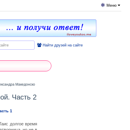
Меню
Найти друзей на сайте
ксандра Македонского и Таис Афинской. Часть 2
ой. Часть 2
асть 1
Таис долгое время
атворница, но не в