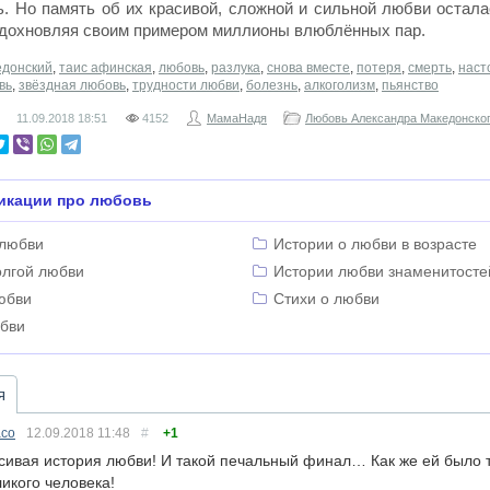
. Но память об их красивой, сложной и сильной любви остала
вдохновляя своим примером миллионы влюблённых пар.
едонский
,
таис афинская
,
любовь
,
разлука
,
снова вместе
,
потеря
,
смерть
,
наст
вь
,
звёздная любовь
,
трудности любви
,
болезнь
,
алкоголизм
,
пьянство
11.09.2018
18:51
4152
МамаНадя
Любовь Александра Македонског
икации про любовь
 любви
Истории о любви в возрасте
олгой любви
Истории любви знаменитосте
юбви
Стихи о любви
юбви
я
асо
12.09.2018
11:48
#
+1
сивая история любви! И такой печальный финал… Как же ей было 
ликого человека!