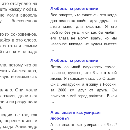
ё это отступало на
Любовь на расстоянии
олить жажду любви.
не могли вдоволь
Все говорят, что счастье - это когда
шу — бесконечная
два человека любят друг друга, но
этого мало для счастья. Я его
люблю без ума, и он как бы любит,
то их сокровенное,
его глаза не могут врать, но мы
айся в это слово.
наверное никогда не будем вместе
о остаться самым
й ни с кем не надо
Любовь на расстоянии
ала, потому что он
Летом со мной случилось самое,
ечить Александра,
наверно, лучшее, что было в моей
ливую возможность
жизни. Я познакомилась со Стасом.
Он с Беларусии, а я живу в России,
ивляло. Они могли
за 2000 км друг от друга. Он
лазами, делиться
приехал в мой город работать. Были
ли и не разрушили
а.
А вы знаете как умирает
юдях, не так, как
любовь?
, пересекались и
А вы знаете как умирает любовь?
, когда Александр