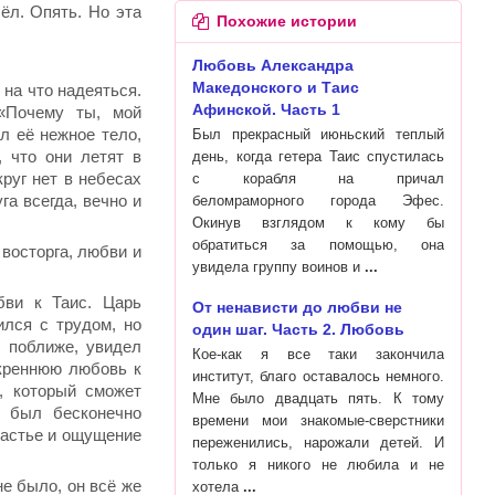
ёл. Опять. Но эта
Похожие истории
Любовь Александра
Македонского и Таис
 на что надеяться.
Афинской. Часть 1
«Почему ты, мой
л её нежное тело,
Был прекрасный июньский теплый
, что они летят в
день, когда гетера Таис спустилась
круг нет в небесах
с корабля на причал
га всегда, вечно и
беломраморного города Эфес.
Окинув взглядом к кому бы
обратиться за помощью, она
 восторга, любви и
увидела группу воинов и
бви к Таис. Царь
От ненависти до любви не
ился с трудом, но
один шаг. Часть 2. Любовь
с поближе, увидел
Кое-как я все таки закончила
скреннюю любовь к
институт, благо оставалось немного.
а, который сможет
Мне было двадцать пять. К тому
р был бесконечно
времени мои знакомые-сверстники
счастье и ощущение
переженились, нарожали детей. И
только я никого не любила и не
е было, он всё же
хотела