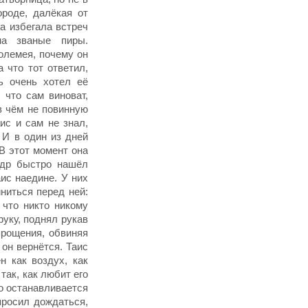
ороде, далёкая от
а избегала встреч
на званые пиры.
лемея, почему он
 что тот ответил,
ь очень хотел её
 что сам виноват,
в чём не повинную
ис и сам не знал,
 И в один из дней
В этот момент она
ндр быстро нашёл
аис наедине. У них
ниться перед ней:
 что никто никому
руку, поднял рукав
прощения, обвиняя
 он вернётся. Таис
н как воздух, как
так, как любит его
го останавливается
просил дождаться,