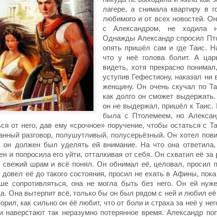
лагере, а снимала квартиру в г
любимого и от всех новостей. Он
с Александром, не ходила 
Однажды Александр спросил Пто
опять пришёл сам и где Таис. На
что у неё голова болит. А цар
видеть, хотя прекрасно понимал,
уступив Гефестиону, наказал ни 
женщину. Он очень скучал по Та
как долго он сможет выдержать.
он не выдержал, пришёл к Таис. 
была с Птолемеем, но Алекса
ся от него, дав ему «срочное» поручение, чтобы остаться с Т
анный разговор, полушутливый, полусерьёзный. Он хотел пови
т, он должен был уделять ей внимание. На что она ответила,
ен и попросила его уйти, отталкивая от себя. Он схватил её за 
л свежий шрам и всё понял. Он обнимал её, целовал, просил 
о довел её до такого состояния, просил не ехать в Афины, пока
ше сопротивляться, она не могла быть без него. Он ей нуже
да. Она вытерпит всё, только бы он был рядом с ней и любил её 
ворил, как сильно он ёё любит, что от боли и страха за неё у не
ни наверстают так неразумно потерянное время. Александр по