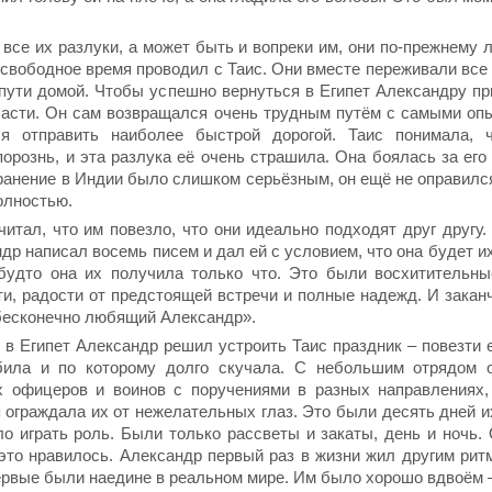
все их разлуки, а может быть и вопреки им, они по-прежнему 
свободное время проводил с Таис. Они вместе переживали все 
 пути домой. Чтобы успешно вернуться в Египет Александру п
 части. Он сам возвращался очень трудным путём с самыми оп
ся отправить наиболее быстрой дорогой. Таис понимала, 
орознь, и эта разлука её очень страшила. Она боялась за его
ранение в Индии было слишком серьёзным, он ещё не оправился
олностью.
итал, что им повезло, что они идеально подходят друг другу.
ндр написал восемь писем и дал ей с условием, что она будет и
 будто она их получила только что. Это были восхитительн
и, радости от предстоящей встречи и полные надежд. И закан
 бесконечно любящий Александр».
в Египет Александр решил устроить Таис праздник – повезти е
ила и по которому долго скучала. С небольшим отрядом о
х офицеров и воинов с поручениями в разных направлениях,
я ограждала их от нежелательных глаз. Это были десять дней и
о играть роль. Были только рассветы и закаты, день и ночь.
это нравилось. Александр первый раз в жизни жил другим рит
ервые были наедине в реальном мире. Им было хорошо вдвоём –