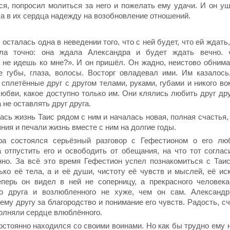
ся, попросил молиться за него и пожелать ему удачи. И он уш
а в их сердца надежду на возобновление отношений.
 осталась одна в неведении того, что с ней будет, что ей ждать,
ла точно: она ждала Александра и будет ждать вечно. 
 не идешь ко мне?». И он пришёл. Он жадно, неистово обнима
е губы, глаза, волосы. Восторг овладевал ими. Им казалось
 сплетённые друг с другом телами, руками, губами и никого во
юбви, какое доступно только им. Они клялись любить друг дру
 не оставлять друг друга.
ась жизнь Таис рядом с ним и началась новая, полная счастья,
яния и печали жизнь вместе с ним на долгие годы.
ра состоялся серьёзный разговор с Гефестионом о его лю
 отпустить его и освободить от обещания, на что тот соглас
нно. За всё это время Гефестион успел познакомиться с Таи
ько её тела, а и её души, чистоту её чувств и мыслей, её и
еперь он видел в ней не соперницу, а прекрасного человек
го друга и возлюбленного не хуже, чем он сам. Александ
ему другу за благородство и понимание его чувств. Радость, 
олняли сердце влюблённого.
стоянно находился со своими воинами. Но как бы трудно ему н