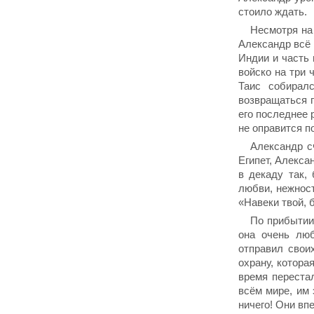
стоило ждать.
Несмотря на 
Александр всё 
Индии и часть
войско на три
Таис собирал
возвращаться п
его последнее 
не оправится п
Александр сч
Египет, Алекса
в декаду так,
любви, нежност
«Навеки твой,
По прибытии 
она очень люб
отправил свои
охрану, котора
время перестал
всём мире, им 
ничего! Они вп