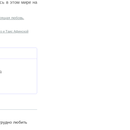
сь в этом мире на
оящая любовь
,
о и Таис Афинской
й
трудно любить