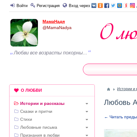
Войти
Регистрация
Вход через
МамаНадя
@MamaNadya
Любви все возрасты покорны…
Истории и 
О ЛЮБВИ
Любовь А
Истории и рассказы
Сказки и притчи
← Читать пред
Стихи
Любовные письма
Признания в любви