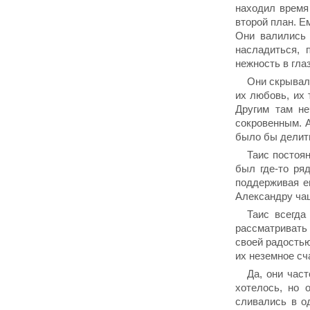
находил время 
второй план. Е
Они валились 
насладиться, 
нежность в гла
Они скрывали
их любовь, их 
Другим там не
сокровенным. А
было бы делит
Таис постоян
был где-то ря
поддерживая е
Александру чащ
Таис всегда
рассматривать
своей радостью
их неземное сч
Да, они част
хотелось, но 
сливались в о