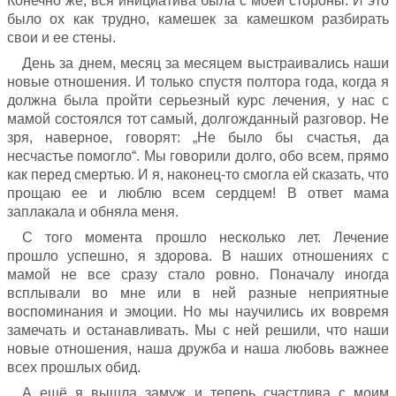
Конечно же, вся инициатива была с моей стороны. И это
было ох как трудно, камешек за камешком разбирать
свои и ее стены.
День за днем, месяц за месяцем выстраивались наши
новые отношения. И только спустя полтора года, когда я
должна была пройти серьезный курс лечения, у нас с
мамой состоялся тот самый, долгожданный разговор. Не
зря, наверное, говорят: „Не было бы счастья, да
несчастье помогло“. Мы говорили долго, обо всем, прямо
как перед смертью. И я, наконец-то смогла ей сказать, что
прощаю ее и люблю всем сердцем! В ответ мама
заплакала и обняла меня.
С того момента прошло несколько лет. Лечение
прошло успешно, я здорова. В наших отношениях с
мамой не все сразу стало ровно. Поначалу иногда
всплывали во мне или в ней разные неприятные
воспоминания и эмоции. Но мы научились их вовремя
замечать и останавливать. Мы с ней решили, что наши
новые отношения, наша дружба и наша любовь важнее
всех прошлых обид.
А ещё я вышла замуж и теперь счастлива с моим