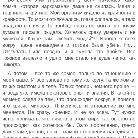
ломка, которая наркоманам даже не снилась. Меня и
тошнило, и крутило. Мой организм кидало из крайности в
крайность. То мозги отключались, глаза слипались, а тело
впадало в спячку. То вообще спать не могла, по ночам
думала, писала, рыдала. Хотелось сразу умереть и не
мучиться. Какое там „любить людей“?! Иногда я всех
вокруг даже ненавидела и готова была убить. Но…
Отступать было поздно, и я сумела это пройти. Все
грязное вылезло и ушло, мне стало на душе легко, как
никогда.
А потом – все то же самое, только по отношению к
моей маме. И все заново по тому же кругу. Та же ломка,
те же симптомы в теле. Только теперь немного проще —
я ведь уже имела некоторые опыт и знания. В какой-то
момент, следя за тем, что происходит вокруг, я поняла,
что кризис миновал. Я меняюсь, и отношение ко мне
меняется. Не сразу, конечно. И не во всем. Тут нужно
четко понимать, что ничего в этом мире так быстро не
происходит, как хотелось бы. Зато постепенно, где-то
даже замедленно, но и с мамой отношения наладились.