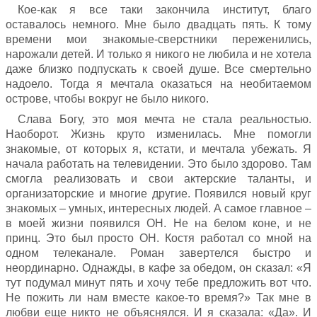
Кое-как я все таки закончила институт, благо
оставалось немного. Мне было двадцать пять. К тому
времени мои знакомые-сверстники переженились,
нарожали детей. И только я никого не любила и не хотела
даже близко подпускать к своей душе. Все смертельно
надоело. Тогда я мечтала оказаться на необитаемом
острове, чтобы вокруг не было никого.
Слава Богу, это моя мечта не стала реальностью.
Наоборот. Жизнь круто изменилась. Мне помогли
знакомые, от которых я, кстати, и мечтала убежать. Я
начала работать на телевидении. Это было здорово. Там
смогла реализовать и свои актерские таланты, и
организаторские и многие другие. Появился новый круг
знакомых – умных, интересных людей. А самое главное –
в моей жизни появился ОН. Не на белом коне, и не
принц. Это был просто ОН. Костя работал со мной на
одном телеканале. Роман завертелся быстро и
неординарно. Однажды, в кафе за обедом, он сказал: «Я
тут подумал минут пять и хочу тебе предложить вот что.
Не пожить ли нам вместе какое-то время?» Так мне в
любви еще никто не объяснялся. И я сказала: «Да». И