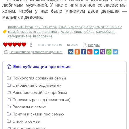
любимым мужчиной. У нас с ним полное согласие: мы
хотим, чтобы у нас было минимум двое детишек —
мальчик и девочка.
полюбить себя
,
принять себя
,
изменить себя
,
наладить отношения с
мамой
,
смерть отца
,
ненависть
,
чувство вины
,
обида
,
самообман
,
саморазвитие
,
взросление
5
15.05.2017
23:15
2679
ВладаМ
От ненависти до любви не один шаг
Ещё публикации про семью
Психология создания семьи
Отношения с родителями
Решение семейных проблем
Пережить развод (психология)
Рассказы о семье
Притчи и сказки про семью
Стихи о семье
Блоги про семью