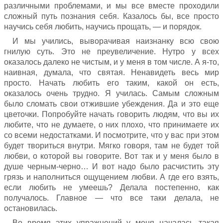
различными проблемами, и мы все вместе проходили
сложный путь познания себя. Казалось бы, все просто
научись себя любить, научись прощать, — и порядок.
И мы учились, выворачивая наизнанку всю свою
гнилую суть. Это не преувеличение. Нутро у всех
оказалось далеко не чистым, и у меня в том числе. А я-то,
наивная, думала, что святая. Ненавидеть весь мир
просто. Начать любить его таким, какой он есть,
оказалось очень трудно. Я училась. Самым сложным
было сломать свои отжившие убеждения. Да и это еще
цветочки. Попробуйте начать говорить людям, что вы их
любите, что не думаете, о них плохо, что принимаете их
со всеми недостатками. И посмотрите, что у вас при этом
будет твориться внутри. Мягко говоря, там не будет той
любви, о которой вы говорите. Вот так и у меня было в
душе черным-черно… И вот надо было расчистить эту
грязь и наполниться ощущением любви. А где его взять,
если любить не умеешь? Делала постепенно, как
получалось. Главное — что все таки делала, не
остановилась.
Во время этих упражнений у меня началась такая