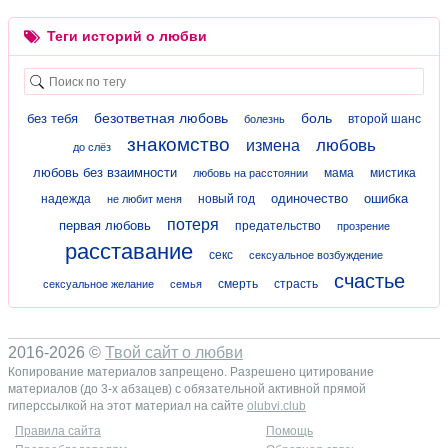
Теги историй о любви
безответная любовь
боль
без тебя
второй шанс
болезнь
знакомство
любовь
измена
до слёз
любовь без взаимности
мама
мистика
любовь на расстоянии
одиночество
ошибка
надежда
новый год
не любит меня
потеря
первая любовь
предательство
прозрение
расставание
секс
сексуальное возбуждение
счастье
смерть
страсть
сексуальное желание
семья
2016-2026 ©
Твой сайт о любви
Копирование материалов запрещено. Разрешено цитирование
материалов (до 3-х абзацев) с обязательной активной прямой
гиперссылкой на этот материал на сайте
olubvi.club
Правила сайта
Помощь