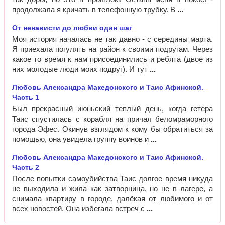
продолжала я кричать в телефонную трубку. В
От ненависти до любви один шаг
Моя история началась не так давно - с середины марта.
Я приехала погулять на район к своими подругам. Через
какое то время к нам присоединились и ребята (двое из
них молодые люди моих подруг). И тут
Любовь Александра Македонского и Таис Афинской.
Часть 1
Был прекрасный июньский теплый день, когда гетера
Таис спустилась с корабля на причал беломраморного
города Эфес. Окинув взглядом к кому бы обратиться за
помощью, она увидела группу воинов и
Любовь Александра Македонского и Таис Афинской.
Часть 2
После попытки самоубийства Таис долгое время никуда
не выходила и жила как затворница, но не в лагере, а
снимала квартиру в городе, далёкая от любимого и от
всех новостей. Она избегала встреч с