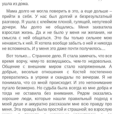
ушла из дома.
Мама долго не могла поверить в это, а еще дольше –
прийти в себя. У нас был долгий и безрезультатный
разговор. Я ушла с клеймом плохой, гулящей, непутевой
дочери. Мы долго не общались. Меня захватила
взрослая жизнь. Да и не было у меня ни желания, ни
смысла с ней общаться. Это бы только сильнее мою
ненависть к ней. Я хотела вообще забыть о ней и никогда
не вспоминать. И у меня это даже почти получилось…
Вот только… Странное дело. Я стала замечать, что все
время ворчу, чему-то возмущаюсь, чем-то недовольна.
Общение с внешним миром стало напряженным. А
добрые, веселые отношения с Костей постепенно
превратились в упреки и скандалы по вечерам. Я не
понимала, что со мной происходит. И это непонимание
пугало безмерно. Но судьба была всегда ко мне добра и
тогда не оставила без внимания. Рядом оказались
хорошие люди, которые нашли правильный подход к
моей душе и аккуратно рассказали мне всю правду про
меня. Эта правда была простой и страшной: во взрослую