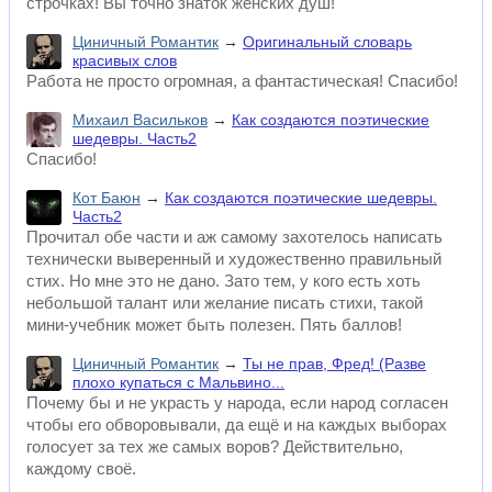
строчках! Вы точно знаток женских душ!
Циничный Романтик
→
Оригинальный словарь
красивых слов
Работа не просто огромная, а фантастическая! Спасибо!
Михаил Васильков
→
Как создаются поэтические
шедевры. Часть2
Спасибо!
Кот Баюн
→
Как создаются поэтические шедевры.
Часть2
Прочитал обе части и аж самому захотелось написать
технически выверенный и художественно правильный
стих. Но мне это не дано. Зато тем, у кого есть хоть
небольшой талант или желание писать стихи, такой
мини-учебник может быть полезен. Пять баллов!
Циничный Романтик
→
Ты не прав, Фред! (Разве
плохо купаться с Мальвино...
Почему бы и не украсть у народа, если народ согласен
чтобы его обворовывали, да ещё и на каждых выборах
голосует за тех же самых воров? Действительно,
каждому своё.