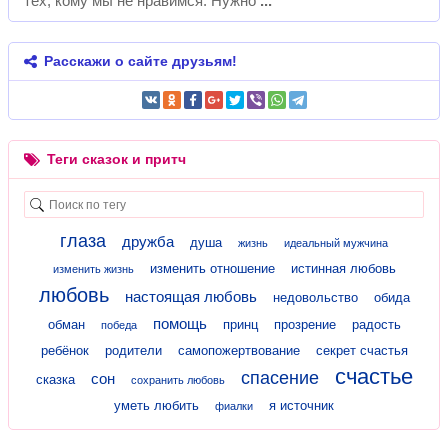
тех, кому мы не нравимся. Нужно
Расскажи о сайте друзьям!
Теги сказок и притч
глаза
дружба
душа
жизнь
идеальный мужчина
изменить отношение
истинная любовь
изменить жизнь
любовь
настоящая любовь
недовольство
обида
помощь
обман
принц
прозрение
радость
победа
ребёнок
родители
самопожертвование
секрет счастья
счастье
спасение
сон
сказка
сохранить любовь
уметь любить
я источник
фиалки