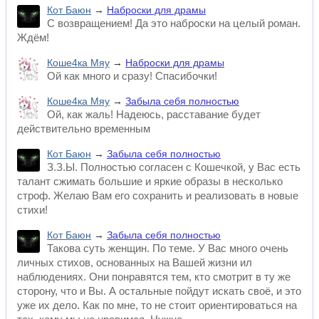
Кот Баюн
→
Наброски для драмы
С возвращением! Да это наброски на целый роман.
Ждём!
Коше4ка Мяу
→
Наброски для драмы
Ой как много и сразу! Спасибочки!
Коше4ка Мяу
→
Забыла себя полностью
Ой, как жаль! Надеюсь, расставание будет
действительно временным
Кот Баюн
→
Забыла себя полностью
З.З.Ы. Полностью согласен с Кошечкой, у Вас есть
талант сжимать большие и яркие образы в несколько
строф. Желаю Вам его сохранить и реализовать в новые
стихи!
Кот Баюн
→
Забыла себя полностью
Такова суть женщин. По теме. У Вас много очень
личных стихов, основанных на Вашей жизни ил
наблюдениях. Они понравятся тем, кто смотрит в ту же
сторону, что и Вы. А остальные пойдут искать своё, и это
уже их дело. Как по мне, то не стоит ориентироваться на