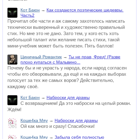
Кот Баюн
→
Как создаются поэтические шедевры.
Часть2
Прочитал обе части и аж самому захотелось написать
технически выверенный и художественно правильный
стих. Но мне это не дано. Зато тем, у кого есть хоть
небольшой талант или желание писать стихи, такой
мини-учебник может быть полезен. Пять баллов!
Циничный Романтик
→
Ты не прав, Фред! (Разве
плохо купаться с Мальвино...
Почему бы и не украсть у народа, если народ согласен
чтобы его обворовывали, да ещё и на каждых выборах
голосует за тех же самых воров? Действительно,
каждому своё.
Кот Баюн
→
Наброски для драмы
С возвращением! Да это наброски на целый роман.
Ждём!
Коше4ка Мяу
→
Наброски для драмы
Ой как много и сразу! Спасибочки!
Коше4ка Мяу
→
Забыла себя полностью