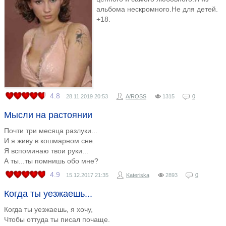
альбома нескромного.Не для детей.
+18.
4.8
28.11.2019
20:53
A/ROSS
1315
0
Мысли на растоянии
​Почти три месяца разлуки...
И я живу в кошмарном сне.
Я вспоминаю твои руки...
А ты...ты помнишь обо мне?
4.9
15.12.2017
21:35
Kateriska
2893
0
Когда ты уезжаешь...
Когда ты уезжаешь, я хочу,
Чтобы оттуда ты писал почаще.