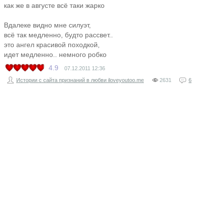
как же в августе всё таки жарко
Вдалеке видно мне силуэт,
всё так медленно, будто рассвет..
это ангел красивой походкой,
идет медленно.. немного робко
4.9
07.12.2011
12:36
Истории с сайта признаний в любви iloveyoutoo.me
2631
6