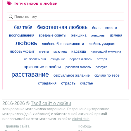
Теги стихов о любви
безответная любовь
без тебя
боль
вместе
воспоминания
вредные советы
женщина
измена
женщины
любовь
любовь без взаимности
любовь умирает
любовь уходит
надежда
мечты
мужчина
настоящий мужчина
не любит меня
ожидание
первая любовь
потеря
признание в любви
разбитая любовь
разлука
расставание
сексуальное желание
скучаю по тебе
страсть
страдания
счастье
2016-2026 ©
Твой сайт о любви
Копирование материалов запрещено. Разрешено цитирование
материалов (до 3-х абзацев) с обязательной активной прямой
гиперссылкой на этот материал на сайте
olubvi.club
Правила сайта
Помощь