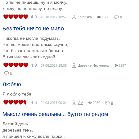
Но ты не пишешь, ну и я молчу.
Я жду, но не прошу, не плачу.
4.9
28.10.2017
10:57
Kateriska
1986
0
Без тебя ничто не мило
Никогда не могла подумать,
Что возможно настолько скучно,
Что бывает настолько больно
В тишине засыпать одной.
4.9
07.06.2017
18:05
Царевна-Несмеяна
2297
0
Люблю
Я люблю тебя
4.6
24.03.2017
00:34
V V
2250
0
Мысли очень реальны... будто ты рядом
​Летний день..
деревьев тень,
я пришел и сижу возле парка..