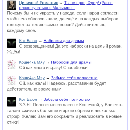
Циничный Романтик
→
Ты не прав, Фред! (Разве
плохо купаться с Мальвино...
Почему бы и не украсть у народа, если народ согласен
чтобы его обворовывали, да ещё и на каждых выборах
голосует за тех же самых воров? Действительно,
каждому своё.
Кот Баюн
→
Наброски для драмы
С возвращением! Да это наброски на целый роман.
Ждём!
Коше4ка Мяу
→
Наброски для драмы
Ой как много и сразу! Спасибочки!
Коше4ка Мяу
→
Забыла себя полностью
Ой, как жаль! Надеюсь, расставание будет
действительно временным
Кот Баюн
→
Забыла себя полностью
З.З.Ы. Полностью согласен с Кошечкой, у Вас есть
талант сжимать большие и яркие образы в несколько
строф. Желаю Вам его сохранить и реализовать в новые
стихи!