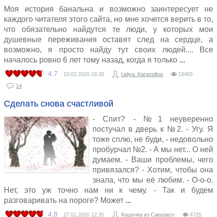
Моя история банальна и возможно заинтересует не
каждого читателя этого сайта, но мне хочется верить в то,
что обязательно найдутся те люди, у которых мои
душевные переживания оставят след на сердце, а
возможно, я просто найду тут своих людей.... Все
началось ровно 6 лет тому назад, когда я только
4.7
10.02.2020
18:28
Lidiya_Karamdina
16455
14
Сделать снова счастливой
- Спит? - №1 неуверенно
постучал в дверь к №2. - Угу. Я
тоже сплю, не буди, - недовольно
пробурчал №2. - А мы нет... О ней
думаем. - Ваши проблемы, чего
привязался? - Хотим, чтобы она
знала, что мы её любим. - О-о-о.
Нет, это уж точно нам ни к чему. - Так и будем
разговаривать на пороге? Может
4.8
27.01.2020
12:35
Кошечка из Сакурасо
4725