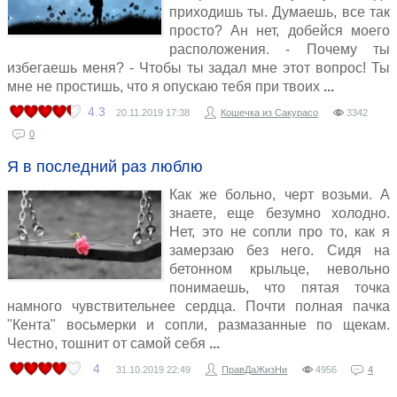
приходишь ты. Думаешь, все так
просто? Ан нет, добейся моего
расположения. - Почему ты
избегаешь меня? - Чтобы ты задал мне этот вопрос! Ты
мне не простишь, что я опускаю тебя при твоих
4.3
20.11.2019
17:38
Кошечка из Сакурасо
3342
0
Я в последний раз люблю
Как же больно, черт возьми. А
знаете, еще безумно холодно.
Нет, это не сопли про то, как я
замерзаю без него. Сидя на
бетонном крыльце, невольно
понимаешь, что пятая точка
намного чувствительнее сердца. Почти полная пачка
"Кента" восьмерки и сопли, размазанные по щекам.
Честно, тошнит от самой себя
4
31.10.2019
22:49
ПравДаЖизНи
4956
4