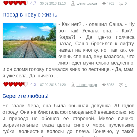
4.7
30.09.2018
12:13
Шепот дождя
4701
0
Поезд в новую жизнь
- Как нет?.. - опешил Саша. - Ну
вот так! Уехала она. - Как?..
Когда?! - Да где-то полчаса
назад. Саша бросился к лифту,
нажал на кнопку, но, так как он
очень спешил, ему казалось, что
лифт едет мучительно медленно,
и он сломя голову помчался вниз по лестнице. - Да, мам,
я уже села. Да, ничего
4.3
07.09.2018
21:20
Шепот дождя
5052
4
Берегите любовь!
Ее звали Лера, она была обычная девушка 20 годов
отроду. Она не блистала фотомодельной внешностью, но
и природа не обошла ее стороной. Милое личико,
выразительные глаза цвета синего моря, пухленькие
губки, волнистые волосы до плеча. Конечно, у такой