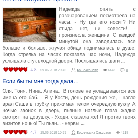
Надежда опять с
разочарованием посмотрела на
часы. - Ну где его носит? Ни
стыда нет, ни совести! -
произнесла женщина. С каждой
минутой она заводилась все
больше и больше, жгучая обида поднималась в душе.
Когда стрелка на часах показала час ночи, Надежда
услышала стук входной двери. Послышались шаги
4.8
09.06.2018
20:46
Коше4ка Мяу
4448
0
Если бы ты мне тогда дала…
Оля, Тоня, Нина, Алина... В голове не укладываются все
имена его баб. - Я у Кости, день рождения же, - нагло
врал Саша в трубку, прижимая телом очередную куклу. А
ночью звонок в дверь, пьяные наглые глаза жадно
смотрят на девушку. - Уходи, сказала же! Я против твоих
визитов ночью! Ты пьян... - нервы
4.7
25.05.2018
10:53
Кошечка из Сакурасо
4219