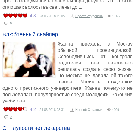
просто молодчиной в плане выбора девушек. И с этой не
оплошал: волосы высветлены до
4.8
28.06.2018
19:05
Просто студентка
5166
0
Влюбленный снайпер
Жанна приехала в Москву
обычной провинциалкой.
Освободившись от контроля
родителей, она наконец-то
решилась создать свою жизнь.
Но Москва не давала ей такого
шанса. Являясь студенткой
одного престижного университета, Жанна почему-то не
пользовалась популярностью среди молодежи. Закончив
учебу, она
4.2
24.06.2018
23:31
Ночной Странник
4009
2
От глупости нет лекарства