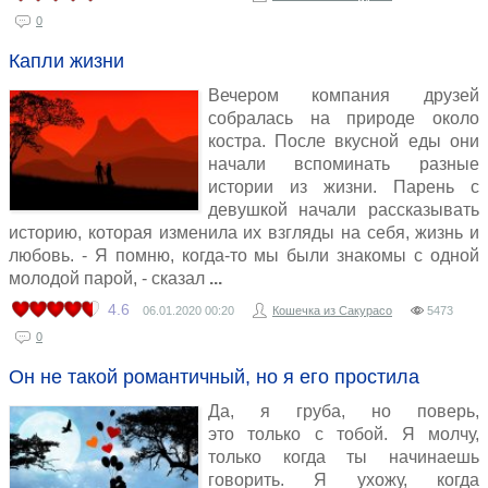
0
Капли жизни
Вечером компания друзей
собралась на природе около
костра. После вкусной еды они
начали вспоминать разные
истории из жизни. Парень с
девушкой начали рассказывать
историю, которая изменила их взгляды на себя, жизнь и
любовь. - Я помню, когда-то мы были знакомы с одной
молодой парой, - сказал
4.6
06.01.2020
00:20
Кошечка из Сакурасо
5473
0
Он не такой романтичный, но я его простила
Да, я груба, но поверь,
это только с тобой. Я молчу,
только когда ты начинаешь
говорить. Я ухожу, когда