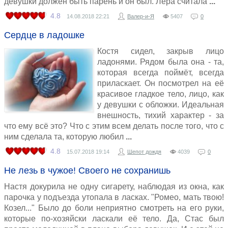
девушки должен быть парень и он был. Лера считала
4.8
14.08.2018
22:21
Валер-и-Я
5407
0
Сердце в ладошке
Костя сидел, закрыв лицо
ладонями. Рядом была она - та,
которая всегда поймёт, всегда
приласкает. Он посмотрел на её
красивое гладкое тело, лицо, как
у девушки с обложки. Идеальная
внешность, тихий характер - за
что ему всё это? Что с этим всем делать после того, что с
ним сделала та, которую любил
4.8
15.07.2018
19:14
Шепот дождя
4039
0
Не лезь в чужое! Своего не сохранишь
Настя докурила не одну сигарету, наблюдая из окна, как
парочка у подъезда утопала в ласках. "Ромео, мать твою!
Козел..." Было до боли неприятно смотреть на его руки,
которые по-хозяйски ласкали её тело. Да, Стас был