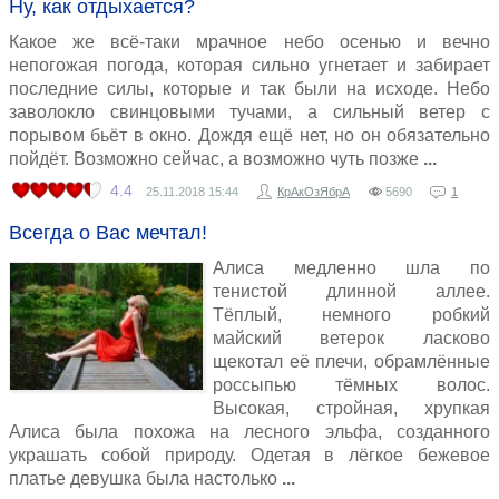
Ну, как отдыхается?
Какое же всё-таки мрачное небо осенью и вечно
непогожая погода, которая сильно угнетает и забирает
последние силы, которые и так были на исходе. Небо
заволокло свинцовыми тучами, а сильный ветер с
порывом бьёт в окно. Дождя ещё нет, но он обязательно
пойдёт. Возможно сейчас, а возможно чуть позже
4.4
25.11.2018
15:44
КрАкОзЯбрА
5690
1
Всегда о Вас мечтал!
Алиса медленно шла по
тенистой длинной аллее.
Тёплый, немного робкий
майский ветерок ласково
щекотал её плечи, обрамлённые
россыпью тёмных волос.
Высокая, стройная, хрупкая
Алиса была похожа на лесного эльфа, созданного
украшать собой природу. Одетая в лёгкое бежевое
платье девушка была настолько