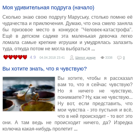
Моя удивительная подруга (начало)
Сколько знаю свою подругу Маруську, столько помню её
чудачества и приключения. Думаю, что она смело заняла
бы призовое место в конкурсе "Человек-катастрофа".
Ещё в детском садике эта маленькая девочка легко
ломала самые крепкие игрушки и умудрялась залазить
туда, откуда потом не могла выбраться
4.9
04.04.2018
23:41
Шепот дождя
3338
0
Вы хотите знать, что я чувствую?
Вы хотите, чтобы я рассказал
вам то, что я сейчас чувствую?
Но я ничего не чувствую,
понимаете? Ну, как не чувствую...
Ну вот, если представить, что
мои чувства - это пустыня и всё,
что в ней происходит - то вот это
они. А там ведь не происходит ничего, да? Изредка
колючка какая-нибудь пролетит