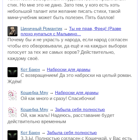
стих. Но мне это не дано. Зато тем, у кого есть хоть
небольшой талант или желание писать стихи, такой
мини-учебник может быть полезен. Пять баллов!
Циничный Романтик
→
Ты не прав, Фред! (Разве
плохо купаться с Мальвино...
Почему бы и не украсть у народа, если народ согласен
чтобы его обворовывали, да ещё и на каждых выборах
голосует за тех же самых воров? Действительно,
каждому своё.
Кот Баюн
→
Наброски для драмы
С возвращением! Да это наброски на целый роман.
Ждём!
Коше4ка Мяу
→
Наброски для драмы
Ой как много и сразу! Спасибочки!
Коше4ка Мяу
→
Забыла себя полностью
Ой, как жаль! Надеюсь, расставание будет
действительно временным
Кот Баюн
→
Забыла себя полностью
З.З.Ы. Полностью согласен с Кошечкой, у Вас есть