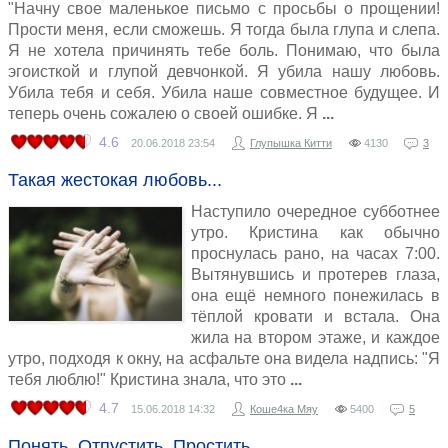
"Начну свое маленькое письмо с просьбы о прощении!
Прости меня, если сможешь. Я тогда была глупа и слепа.
Я не хотела причинять тебе боль. Понимаю, что была
эгоисткой и глупой девчонкой. Я убила нашу любовь.
Убила тебя и себя. Убила наше совместное будущее. И
теперь очень сожалею о своей ошибке. Я
4.6
20.06.2018
23:54
Глупышка Китти
4130
3
Такая жестокая любовь...
Наступило очередное субботнее
утро. Кристина как обычно
проснулась рано, на часах 7:00.
Вытянувшись и протерев глаза,
она ещё немного понежилась в
тёплой кровати и встала. Она
жила на втором этаже, и каждое
утро, подходя к окну, на асфальте она видела надпись: "Я
тебя люблю!" Кристина знала, что это
4.7
15.06.2018
14:32
Коше4ка Мяу
5400
5
Понять. Отпустить. Простить