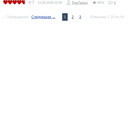
4.7
21.03.2018
23:39
ЁлыПалыч
3470
0
← Предыдущая
Следующая →
1
2
3
Показаны 1-20 из 44