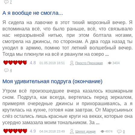
7
А я вообще не смогла...
Я сидела на лавочке в этот тихий морозный вечер. Я
вспоминала всё, что было раньше, всё, что связывало
нас неразрывной нитью, при этом болтала ногами,
смотрела на джинсы, по сторонам. А два года назад ты
уходил в армию, помню тот летний волшебный вечер.
Тогда мы плюнули на всё и рванули на озеро
4.8
01.05.2018
18:51
Просто Прохожая
3404
4
Моя удивительная подруга (окончание)
Утром всё произошедшее вчера казалось кошмарным
сном. Подруга, как всегда, вертелась перед зеркалом,
примеряя очередные джинсы и прихорашиваясь, а я
крутилась на кухне, готовя нам завтрак. От Маруськиных
слёз остались лишь красные круги на веках, которые она
усердно замазала моим тональником. За
4.9
04.04.2018
23:49
Шепот дождя
4974
0