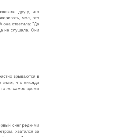
казала другу, что
варивать, мол, это
А она ответила: "Да
гда не слушала. Они
растно врываются в
 знает, что никогда
в то же самое время
ервый снег редкими
етром, хватался за