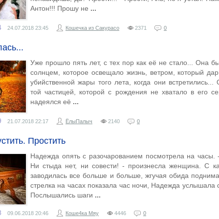
Антон!!! Прошу не
4
24.07.2018
23:45
Кошечка из Сакурасо
2371
0
ась...
Уже прошло пять лет, с тех пор как её не стало... Она б
солнцем, которое освещало жизнь, ветром, который да
убийственной жары того лета, когда они встретились...
той частицей, которой с рождения не хватало в его с
надеялся её
9
21.07.2018
22:17
ЁлыПалыч
2140
0
стить. Простить
Надежда опять с разочарованием посмотрела на часы. -
Ни стыда нет, ни совести! - произнесла женщина. С к
заводилась все больше и больше, жгучая обида поднима
стрелка на часах показала час ночи, Надежда услышала с
Послышались шаги
8
09.06.2018
20:46
Коше4ка Мяу
4446
0