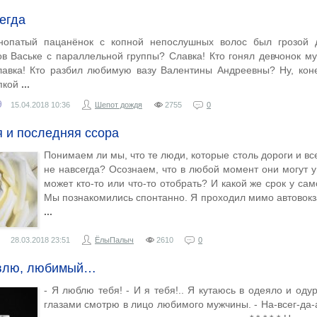
егда
нопатый пацанёнок с копной непослушных волос был грозой д
ов Ваське с параллельной группы? Славка! Кто гонял девчонок м
лавка! Кто разбил любимую вазу Валентины Андреевны? Ну, кон
пкой
9
15.04.2018
10:36
Шепот дождя
2755
0
 и последняя ссора
Понимаем ли мы, что те люди, которые столь дороги и вс
не навсегда? Осознаем, что в любой момент они могут уй
может кто-то или что-то отобрать? И какой же срок у са
Мы познакомились спонтанно. Я проходил мимо автовокз
28.03.2018
23:51
ЁлыПалыч
2610
0
авлю, любимый…
- Я люблю тебя! - И я тебя!.. Я кутаюсь в одеяло и оду
глазами смотрю в лицо любимого мужчины. - На-всег-да-а