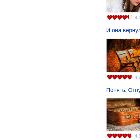
4.
И она вернул
4.
Понять. Отпу
4.