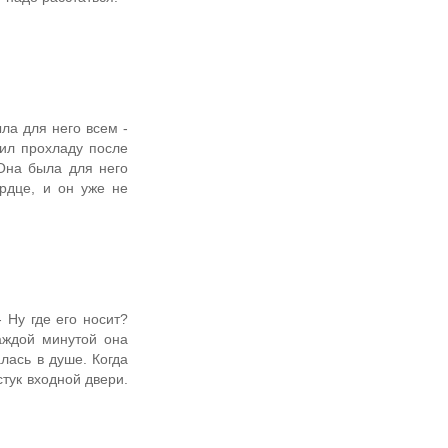
ыла для него всем -
рил прохладу после
 Она была для него
ердце, и он уже не
 Ну где его носит?
аждой минутой она
лась в душе. Когда
тук входной двери.