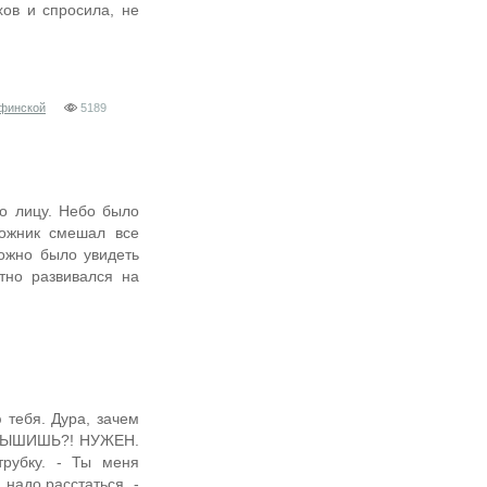
хов и спросила, не
Афинской
5189
о лицу. Небо было
дожник смешал все
можно было увидеть
тно развивался на
 тебя. Дура, зачем
 СЛЫШИШЬ?! НУЖЕН.
рубку. - Ты меня
 надо расстаться. -