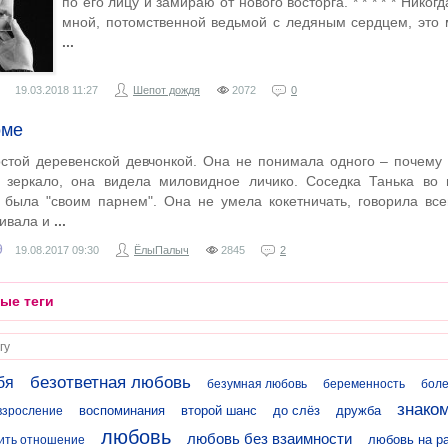
по его лицу и замираю от нового восторга. * * * * * Никог
мной, потомственной ведьмой с ледяным сердцем, это 
19.03.2018
11:27
Шепот дождя
2072
0
оме
стой деревенской девчонкой. Она не понимала одного – почему 
 зеркало, она видела миловидное личико. Соседка Танька во 
была "своим парнем". Она не умела кокетничать, говорила всег
ивала и
9
19.08.2017
09:30
ЁлыПалыч
2845
2
ые теги
безответная любовь
бя
безумная любовь
беременность
боле
знако
воспоминания
второй шанс
до слёз
дружба
взросление
любовь
любовь без взаимности
любовь на р
ить отношение