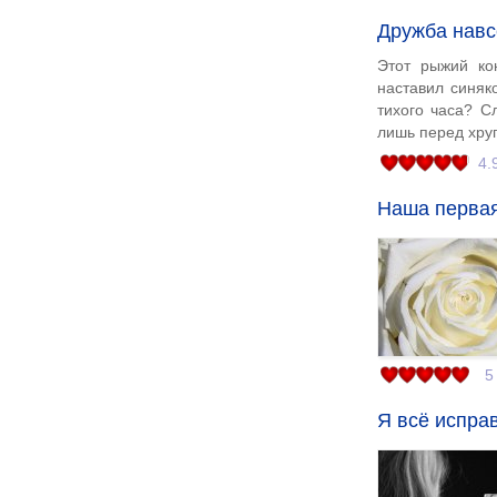
Дружба навс
Этот рыжий ко
наставил синяк
тихого часа? С
лишь перед хру
4.
Наша первая
5
Я всё испр