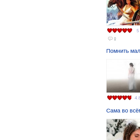
5
0
Помнить мал
4.
Сама во всё