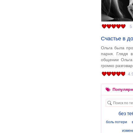
5
Счастье в д
Ольга была про
парня. Глядя в
общении Ольга 
громко разговар
4.
Популярн
без те
боль потери
измен