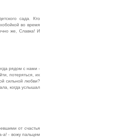
етского сада. Кто
ухобойкой во время
ечно же, Славка! И
егда рядом с нами -
ти, потеряться, их
мой сильной любви?
ала, когда услышал
ревшими от счастья
-а! - вожу пальцем