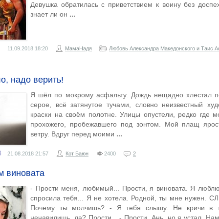
Девушка обратилась с приветствием к воину без доспе
знает ли он
11.09.2018
18:20
МамаНадя
Любовь Александра Македонского и Таис 
о, надо верить!
Я шёл по мокрому асфальту. Дождь нещадно хлестал п
серое, всё затянутое тучами, словно неизвестный ху
краски на своём полотне. Улицы опустели, редко где 
прохожего, пробежавшего под зонтом. Мой плащ ярос
ветру. Вдруг перед моими
8
21.08.2018
21:57
Кот Баюн
2400
2
м виновата
- Прости меня, любимый... Прости, я виновата. Я люблю
спросила тебя... Я не хотела. Родной, ты мне нужен.
Почему ты молчишь? - Я тебя слышу. Не кричи в т
ненавидишь, да? Прости... - Прости, Ань, но я устал. Нам