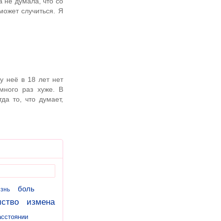
да не думала, что со
может случиться. Я
у неё в 18 лет нет
много раз хуже. В
да то, что думает,
боль
знь
мство
измена
асстоянии