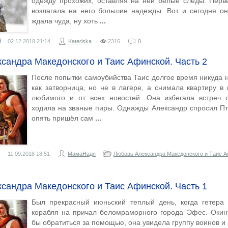
одежду прохожих, оставляя на ней белые следы. Первы
возлагала на него большие надежды. Вот и сегодня он
ждала чуда, ну хоть
9
02.12.2018
21:14
Kateriska
2316
0
сандра Македонского и Таис Афинской. Часть 2
После попытки самоубийства Таис долгое время никуда 
как затворница, но не в лагере, а снимала квартиру в 
любимого и от всех новостей. Она избегала встреч 
ходила на званые пиры. Однажды Александр спросил Пт
опять пришёл сам
11.09.2018
18:51
МамаНадя
Любовь Александра Македонского и Таис 
сандра Македонского и Таис Афинской. Часть 1
Был прекрасный июньский теплый день, когда гетера 
корабля на причал беломраморного города Эфес. Окину
бы обратиться за помощью, она увидела группу воинов и 