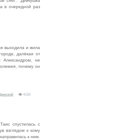
й снег... Девчушка
а в очередной раз
не выходила и жила
городе, далёкая от
с Александром, не
олемея, почему он
Афинской
4150
Таис спустилась с
в взглядом к кому
направилась к ним.