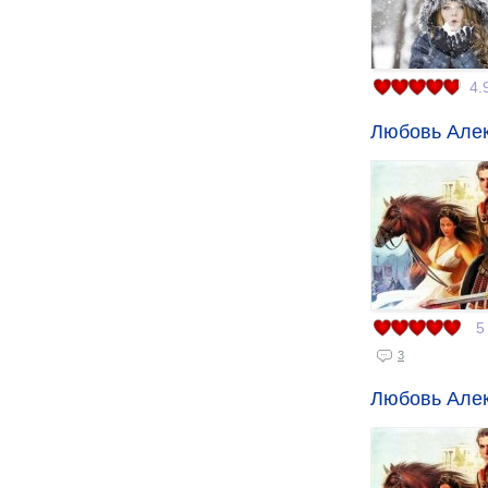
4.
Любовь Алек
5
3
Любовь Алек