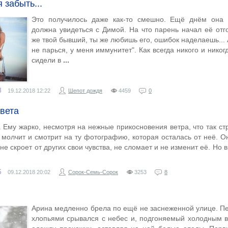
 забыть...
Это получилось даже как-то смешно. Ещё днём она с
должна увидеться с Димой. На что парень начал её отго
же твой бывший, ты же любишь его, ошибок наделаешь... 
не парься, у меня иммунитет". Как всегда никого и нико
сидели в
8
19.12.2018
12:22
Шепот дождя
4459
0
света
 Ему жарко, несмотря на нежные прикосновения ветра, что так ст
 молчит и смотрит на ту фотографию, которая осталась от неё. Он
 не скроет от других свои чувства, не сломает и не изменит её. Но 
6
09.12.2018
20:02
Сорок-Семь-Сорок
3253
8
Арина медленно брела по ещё не заснеженной улице. П
хлопьями срывался с небес и, подгоняемый холодным в