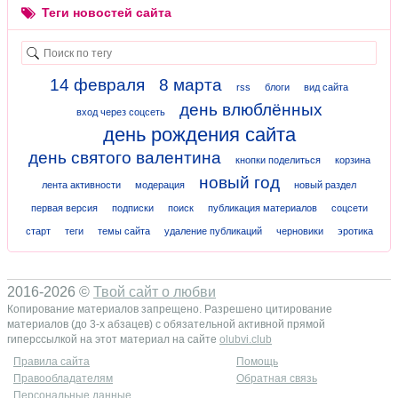
Теги новостей сайта
14 февраля
8 марта
rss
блоги
вид сайта
день влюблённых
вход через соцсеть
день рождения сайта
день святого валентина
кнопки поделиться
корзина
новый год
лента активности
модерация
новый раздел
первая версия
подписки
поиск
публикация материалов
соцсети
старт
теги
темы сайта
удаление публикаций
черновики
эротика
2016-2026 ©
Твой сайт о любви
Копирование материалов запрещено. Разрешено цитирование
материалов (до 3-х абзацев) с обязательной активной прямой
гиперссылкой на этот материал на сайте
olubvi.club
Правила сайта
Помощь
Правообладателям
Обратная связь
Персональные данные