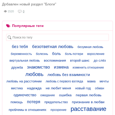
Добавлен новый раздел "Блоги"
1520
0
Популярные теги
безответная любовь
без тебя
безумная любовь
боль
беременность
болезнь
боль потери
взросление
воспоминания
второй шанс
до слёз
виртуальная любовь
знакомство
измена
дружба
изменить отношение
любовь
любовь без взаимности
любовь на расстоянии
мама
любовь с первого взгляда
мечты
надежда
не любит меня
новый год
мистика
обман
одиночество
ошибка
первая любовь
ожидание
потеря
признание в любви
помощь
предательство
расставание
проблемы в отношениях
прозрение