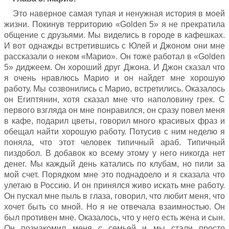
Это наверное самая тупая и ненужная история в моей
жизни. Покинув территорию «Golden 5» я не прекратила
общение с друзьями. Мы виделись в городе в кафешках.
И вот однажды встретившись с Юлей и Джоном они мне
рассказали о неком «Марио». Он тоже работал в «Golden
5» диджеем. Он хороший друг Джона. И Джон сказал что
я очень нравлюсь Марио и он найдет мне хорошую
работу. Мы созвонились с Марио, встретились. Оказалось
он Египтянин, хотя сказал мне что наполовину грек. С
первого взгляда он мне понравился, он сразу повел меня
в кафе, подарил цветы, говорил много красивых фраз и
обещал найти хорошую работу. Потусив с ним неделю я
поняла, что этот человек типичный араб. Типичный
пиздобол. В добавок ко всему этому у него никогда нет
денег. Мы каждый день катались по клубам, но пили за
мой счет. Порядком мне это поднадоело и я сказала что
улетаю в Россию. И он принялся живо искать мне работу.
Он пускал мне пыль в глаза, говорил, что любит меня, что
хочет быть со мной. Но я не отвечала взаимностью. Он
был противен мне. Оказалось, что у него есть жена и сын.
Он познакомил меня с семьей и мы стали просто