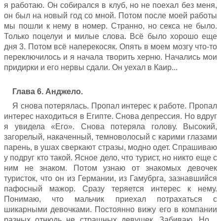
я работаю. Он собирался в клуб, но не поехал без меня,
он был на новый год со мной. Потом после моей работы
мы пошли к нему в номер. Странно, но секса не было.
Только поцелуи и милые слова. Всё было хорошо еще
дня 3. Потом всё наперекосяк. Опять в моем мозгу что-то
переключилось и я начала творить херню. Начались мои
придирки и его нервы сдали. Он уехал в Каир...
Глава 6. Анджело.
Я снова потерялась. Пропал интерес к работе. Пропал
интерес находиться в Египте. Снова депрессия. Но вдруг
я увидела «Его». Снова потеряла голову. Высокий,
загорелый, накаченный, темноволосый с карими глазами
парень, в ушах сверкают стразы, модно одет. Спрашиваю
у подруг кто такой. Ясное дело, что турист, но никто еще с
ним не знаком. Потом узнаю от знакомых девочек
туристок, что он из Германии, из Гамубрга, зазнавшийся
пафосный мажор. Сразу теряется интерес к нему.
Понимаю, что мальчик приехал потрахаться с
шикарными девочками. Постоянно вижу его в компании
разных отнюдь не страшных девушек. Забиваю. Но…