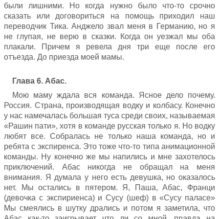
были лишними. Но когда нужно было что-то срочно
сказать или договориться на помощь приходил наш
переводчик Тика. Анджело звал меня в Германию, но я
не глупая, не верю в сказки. Когда он уезжал мы оба
плакали. Причем я ревела дня три еще после его
отъезда. До приезда моей мамы.
Глава 6. Абас.
Мою маму ждала вся команда. Ясное дело почему.
Россия. Страна, производящая водку и колбасу. Конечно
у нас намечалась большая туса среди своих, называемая
«Рашин пати», хотя в команде русская только я. Но водку
любят все. Собралась не только наша команда, но и
ребята с экспиренса. Это тоже что-то типа анимационной
команды. Ну конечно же мы напились и мне захотелось
приключений. Абас никогда не обращал на меня
внимания. Я думала у него есть девушка, но оказалось
нет. Мы остались в пятером. Я, Паша, Абас, Франци
(девочка с экспириенса) и Сусу (шеф) в «Сусу паласе»
Мы смеялись в шутку дрались и потом я заметила, что
Абас как-то заигрывает что ли со мной, правда на