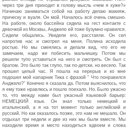
через три дня приходит в голову мысль «чем я хуже?»
Начинаю заниматься собой на работу делаю макияж,
прическу и вуаля. Он мой. Началось всё очень смешно.
На работе, около бассейна сидела на гест контакте с
девочкой из Москвы, Анджело ей тоже бузумно нравился.
Сидели общались. Увидели его, расстаяли. Он сел
напротив нас и смотрел на меня. Полина исходила
ростью. Но мы смеялись и делали вид, что его не
замечаем, надо же побесить мальчишку. Потом мы
решили тупо уставиться на него и смотреть. Он был с
братом. Это было так глупо, так по-детски, но весело. Так
прошел целый час. Я пошла на перерыв и ко мне
подошел мой напарник Тика с фразой " Что понравился
Анджело?" Конечно я сказала да. Потом выяснилось, что
я ему тоже нравлюсь и пошло поехало. Но. Было ужасно
то, что между нами был ужасный языковой барьер:
НЕМЕЦКИЙ язык. Он знал только немецкий и
итальянский, а я на тот момент только английский и
русский. Но как оказалось позже, это нам не мешало. Он
отдыхал три недели и две из них мы были вместе. Мы
находили время и место находиться вдвоем и слова