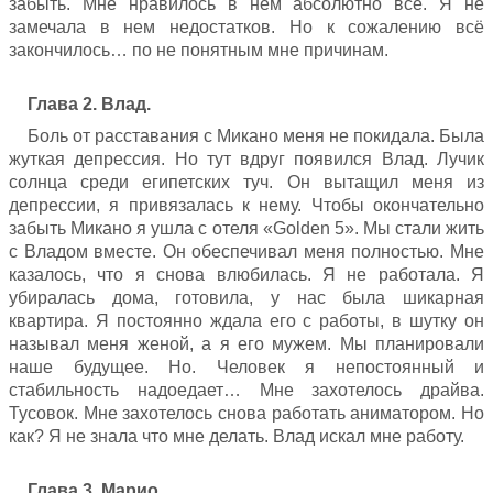
забыть. Мне нравилось в нем абсолютно всё. Я не
замечала в нем недостатков. Но к сожалению всё
закончилось… по не понятным мне причинам.
Глава 2. Влад.
Боль от расставания с Микано меня не покидала. Была
жуткая депрессия. Но тут вдруг появился Влад. Лучик
солнца среди египетских туч. Он вытащил меня из
депрессии, я привязалась к нему. Чтобы окончательно
забыть Микано я ушла с отеля «Golden 5». Мы стали жить
с Владом вместе. Он обеспечивал меня полностью. Мне
казалось, что я снова влюбилась. Я не работала. Я
убиралась дома, готовила, у нас была шикарная
квартира. Я постоянно ждала его с работы, в шутку он
называл меня женой, а я его мужем. Мы планировали
наше будущее. Но. Человек я непостоянный и
стабильность надоедает… Мне захотелось драйва.
Тусовок. Мне захотелось снова работать аниматором. Но
как? Я не знала что мне делать. Влад искал мне работу.
Глава 3. Марио.