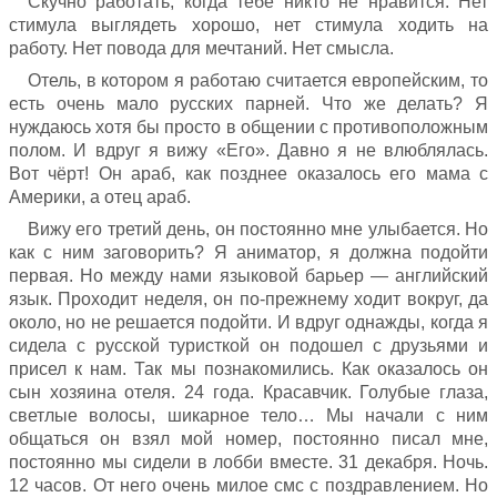
Скучно работать, когда тебе никто не нравится. Нет
стимула выглядеть хорошо, нет стимула ходить на
работу. Нет повода для мечтаний. Нет смысла.
Отель, в котором я работаю считается европейским, то
есть очень мало русских парней. Что же делать? Я
нуждаюсь хотя бы просто в общении с противоположным
полом. И вдруг я вижу «Его». Давно я не влюблялась.
Вот чёрт! Он араб, как позднее оказалось его мама с
Америки, а отец араб.
Вижу его третий день, он постоянно мне улыбается. Но
как с ним заговорить? Я аниматор, я должна подойти
первая. Но между нами языковой барьер — английский
язык. Проходит неделя, он по-прежнему ходит вокруг, да
около, но не решается подойти. И вдруг однажды, когда я
сидела с русской туристкой он подошел с друзьями и
присел к нам. Так мы познакомились. Как оказалось он
сын хозяина отеля. 24 года. Красавчик. Голубые глаза,
светлые волосы, шикарное тело… Мы начали с ним
общаться он взял мой номер, постоянно писал мне,
постоянно мы сидели в лобби вместе. 31 декабря. Ночь.
12 часов. От него очень милое смс с поздравлением. Но