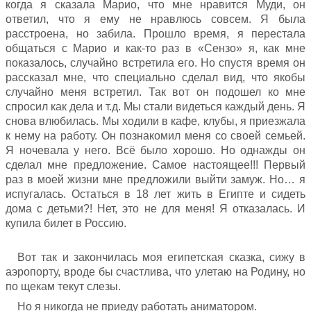
когда я сказала Марио, что мне нравится Муди, он
ответил, что я ему не нравлюсь совсем. Я была
расстроена, но забила. Прошло время, я перестала
общаться с Марио и как-то раз в «Сензо» я, как мне
показалось, случайно встретила его. Но спустя время он
рассказал мне, что специально сделал вид, что якобы
случайно меня встретил. Так вот он подошел ко мне
спросил как дела и т.д. Мы стали видеться каждый день. Я
снова влюбилась. Мы ходили в кафе, клубы, я приезжала
к нему на работу. Он познакомил меня со своей семьей.
Я ночевала у него. Всё было хорошо. Но однажды он
сделал мне предложение. Самое настоящее!!! Первый
раз в моей жизни мне предложили выйти замуж. Но… я
испугалась. Остаться в 18 лет жить в Египте и сидеть
дома с детьми?! Нет, это не для меня! Я отказалась. И
купила билет в Россию.
Вот так и закончилась моя египетская сказка, сижу в
аэропорту, вроде бы счастлива, что улетаю на Родину, но
по щекам текут слезы.
Но я никогда не приеду работать аниматором.