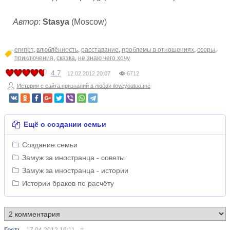
Автор
:
Stasya
(Moscow)
египет
,
влюблённость
,
расставание
,
проблемы в отношениях
,
ссоры
,
приключения
,
сказка
,
не знаю чего хочу
4.7
12.02.2012
20:07
6712
Истории с сайта признаний в любви iloveyoutoo.me
Ещё о создании семьи
Создание семьи
Замуж за иностранца - советы
Замуж за иностранца - истории
Истории браков по расчёту