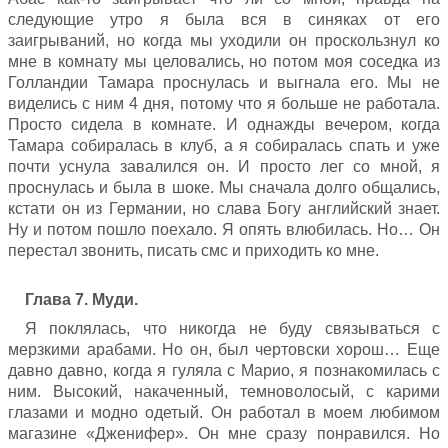
следующие утро я была вся в синяках от его
заигрываний, но когда мы уходили он проскользнул ко
мне в комнату мы целовались, но потом моя соседка из
Голландии Тамара проснулась и выгнала его. Мы не
виделись с ним 4 дня, потому что я больше не работала.
Просто сидела в комнате. И однажды вечером, когда
Тамара собиралась в клуб, а я собиралась спать и уже
почти уснула завалился он. И просто лег со мной, я
проснулась и была в шоке. Мы сначала долго общались,
кстати он из Германии, но слава Богу английский знает.
Ну и потом пошло поехало. Я опять влюбилась. Но… Он
перестал звонить, писать смс и приходить ко мне.
Глава 7. Муди.
Я поклялась, что никогда не буду связываться с
мерзкими арабами. Но он, был чертовски хорош… Еще
давно давно, когда я гуляла с Марио, я познакомилась с
ним. Высокий, накаченный, темноволосый, с карими
глазами и модно одетый. Он работал в моем любимом
магазине «Дженифер». Он мне сразу понравился. Но