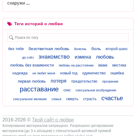
снаружи
Теги историй о любви
безответная любовь
боль
без тебя
второй шанс
болезнь
знакомство
любовь
измена
до слёз
любовь без взаимности
мама
мистика
любовь на расстоянии
одиночество
ошибка
надежда
новый год
не любит меня
потеря
первая любовь
предательство
прозрение
расставание
секс
сексуальное возбуждение
счастье
смерть
страсть
сексуальное желание
семья
2016-2026 ©
Твой сайт о любви
Копирование материалов запрещено. Разрешено цитирование
материалов (до 3-х абзацев) с обязательной активной прямой