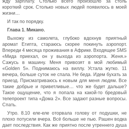
жду зарплату. Столько всего произошло за столь
короткий срок. Столько новых людей появилось в моей
жизни…
И так по порядку.
Глава 1. Микано.
Выхожу из самолета, глубоко вдохнув приятный
аромат Египта, стараюсь скорее покинуть аэропорт.
Впереди 4 месяца проживания в Африке. Входящее SMS
«Мида приехал, он у выхода из аэропорта. Женя.»
Сажусь в машину. Меня привозят в мой любимый
«Golden 5». Поднимаюсь на виллу. Устала жутко. 11
вечера, больше суток не спала. Не беда. Идем бухать за
приезд. Присматриваюсь к новым для меня людям. Все
такие добрые и приветливые… что же будет дальше?
Такое ощущение, что я попала на какой-то бредовый
телепроект типа «Дома 2». Все задают разные вопросы.
Спать.
Утро. 8.10 еле-еле оторвала голову от подушки, не
плохо потусили вчера. Всё больше не пью. Рашен водка
дает последствия. Как же приятно после утреннего душа