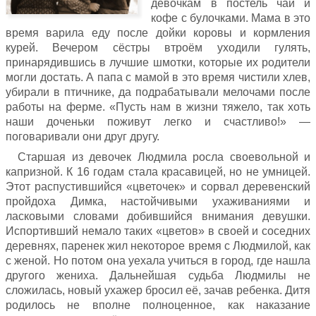
девочкам в постель чай и
кофе с булочками. Мама в это
время варила еду после дойки коровы и кормления
курей. Вечером сёстры втроём уходили гулять,
принарядившись в лучшие шмотки, которые их родители
могли достать. А папа с мамой в это время чистили хлев,
убирали в птичнике, да подрабатывали мелочами после
работы на ферме. «Пусть нам в жизни тяжело, так хоть
наши доченьки поживут легко и счастливо!» —
поговаривали они друг другу.
Старшая из девочек Людмила росла своевольной и
капризной. К 16 годам стала красавицей, но не умницей.
Этот распустившийся «цветочек» и сорвал деревенский
пройдоха Димка, настойчивыми ухаживаниями и
ласковыми словами добившийся внимания девушки.
Испортивший немало таких «цветов» в своей и соседних
деревнях, паренек жил некоторое время с Людмилой, как
с женой. Но потом она уехала учиться в город, где нашла
другого жениха. Дальнейшая судьба Людмилы не
сложилась, новый ухажер бросил её, зачав ребенка. Дитя
родилось не вполне полноценное, как наказание