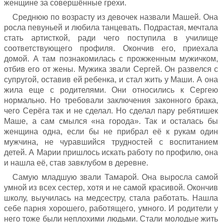
женщине за совершённые грехи.
Среднюю по возрасту из девочек назвали Машей. Она
росла певуньей и любила танцевать. Подрастая, мечтала
стать артисткой, ради чего поступила в училище
соответствующего профиля. Окончив его, приехала
домой. А там познакомилась с прожженным мужичком,
отбив его от жены. Мужика звали Сергей. Он развелся с
супругой, оставив ей ребенка, и стал жить у Маши. А она
жила еще с родителями. Они относились к Сергею
нормально. Но требовали заключения законного брака,
чего Серёга так и не сделал. Но сделал пару ребятишек
Маше, а сам смылся «на города». Так и осталась бы
женщина одна, если бы не прибрал её к рукам один
мужчина, не чуравшийся трудностей с воспитанием
детей. А Марии пришлось искать работу по профилю, она
и нашла её, став завклубом в деревне.
Самую младшую звали Тамарой. Она выросла самой
умной из всех сестер, хотя и не самой красивой. Окончив
школу, выучилась на медсестру, стала работать. Нашла
себе парня хорошего, работящего, умного. И родители у
него тоже были неплохими людьми. Стали молодые жить