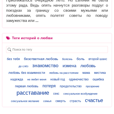
Приближалось очередное лето. Но Евгения не была
этому рада. Ведь опять начнутся разговоры подруг о
поездках за границу со своими мужьями или
любовниками, опять полетят советы по поводу
замужества или
Теги историй о любви
безответная любовь
боль
без тебя
второй шанс
болезнь
знакомство
любовь
измена
до слёз
любовь без взаимности
мама
мистика
любовь на расстоянии
одиночество
ошибка
надежда
новый год
не любит меня
потеря
первая любовь
предательство
прозрение
расставание
секс
сексуальное возбуждение
счастье
смерть
страсть
сексуальное желание
семья