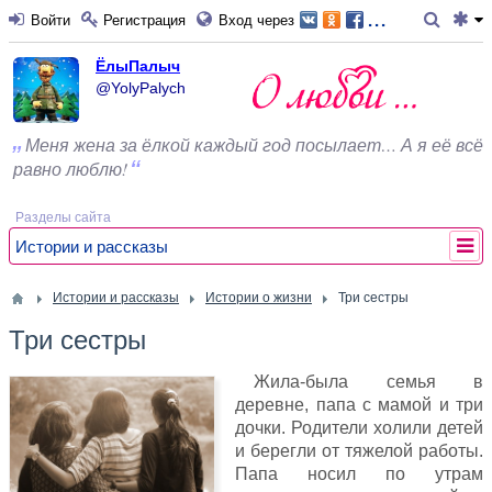
...
Войти
Регистрация
Вход через
ЁлыПалыч
@YolyPalych
Меня жена за ёлкой каждый год посылает… А я её всё
равно люблю!
Разделы сайта
Истории и рассказы
Истории и рассказы
Истории о жизни
Три сестры
Три сестры
Жила-была семья в
деревне, папа с мамой и три
дочки. Родители холили детей
и берегли от тяжелой работы.
Папа носил по утрам