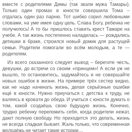
вместе с родителями Димы (так звали мужа Тамары).
Только один промах в юности совершила Тома –
отдалась один раз парню. Тот шибко сорил любовными
словами, на уме имея одну цель. Слава Богу, ребенка не
получилось! А то бы пришлось ставить крест Тамаре на
учебе. А так жизнь постепенно наладилась — рождались
детишки в браке, строился новый домик для растущей
семьи. Родители помогали во всём молодым, а те —
родителям.
Из всего сказанного следует вывод – берегите честь,
девушки, до встречи со своим «принцем»! А если уж не
вышло, то остановитесь, задумайтесь и не совершайте
новых ошибок в жизни. На примере трёх сестер видно,
как не надо начинать жизнь, делая серьёзные ошибки
ещё в юности. Нужно приучаться с детства к труду, не
валяясь в кровати до обеда. И учиться с юности думать о
том, какой создаёшь свою будущую жизнь. Конечно,
трудно ребенку переломить себя, когда родители нежат,
дают полную свободу. Но приходится это делать, жизнь
не всегда сладкая бывает. Жаль только, что современная
молодёжь не читает такие истории…