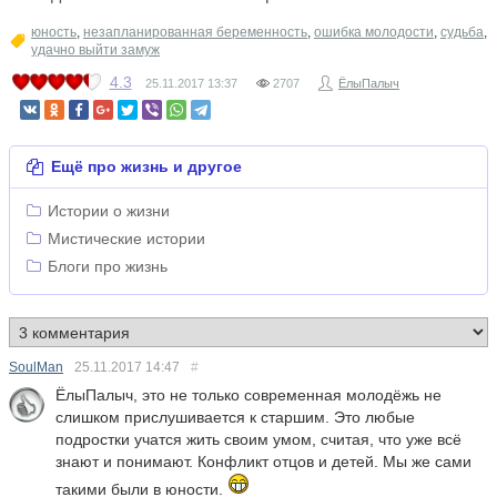
юность
,
незапланированная беременность
,
ошибка молодости
,
судьба
,
удачно выйти замуж
4.3
25.11.2017
13:37
2707
ЁлыПалыч
Ещё про жизнь и другое
Истории о жизни
Мистические истории
Блоги про жизнь
SoulMan
25.11.2017
14:47
#
ЁлыПалыч, это не только современная молодёжь не
слишком прислушивается к старшим. Это любые
подростки учатся жить своим умом, считая, что уже всё
знают и понимают. Конфликт отцов и детей. Мы же сами
такими были в юности.