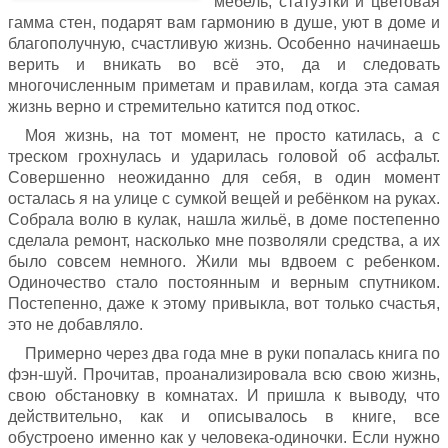
мебель, статуэтки и цветовая
гамма стен, подарят вам гармонию в душе, уют в доме и
благополучную, счастливую жизнь. Особенно начинаешь
верить и вникать во всё это, да и следовать
многочисленным приметам и правилам, когда эта самая
жизнь верно и стремительно катится под откос.
Моя жизнь, на тот момент, не просто катилась, а с
треском грохнулась и ударилась головой об асфальт.
Совершенно неожиданно для себя, в один момент
осталась я на улице с сумкой вещей и ребёнком на руках.
Собрала волю в кулак, нашла жильё, в доме постепенно
сделала ремонт, насколько мне позволяли средства, а их
было совсем немного. Жили мы вдвоем с ребенком.
Одиночество стало постоянным и верным спутником.
Постепенно, даже к этому привыкла, вот только счастья,
это не добавляло.
Примерно через два года мне в руки попалась книга по
фэн-шуй. Прочитав, проанализировала всю свою жизнь,
свою обстановку в комнатах. И пришла к выводу, что
действительно, как и описывалось в книге, все
обустроено именно как у человека-одиночки. Если нужно