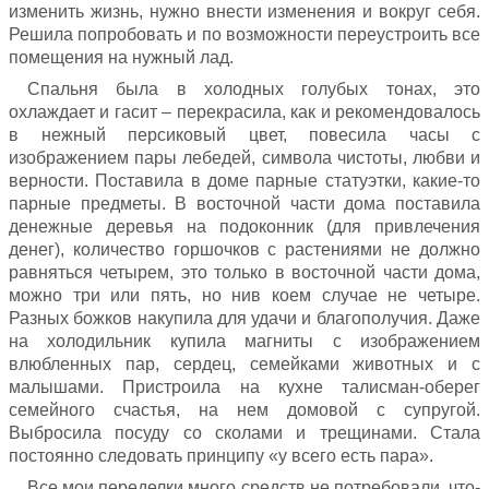
изменить жизнь, нужно внести изменения и вокруг себя.
Решила попробовать и по возможности переустроить все
помещения на нужный лад.
Спальня была в холодных голубых тонах, это
охлаждает и гасит – перекрасила, как и рекомендовалось
в нежный персиковый цвет, повесила часы с
изображением пары лебедей, символа чистоты, любви и
верности. Поставила в доме парные статуэтки, какие-то
парные предметы. В восточной части дома поставила
денежные деревья на подоконник (для привлечения
денег), количество горшочков с растениями не должно
равняться четырем, это только в восточной части дома,
можно три или пять, но нив коем случае не четыре.
Разных божков накупила для удачи и благополучия. Даже
на холодильник купила магниты с изображением
влюбленных пар, сердец, семейками животных и с
малышами. Пристроила на кухне талисман-оберег
семейного счастья, на нем домовой с супругой.
Выбросила посуду со сколами и трещинами. Стала
постоянно следовать принципу «у всего есть пара».
Все мои переделки много средств не потребовали, что-