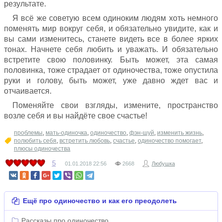
результате.
Я всё же советую всем одиноким людям хоть немного
поменять мир вокруг себя, и обязательно увидите, как и
вы сами изменитесь, станете видеть все в более ярких
тонах. Начнете себя любить и уважать. И обязательно
встретите свою половинку. Быть может, эта самая
половинка, тоже страдает от одиночества, тоже опустила
руки и голову, быть может, уже давно ждет вас и
отчаивается.
Поменяйте свои взгляды, измените, пространство
возле себя и вы найдёте свое счастье!
проблемы
,
мать-одиночка
,
одиночество
,
фэн-шуй
,
изменить жизнь
,
полюбить себя
,
встретить любовь
,
счастье
,
одиночество помогает
,
плюсы одиночества
5
01.01.2018
22:56
2668
Любушка
Ещё про одиночество и как его преодолеть
Рассказы про одиночество