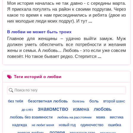
Моя история началась не так давно - с середины марта.
Я приехала погулять на район к своими подругам. Через
какое то время к нам присоединились и ребята (двое из
них молодые люди моих подруг). И тут
В любви не может быть троих
Главное для женщины – удачно выйти замуж. Муж
должен уметь обеспечить все потребности и желания
жены и семьи. А любовь... Любовь - это если уже совсем
повезёт. Но такое бывает редко. Стерпится
Теги историй о любви
безответная любовь
боль
без тебя
второй шанс
болезнь
знакомство
любовь
измена
до слёз
любовь без взаимности
мама
мистика
любовь на расстоянии
одиночество
ошибка
надежда
новый год
не любит меня
потеря
первая любовь