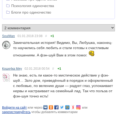
Психология одиночества
Блоги про одиночество
SoulMan
01.01.2018
23:08
#
+1
Замечательная история! Видимо, Вы, Любушка, наконец-
то научились себя любить и стали готовы к счастливым
отношениям. А фэн-шуй Вам в этом помог.
Коше4ка Мяу
02.01.2018
00:54
#
+1
Не знаю, есть ли какое-то мистическое действие у фэн-
шуй… Зато дом, приведённый в порядок и оформленный
с любовью, по велению души — радует глаз, успокаивает
нервы и настраивает на семейный лад. Так что польза от
фэн-шуя точно есть!
Войдите на сайт
или через
или
зарегистрируйтесь
чтобы добавлять комментарии