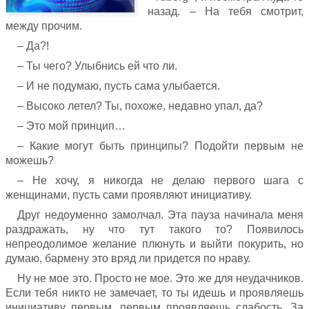
назад. – На тебя смотрит,
между прочим.
– Да?!
– Ты чего? Улыбнись ей что ли.
– И не подумаю, пусть сама улыбается.
– Высоко летел? Ты, похоже, недавно упал, да?
– Это мой принцип…
– Какие могут быть принципы? Подойти первым не
можешь?
– Не хочу, я никогда не делаю первого шага с
женщинами, пусть сами проявляют инициативу.
Друг недоуменно замолчал. Эта пауза начинала меня
раздражать, ну что тут такого то? Появилось
непреодолимое желание плюнуть и выйти покурить, но
думаю, бармену это вряд ли придется по нраву.
Ну не мое это. Просто не мое. Это же для неудачников.
Если тебя никто не замечает, то ты идешь и проявляешь
инициативу первым, первым проявляешь слабость. За