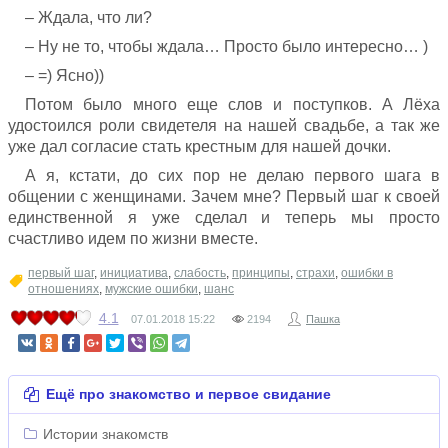
– Ждала, что ли?
– Ну не то, чтобы ждала… Просто было интересно… )
– =) Ясно))
Потом было много еще слов и поступков. А Лёха
удостоился роли свидетеля на нашей свадьбе, а так же
уже дал согласие стать крестным для нашей дочки.
А я, кстати, до сих пор не делаю первого шага в
общении с женщинами. Зачем мне? Первый шаг к своей
единственной я уже сделал и теперь мы просто
счастливо идем по жизни вместе.
первый шаг
,
инициатива
,
слабость
,
принципы
,
страхи
,
ошибки в
отношениях
,
мужские ошибки
,
шанс
4.1
07.01.2018
15:22
2194
Пашка
Ещё про знакомство и первое свидание
Истории знакомств