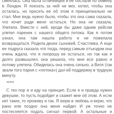
смеялась. Она была отличницей и ее послали по обмену
в Лондон. Я поехать за ней не мог, хотел, чтобы она
осталась, но просить ее об этом я принципиально не
стал. Мне ведь нужно было, чтобы это она сама сказала,
что хочет ради меня остаться. Но она не сказала.
Улетела. Вместе с ней, вроде бы даже одним рейсом
улетел паренек с нашего общего потока. Как я потом
узнал, она там нашла работу и не пожелала
возвращаться. Родила двоих сыновей. Счастлива. А еще
ее подруга сказала что тогда, перед самым отъездом она
очень ждала, что я попрошу ее остаться, но так как я
долго размышлял, она решила, что мне все равно и
потому улетела. Обиделась она очень сильно, а Витя (так
звали того парня с «потока») дал ей поддержку в трудную
минуту.
*****
С тех пор я и иду на принцип. Если я и правда нужен
девушке, то пусть подойдет и скажет мне об этом. А если
нет таких, то проживу и так. Я верю в любовь и верю, что
рано или поздно она меня найдет. И уж точно не
постесняется подать сигнал первой. А остальные и