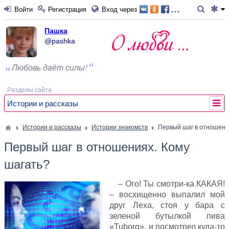
...
Войти
Регистрация
Вход через
Пашка
@pashka
Любовь даёт силы!
Разделы сайта
Истории и рассказы
Истории и рассказы
Истории знакомств
Первый шаг в отношени
Первый шаг в отношениях. Кому
шагать?
– Ого! Ты смотри-ка КАКАЯ!
– восхищенно выпалил мой
друг Леха, стоя у бара с
зеленой бутылкой пива
«Tuborg», и посмотрел куда-то