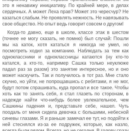
это я ненавижу инициативу. По крайней мере, в делах
сердечных. А может Леха прав? Может это чересчур? Не
казаться слабым. Не проявлять нежность. Не навязывать
свое общество. Но опыт ведь говорит совсем о другом!
Когда-то давно, еще в школе, классе этак в шестом
(точнее не могу сказать, не помню) был случай: Пошли
мы на каток, хотя кататься я никогда не умел, но
посмотреть ходил за компанию. Наблюдать за тем как
одноклассники и одноклассницы катаются (ну кто-то
катался, а кто-то, например Сашка только неуклюже
падал раз за разом) это занятие интересное, но и оно
может наскучить. Так и получилось в тот раз. Мне стало
скучно, но уйти, не попрощавшись с ребятами, я не мог,
будут потом спрашивать, куда пропал и все такое. Чтобы
хоть как то занять себя, я стал глазеть по сторонам, в
надежде найти что-нибудь более увлекательное, чем
Сашкины падения и, представьте себе, нашел. Чуть
поодаль от меня сидела девочка с большими, небесной
синевы глазами. Я и раньше замечал ее тут, но подойти к
ней стеснялся из-за ее подружек, которые, как назло,
всегда были рядом. Всегда, но не сегодня. В голову сразу