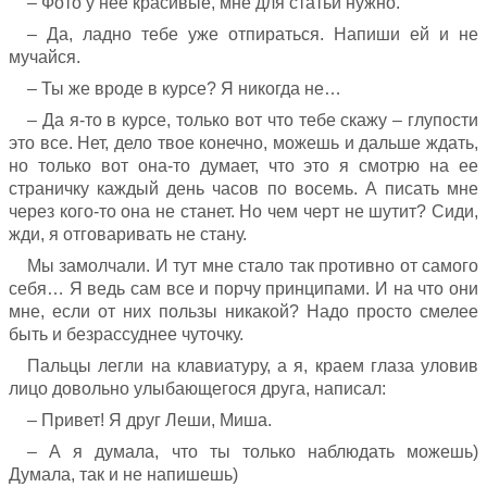
– Фото у нее красивые, мне для статьи нужно.
– Да, ладно тебе уже отпираться. Напиши ей и не
мучайся.
– Ты же вроде в курсе? Я никогда не…
– Да я-то в курсе, только вот что тебе скажу – глупости
это все. Нет, дело твое конечно, можешь и дальше ждать,
но только вот она-то думает, что это я смотрю на ее
страничку каждый день часов по восемь. А писать мне
через кого-то она не станет. Но чем черт не шутит? Сиди,
жди, я отговаривать не стану.
Мы замолчали. И тут мне стало так противно от самого
себя… Я ведь сам все и порчу принципами. И на что они
мне, если от них пользы никакой? Надо просто смелее
быть и безрассуднее чуточку.
Пальцы легли на клавиатуру, а я, краем глаза уловив
лицо довольно улыбающегося друга, написал:
– Привет! Я друг Леши, Миша.
– А я думала, что ты только наблюдать можешь)
Думала, так и не напишешь)