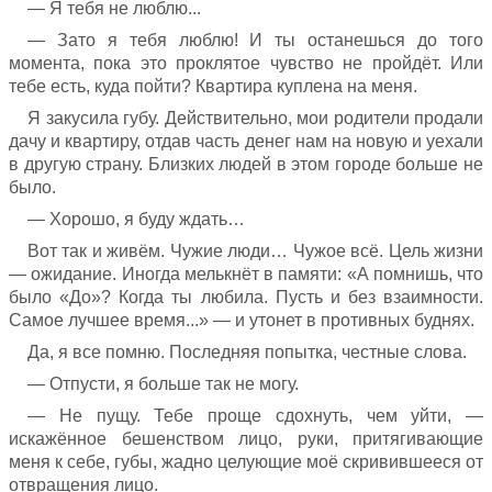
— Я тебя не люблю...
— Зато я тебя люблю! И ты останешься до того
момента, пока это проклятое чувство не пройдёт. Или
тебе есть, куда пойти? Квартира куплена на меня.
Я закусила губу. Действительно, мои родители продали
дачу и квартиру, отдав часть денег нам на новую и уехали
в другую страну. Близких людей в этом городе больше не
было.
— Хорошо, я буду ждать…
Вот так и живём. Чужие люди… Чужое всё. Цель жизни
— ожидание. Иногда мелькнёт в памяти: «А помнишь, что
было «До»? Когда ты любила. Пусть и без взаимности.
Самое лучшее время...» — и утонет в противных буднях.
Да, я все помню. Последняя попытка, честные слова.
— Отпусти, я больше так не могу.
— Не пущу. Тебе проще сдохнуть, чем уйти, —
искажённое бешенством лицо, руки, притягивающие
меня к себе, губы, жадно целующие моё скривившееся от
отвращения лицо.