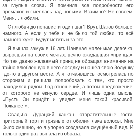
за глупые слова. Я помнила все подробности его
промахов и смеялась над новыми. Взаимно? Не совсем.
Меня… любили.
От любви до ненависти один шаг? Врут. Шагов больше,
намного. А если у тебя и не было той любви, то всё
намного хуже. Будут мстить и за это…
Я вышла замуж в 18 лет. Наивная маленькая девочка,
выросшая на своих мечтах, вечно ожидавшая «принца».
Но так давно желаемый принц не обращал внимания на
тайно влюблённую в него соседку и нашёл свою Золушку
где-то в другом месте. А я, отчаявшись, осмотрелась по
сторонам и решила попробовать с тем, кто просто
находился рядом. Год отношений, а потом предложение,
от которого не ёкнуло сердце. И лишь одна мысль:
«Пусть Он придёт и увидит меня такой красивой.
Пожалеет».
Свадьба. Дурацкий канкан, отвратительные гости,
приторный торт и грязные от обилия лака волосы. Мне
было смешно, но я упорно создавала смущённый вид. И
только один раз выпала из образа.