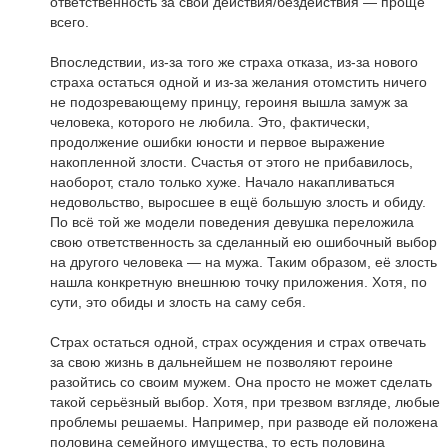
ответственность за свои действия/бездействия — проще
всего.
Впоследствии, из-за того же страха отказа, из-за нового
страха остаться одной и из-за желания отомстить ничего
не подозревающему принцу, героиня вышла замуж за
человека, которого не любила. Это, фактически,
продолжение ошибки юности и первое выражение
накопленной злости. Счастья от этого не прибавилось,
наоборот, стало только хуже. Начало накапливаться
недовольство, выросшее в ещё большую злость и обиду.
По всё той же модели поведения девушка переложила
свою ответственность за сделанный ею ошибочный выбор
на другого человека — на мужа. Таким образом, её злость
нашла конкретную внешнюю точку приложения. Хотя, по
сути, это обиды и злость на саму себя.
Страх остаться одной, страх осуждения и страх отвечать
за свою жизнь в дальнейшем не позволяют героине
разойтись со своим мужем. Она просто не может сделать
такой серьёзный выбор. Хотя, при трезвом взгляде, любые
проблемы решаемы. Например, при разводе ей положена
половина семейного имущества, то есть половина