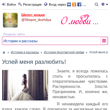
...
Войти
Регистрация
Вход через
Шепот дождя
@Shepot_dozhdya
Разделы сайта
Истории и рассказы
Истории и рассказы
Истории безответной любви
Успей меня ра
Успей меня разлюбить!
Знаете, я всегда ложилась
спать и просыпалась с
отвратительными чувствами.
Растерянности. Злости.
Презрением. И, конечно же,
ненавистью.
Я ненавидела каждый его
вздох, каждое слово. Я презирала за несвязные мысли,