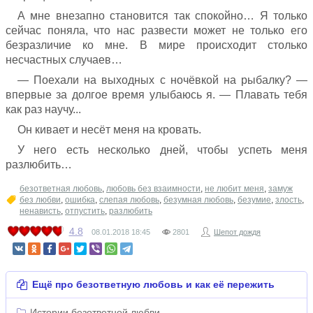
А мне внезапно становится так спокойно… Я только
сейчас поняла, что нас развести может не только его
безразличие ко мне. В мире происходит столько
несчастных случаев…
— Поехали на выходных с ночёвкой на рыбалку? —
впервые за долгое время улыбаюсь я. — Плавать тебя
как раз научу...
Он кивает и несёт меня на кровать.
У него есть несколько дней, чтобы успеть меня
разлюбить…
безответная любовь
,
любовь без взаимности
,
не любит меня
,
замуж
без любви
,
ошибка
,
слепая любовь
,
безумная любовь
,
безумие
,
злость
,
ненависть
,
отпустить
,
разлюбить
4.8
08.01.2018
18:45
2801
Шепот дождя
Ещё про безответную любовь и как её пережить
Истории безответной любви