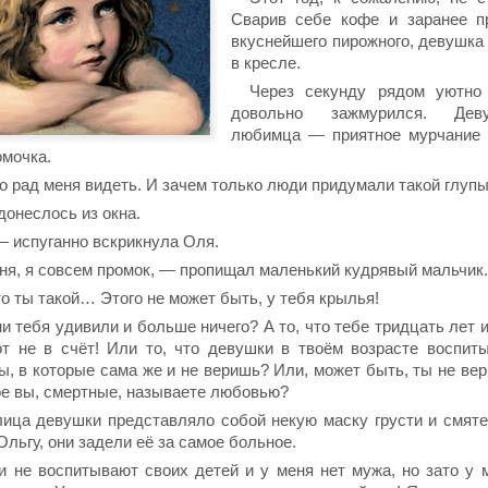
Сварив себе кофе и заранее пр
вкуснейшего пирожного, девушка
в кресле.
Через секунду рядом уютно
довольно зажмурился. Дев
любимца — приятное мурчание 
омочка.
о рад меня видеть. И зачем только люди придумали такой глупы
донеслось из окна.
— испуганно вскрикнула Оля.
ня, я совсем промок, — пропищал маленький кудрявый мальчик.
о ты такой… Этого не может быть, у тебя крылья!
 тебя удивили и больше ничего? А то, что тебе тридцать лет и
т не в счёт! Или то, что девушки в твоём возрасте воспит
, в которые сама же и не веришь? Или, может быть, ты не вер
ое вы, смертные, называете любовью?
ица девушки представляло собой некую маску грусти и смяте
Ольгу, они задели её за самое больное.
и не воспитывают своих детей и у меня нет мужа, но зато у м