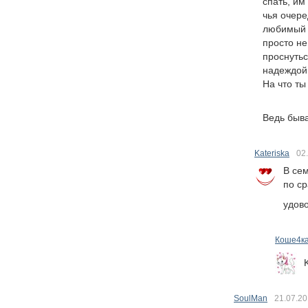
спать, им
чья очере
любимый в
просто не
проснутьс
надеждой,
На что ты
Ведь быва
Kateriska
02
В сем
по ср
удов
Коше4к
SoulMan
21.07.2