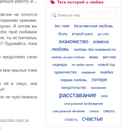
хорошую работу и…
Теги историй о любви
овсем не хочется
зорными криками.
уках. А потом вы
безответная любовь
без тебя
тебе твоё любимое
боль
второй шанс
до слёз
ня, ты встречаешь
знакомство
измена
о? Одумайся, пока
любовь
любовь без взаимности
ло продолжил свою
мама
мистика
любовь на расстоянии
надежда
новый год
не любит меня
и мои крылья тоже
одиночество
ошибка
ожидание
потеря
первая любовь
л ей в лицо, она
предательство
прозрение
ал!
расставание
секс
ля не чувствовала
сексуальное возбуждение
смерть
сексуальное желание
семья
счастье
страсть
разговор
,
кому за