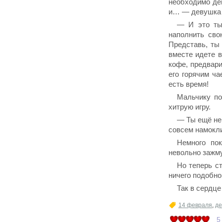
необходимо де
и… — девушка 
— И это ты
наполнить сво
Представь, ты
вместе идете в
кофе, предвари
его горячим ч
есть время!
Мальчику по
хитрую игру.
— Ты ещё не
совсем намокл
Немного по
невольно зажму
Но теперь с
ничего подобног
Так в сердц
14 февраля
,
де
5