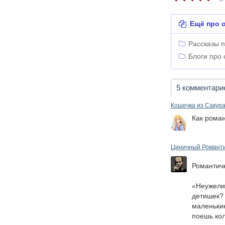
Ещё про о
Рассказы 
Блоги про 
5 комментари
Кошечка из Сакур
Как роман
Циничный Романт
Романтич
«Неужели 
детишек? 
маленькие
поешь кол