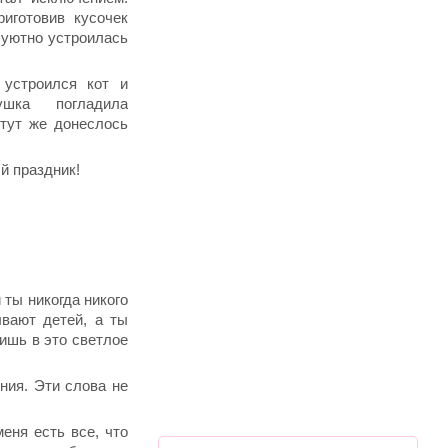
иготовив кусочек
 уютно устроилась
 устроился кот и
ушка погладила
тут же донеслось
й праздник!
 ты никогда никого
ывают детей, а ты
ишь в это светлое
ния. Эти слова не
еня есть все, что