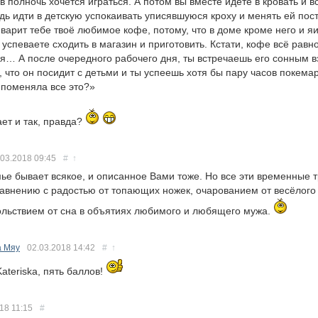
 в полночь хочется играться. А потом вы вместе идете в кровать и в
дь идти в детскую успокаивать уписявшуюся кроху и менять ей пост
арит тебе твоё любимое кофе, потому, что в доме кроме него и яи
 успеваете сходить в магазин и приготовить. Кстати, кофе всё равн
я… А после очередного рабочего дня, ты встречаешь его сонным в
 что он посидит с детьми и ты успеешь хотя бы пару часов покемар
 поменяла все это?»
ет и так, правда?
.03.2018
09:45
#
↑
ье бывает всякое, и описанное Вами тоже. Но все эти временные 
авнению с радостью от топающих ножек, очарованием от весёлого 
ольствием от сна в объятиях любимого и любящего мужа.
а Мяу
02.03.2018
14:42
#
↑
Kateriska, пять баллов!
018
11:15
#