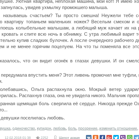
вушке. Уютная квартира, неплохая машина, мой кот! Я имею 
запнулась, увидев ухмылку промокшего малыша.
 называешь счастьем? Ты просто смешна! Неужели тебе с
ю квартиру топаньем маленьких ножек? Веселым смехом и о
 поешь колыбельные малышам, а любящий муж качает их на р
 кровать и спите всю ночь в обнимку. С утра любимый варит 
тельно купив сладких булочек. А после очередного рабочего д
аем и не менее горячим поцелуем. На что ты поменяла все эт
казалось, что он видит огонёк в глазах девушки. И он сме
 передумала впустить меня? Этот ливень промочил мне туфли, 
и.
колебавшись, Ольга распахнула окно. Мокрый ветер удари
рилась. Распахнув глаза, она не увидела никого. Мальчик проп
транная щемящая боль сверлила её сердце. Никогда прежде О
о...
е девушки поселилась любовь.
вушка
,
одиночество
,
купидон
,
любовь
,
боль
,
прозрение
,
изменить отношение
,
12.02.2018
01:38
2252
Шепот дождя