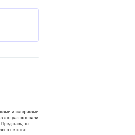
!
иками и истериками
а это раз потопали
 Представь, ты
авно не хотят