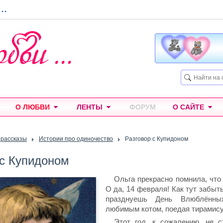
...
О ЛЮБВИ
ЛЕНТЫ
ФОРУМ
О САЙТЕ
 рассказы
Истории про одиночество
Разговор с Купидоном
 с Купидоном
Ольга прекрасно помнила, что 
О да, 14 февраля! Как тут забыт
празднуешь День Влюблённ
любимым котом, поедая тирамису
Этот год, к сожалению, не с