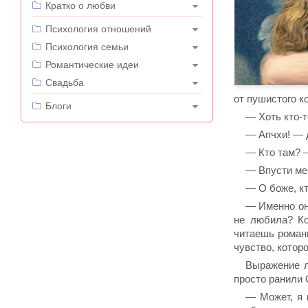
Кратко о любви
---
Психология отношений
Психология семьи
Романтические идеи
Свадьба
от пушистого к
---
Блоги
— Хоть кто-т
— Апчхи! — 
— Кто там? 
— Впусти ме
— О боже, кт
— Именно они
не любила? Ко
читаешь романы
чувство, котор
Выражение л
просто ранили 
— Может, я 