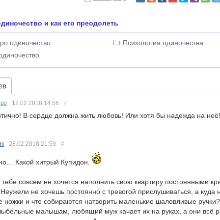
диночество и как его преодолеть
про одиночество
Психология одиночества
одиночество
ев
асо
12.02.2018
14:56
#
тично! В сердце должна жить любовь! Или хотя бы надежда на неё
ик
28.02.2018
21:59
#
но… Какой хитрый Купидон.
тебе совсем не хочется наполнить свою квартиру постоянными кр
Неужели не хочешь постоянно с тревогой прислушиваться, а куда н
 ножки и что собираются натворить маленькие шаловливые ручки?
ыбельные малышам, любящий муж качает их на руках, а они всё р