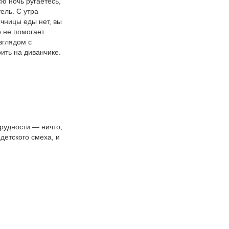
сю ночь ругаетесь,
ель. С утра
чницы еды нет, вы
о не помогает
зглядом с
ить на диванчике.
трудности — ничто,
детского смеха, и