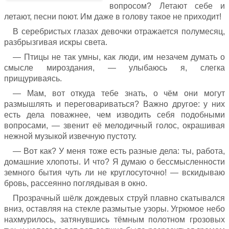
вопросом? Летают себе и
летают, песни поют. Им даже в голову такое не приходит!
В серебристых глазах девочки отражается полумесяц,
разбрызгивая искры света.
— Птицы не так умны, как люди, им незачем думать о
смысле мироздания, — улыбаюсь я, слегка
прищуриваясь.
— Мам, вот откуда тебе знать, о чём они могут
размышлять и переговариваться? Важно другое: у них
есть дела поважнее, чем изводить себя подобными
вопросами, — звенит её мелодичный голос, окрашивая
нежной музыкой извечную пустоту.
— Вот как? У меня тоже есть разные дела: ты, работа,
домашние хлопоты. И что? Я думаю о бессмысленности
земного бытия чуть ли не круглосуточно! — вскидываю
бровь, рассеянно поглядывая в окно.
Прозрачный шёлк дождевых струй плавно скатывался
вниз, оставляя на стекле размытые узоры. Угрюмое небо
нахмурилось, затянувшись тёмным полотном грозовых