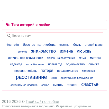
Теги историй о любви
безответная любовь
боль
без тебя
второй шанс
болезнь
знакомство
любовь
измена
до слёз
любовь без взаимности
мама
мистика
любовь на расстоянии
одиночество
ошибка
надежда
новый год
не любит меня
потеря
первая любовь
предательство
прозрение
расставание
секс
сексуальное возбуждение
счастье
смерть
страсть
сексуальное желание
семья
2016-2026 ©
Твой сайт о любви
Копирование материалов запрещено. Разрешено цитирование