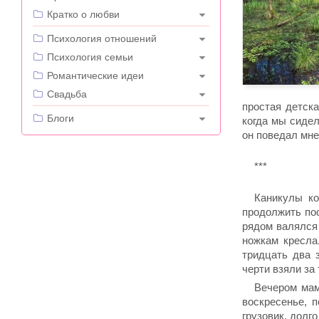
Кратко о любви
---
Психология отношений
Психология семьи
Романтические идеи
Свадьба
простая детск
---
Блоги
когда мы сиде
он поведал мне
***
Каникулы ко
продолжить пос
рядом валялся 
ножкам кресла
тридцать два 
черти взяли за
Вечером мам
воскресенье, 
грузовик, долг