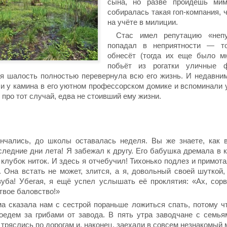
сына, но разве пройдёшь ми
собиралась такая гоп-компания, 
на учёте в милиции.
Стас имел репутацию «непу
попадал в неприятности — т
обнесёт (тогда их еще было мн
побьёт из рогатки уличные 
ая шалость полностью перевернула всю его жизнь. И недавни
ли у камина в его уютном профессорском домике и вспоминали
 про тот случай, едва не стоивший ему жизни.
нчались, до школы оставалась неделя. Вы же знаете, как в
ледние дни лета! Я забежал к другу. Его бабушка дремала в к
клубок ниток. И здесь я отчебучил! Тихонько подлез и примота
. Она встать не может, злится, а я, довольный своей шуткой
зуба! Убегая, я ещё успел услышать её проклятия: «Ах, сор
 твое баловство!»
а сказала нам с сестрой пораньше ложиться спать, потому чт
поедем за грибами от завода. В пять утра заводчане с семь
о тряслись по дорогам и, наконец, заехали в совсем незнакомый 