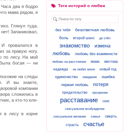
Теги историй о любви
 Часа два я бодро
что мама рядом, я
ихо. Глянул туда,
безответная любовь
без тебя
 нет! Запаниковал,
боль
второй шанс
до слёз
знакомство
 И провалился в
измена
из за правую ногу.
любовь
любовь без взаимности
 по лесу. На мой
мама
мистика
любовь на расстоянии
 была босая — ни
надежда
новый год
не любит меня
, похожие на следы
одиночество
ошибка
ожидание
е. И вы знаете,
потеря
первая любовь
 дворовой компании
предательство
прозрение
двора сложились в
расставание
них, а кто-то еле-
секс
сексуальное возбуждение
я в лесу в корне
смерть
сексуальное желание
семья
счастье
страсть