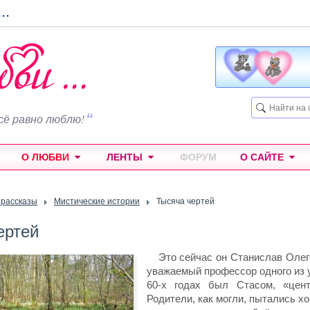
...
сё равно люблю!
О ЛЮБВИ
ЛЕНТЫ
ФОРУМ
О САЙТЕ
 рассказы
Мистические истории
Тысяча чертей
ертей
Это сейчас он Станислав Оле
уважаемый профессор одного из у
60-х годах был Стасом, «цен
Родители, как могли, пытались х