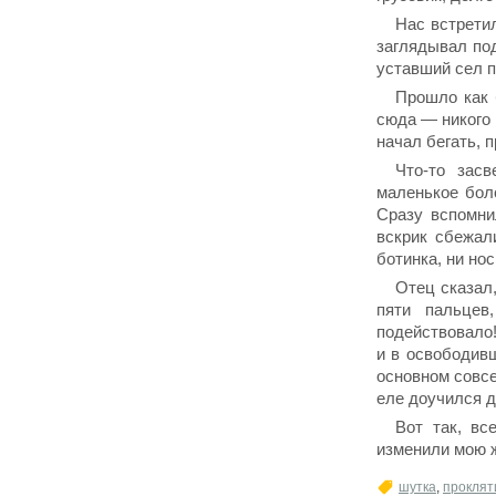
Нас встретил
заглядывал под
уставший сел п
Прошло как 
сюда — никого 
начал бегать, 
Что-то зас
маленькое боло
Сразу вспомни
вскрик сбежал
ботинка, ни нос
Отец сказал,
пяти пальцев
подействовало!
и в освободивш
основном совсе
еле доучился д
Вот так, вс
изменили мою 
шутка
,
проклят