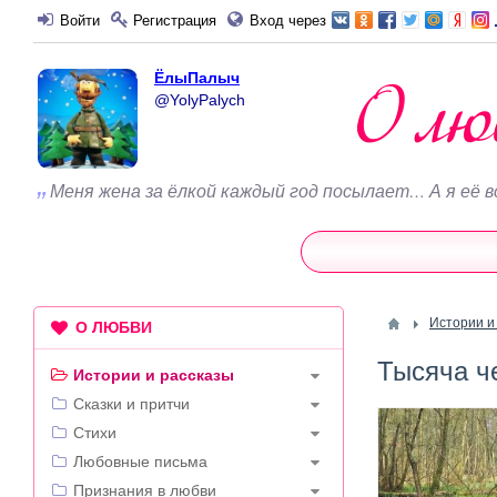
Войти
Регистрация
Вход через
ЁлыПалыч
@YolyPalych
Меня жена за ёлкой каждый год посылает… А я её в
Истории и
О ЛЮБВИ
Тысяча ч
Истории и рассказы
Сказки и притчи
Стихи
Любовные письма
Признания в любви