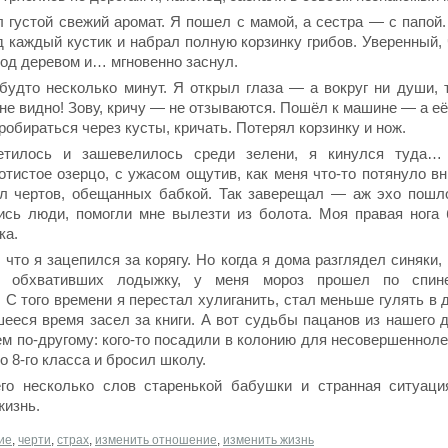
 густой свежий аромат. Я пошел с мамой, а сестра — с папой.
 каждый кустик и набрал полную корзинку грибов. Уверенный, 
од деревом и… мгновенно заснул.
будто несколько минут. Я открыл глаза — а вокруг ни души, т
не видно! Зову, кричу — не отзываются. Пошёл к машине — а её
пробираться через кусты, кричать. Потерял корзинку и нож.
ветилось и зашевелилось среди зелени, я кинулся туда…
тистое озерцо, с ужасом ощутив, как меня что-то потянуло вн
л чертов, обещанных бабкой. Так заверещал — аж эхо пошло
ись люди, помогли мне вылезти из болота. Моя правая нога
ка.
 что я зацепился за корягу. Но когда я дома разглядел синяки
, обхвативших лодыжку, у меня мороз прошел по спин
 С того времени я перестал хулиганить, стал меньше гулять в
ееся время засел за книги. А вот судьбы пацанов из нашего 
м по-другому: кого-то посадили в колонию для несовершеннолет
о 8-го класса и бросил школу.
его несколько слов старенькой бабушки и странная ситуаци
жизнь.
ие
,
черти
,
страх
,
изменить отношение
,
изменить жизнь