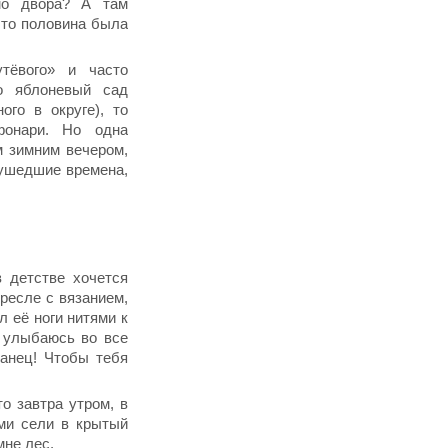
мо двора? А там
что половина была
тёвого» и часто
о яблоневый сад
ого в округе), то
фонари. Но одна
м зимним вечером,
 ушедшие времена,
 детстве хочется
ресле с вязанием,
л её ноги нитями к
, улыбаюсь во все
ванец! Чтобы тебя
о завтра утром, в
ями сели в крытый
мне лес.