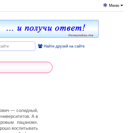
Меню
Найти друзей на сайте
гович — солидный,
ниверситетов. А в
тровым пацаном».
орошо воспитывать