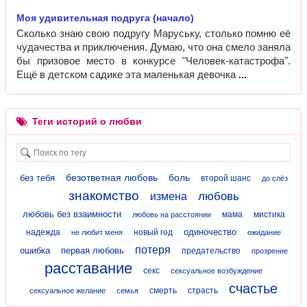
Моя удивительная подруга (начало)
Сколько знаю свою подругу Маруську, столько помню её
чудачества и приключения. Думаю, что она смело заняла
бы призовое место в конкурсе "Человек-катастрофа".
Ещё в детском садике эта маленькая девочка
Теги историй о любви
безответная любовь
боль
без тебя
второй шанс
до слёз
знакомство
любовь
измена
любовь без взаимности
мама
мистика
любовь на расстоянии
одиночество
надежда
новый год
не любит меня
ожидание
потеря
ошибка
первая любовь
предательство
прозрение
расставание
секс
сексуальное возбуждение
счастье
смерть
страсть
сексуальное желание
семья