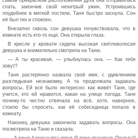
самом прекрасном расположении духа она отправилась
спать, закончив свой нехитрый ужин. Устроившись
поудобнее в мягкой постели, Таня быстро заснула. Сон
её был тих и спокоен.
Внезапно сквозь сон девушка почувствовала, что в
комнате есть кто-то еще. Она открыла глаза.
В кресле у кровати сидела высокая светловолосая
девушка и внимательно смотрела на Таню.
— А ты красивая, — улыбнулась она. — Как тебя
зовут?
Таня растерянно назвала своё имя, с удивлением
разглядывая незнакомку. А та продолжала задавать
вопросы. Ей всё было интересно: как живёт Таня, где
учится, кто ей нравится, какая на улице погода. Таня
почему-то честно отвечала на всё, хотя, наверное,
стоило бы спросить, как её собеседница попала в
комнату.
Наконец девушка закончила задавать вопросы. Она
посмотрела на Таню и сказала:
— А меня Александра зовут. Я тоже красивая. Правда?