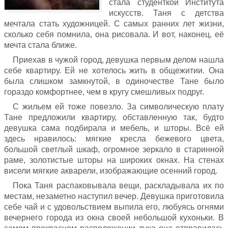
стала студенткой Института
искусств. Таня с детства
мечтала стать художницей. С самых ранних лет жизни,
сколько себя помнила, она рисовала. И вот, наконец, её
мечта стала ближе.
Приехав в чужой город, девушка первым делом нашла
себе квартиру. Ей не хотелось жить в общежитии. Она
была слишком замкнутой, в одиночестве Тане было
гораздо комфортнее, чем в кругу смешливых подруг.
С жильем ей тоже повезло. За символическую плату
Тане предложили квартиру, обставленную так, будто
девушка сама подбирала и мебель, и шторы. Всё ей
здесь нравилось: мягкие кресла бежевого цвета,
большой светлый шкаф, огромное зеркало в старинной
раме, золотистые шторы на широких окнах. На стенах
висели мягкие акварели, изображающие осенний город.
Пока Таня распаковывала вещи, раскладывала их по
местам, незаметно наступил вечер. Девушка приготовила
себе чай и с удовольствием выпила его, любуясь огнями
вечернего города из окна своей небольшой кухоньки. В