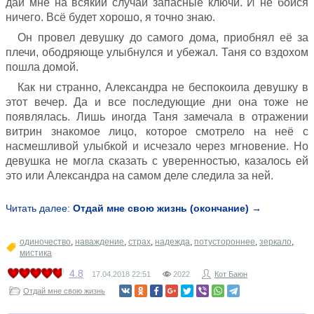
дай мне на всякий случай запасные ключи. И не бойся
ничего. Всё будет хорошо, я точно знаю.
Он провел девушку до самого дома, приобнял её за
плечи, ободряюще улыбнулся и убежал. Таня со вздохом
пошла домой.
Как ни странно, Александра не беспокоила девушку в
этот вечер. Да и все последующие дни она тоже не
появлялась. Лишь иногда Таня замечала в отражении
витрин знакомое лицо, которое смотрело на неё с
насмешливой улыбкой и исчезало через мгновение. Но
девушка не могла сказать с уверенностью, казалось ей
это или Александра на самом деле следила за ней.
Читать далее:
Отдай мне свою жизнь (окончание) →
одиночество
,
наваждение
,
страх
,
надежда
,
потустороннее
,
зеркало
,
мистика
4.8
17.04.2018
22:51
2022
Кот Баюн
Отдай мне свою жизнь