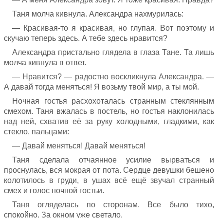
Таня молча кивнула. Александра нахмурилась:
— Красивая-то я красивая, но глупая. Вот поэтому и
скучаю теперь здесь. А тебе здесь нравится?
Александра пристально глядела в глаза Тане. Та лишь
молча кивнула в ответ.
— Нравится? — радостно воскликнула Александра. —
А давай тогда меняться! Я возьму твой мир, а ты мой.
Ночная гостья расхохоталась странным стеклянным
смехом. Таня вжалась в постель, но гостья наклонилась
над ней, схватив её за руку холодными, гладкими, как
стекло, пальцами:
— Давай меняться! Давай меняться!
Таня сделала отчаянное усилие вырваться и
проснулась, вся мокрая от пота. Сердце девушки бешено
колотилось в груди, в ушах всё ещё звучал странный
смех и голос ночной гостьи.
Таня огляделась по сторонам. Все было тихо,
спокойно. За окном уже светало.