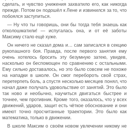
сделать, и чувство унижения захватило его, как никогда
прежде. Потом он подошёл к Лене и извинился за то, что
побоялся заступиться.
— Ну что ты говоришь, они бы тогда тебя знаешь как
отколошматили! — испугалась она, и от её заботы
Максиму стало ещё хуже.
Он ничего не сказал дома и… сам записался в секцию
рукопашного боя. Правда, после первого занятия ему
очень хотелось бросить эту безумную затею, увидев,
насколько он беспомощен по сравнению с остальными.
Ему сильно доставалось, но это было совсем не похоже
на нападки в школе. Он смог перебороть свой страх,
перетерпеть боль, а спустя несколько месяцев понял, что
начал даже получать удовольствие от занятий. Это было
так ново и необычно, научиться двигаться быстрее и
точнее, чем противник. Кроме того, оказалось, что у всех
движений, ударов, защит есть чёткое обоснование и они
имеют точно просчитанные траектории. Это было как
математика, только в движении.
В школе Максим о своём новом увлечении никому не