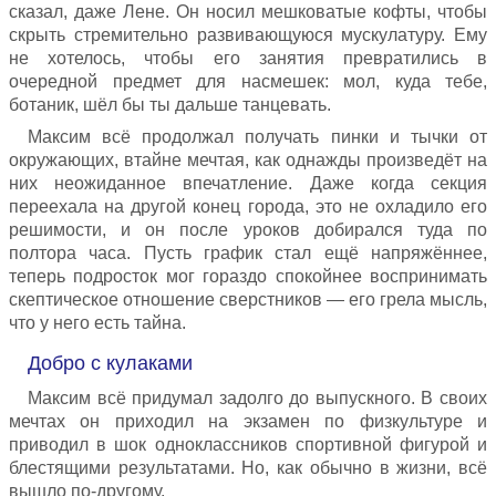
сказал, даже Лене. Он носил мешковатые кофты, чтобы
скрыть стремительно развивающуюся мускулатуру. Ему
не хотелось, чтобы его занятия превратились в
очередной предмет для насмешек: мол, куда тебе,
ботаник, шёл бы ты дальше танцевать.
Максим всё продолжал получать пинки и тычки от
окружающих, втайне мечтая, как однажды произведёт на
них неожиданное впечатление. Даже когда секция
переехала на другой конец города, это не охладило его
решимости, и он после уроков добирался туда по
полтора часа. Пусть график стал ещё напряжённее,
теперь подросток мог гораздо спокойнее воспринимать
скептическое отношение сверстников — его грела мысль,
что у него есть тайна.
Добро с кулаками
Максим всё придумал задолго до выпускного. В своих
мечтах он приходил на экзамен по физкультуре и
приводил в шок одноклассников спортивной фигурой и
блестящими результатами. Но, как обычно в жизни, всё
вышло по-другому.