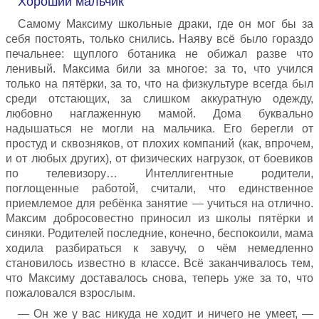
Хороший мальчик
Самому Максиму школьные драки, где он мог бы за
себя постоять, только снились. Наяву всё было гораздо
печальнее: щуплого ботаника не обижал разве что
ленивый. Максима били за многое: за то, что учился
только на пятёрки, за то, что на физкультуре всегда был
среди отстающих, за слишком аккуратную одежду,
любовно наглаженную мамой. Дома буквально
надышаться не могли на мальчика. Его берегли от
простуд и сквозняков, от плохих компаний (как, впрочем,
и от любых других), от физических нагрузок, от боевиков
по телевизору… Интеллигентные родители,
поглощенные работой, считали, что единственное
приемлемое для ребёнка занятие — учиться на отлично.
Максим добросовестно приносил из школы пятёрки и
синяки. Родителей последние, конечно, беспокоили, мама
ходила разбираться к завучу, о чём немедленно
становилось известно в классе. Всё заканчивалось тем,
что Максиму доставалось снова, теперь уже за то, что
пожаловался взрослым.
— Он же у вас никуда не ходит и ничего не умеет, —