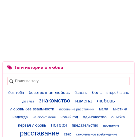
Теги историй о любви
безответная любовь
боль
без тебя
второй шанс
болезнь
знакомство
любовь
измена
до слёз
любовь без взаимности
мама
мистика
любовь на расстоянии
одиночество
ошибка
надежда
новый год
не любит меня
потеря
первая любовь
предательство
прозрение
расставание
секс
сексуальное возбуждение