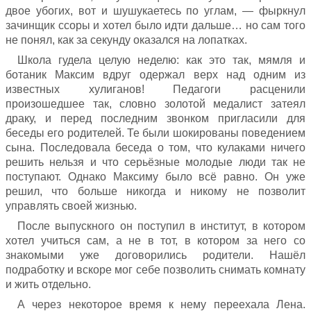
двое убогих, вот и шушукаетесь по углам, — фыркнул
зачинщик ссоры и хотел было идти дальше… но сам того
не понял, как за секунду оказался на лопатках.
Школа гудела целую неделю: как это так, мямля и
ботаник Максим вдруг одержал верх над одним из
известных хулиганов! Педагоги расценили
произошедшее так, словно золотой медалист затеял
драку, и перед последним звонком пригласили для
беседы его родителей. Те были шокированы поведением
сына. Последовала беседа о том, что кулаками ничего
решить нельзя и что серьёзные молодые люди так не
поступают. Однако Максиму было всё равно. Он уже
решил, что больше никогда и никому не позволит
управлять своей жизнью.
После выпускного он поступил в институт, в котором
хотел учиться сам, а не в тот, в котором за него со
знакомыми уже договорились родители. Нашёл
подработку и вскоре мог себе позволить снимать комнату
и жить отдельно.
А через некоторое время к нему переехала Лена.