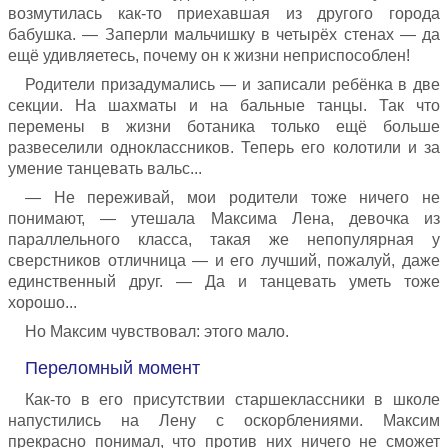
возмутилась как-то приехавшая из другого города
бабушка. — Заперли мальчишку в четырёх стенах — да
ещё удивляетесь, почему он к жизни неприспособлен!
Родители призадумались — и записали ребёнка в две
секции. На шахматы и на бальные танцы. Так что
перемены в жизни ботаника только ещё больше
развеселили одноклассников. Теперь его колотили и за
умение танцевать вальс...
— Не переживай, мои родители тоже ничего не
понимают, — утешала Максима Лена, девочка из
параллельного класса, такая же непопулярная у
сверстников отличница — и его лучший, пожалуй, даже
единственный друг. — Да и танцевать уметь тоже
хорошо...
Но Максим чувствовал: этого мало.
Переломный момент
Как-то в его присутствии старшеклассники в школе
напустились на Лену с оскорблениями. Максим
прекрасно понимал, что против них ничего не сможет