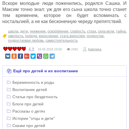
Вскоре молодые люди поженились, родился Сашка. И
Максим точно знал: уж для его сына школа точно станет
тем временем, которое он будет вспоминать с
ностальгией, а не как бесконечную череду препятствий.
школа
,
дети
,
унижение
,
оскорбление
,
слабость
,
страх
,
сила воли
,
тайна
,
смелость
,
победа
,
взросление
,
стать взрослее
,
подростки
,
подростковая любовь
,
самостоятельность
4.9
16.05.2018
19:56
2492
Kateriska
Ещё про детей и их воспитание
Беременность и роды
Воспитание детей
Статьи про бездетность
Блоги про детей
Рассказы о детях
Истории "отцы и дети"
Сказки про детей