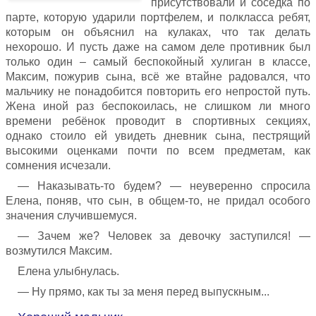
присутствовали и соседка по
парте, которую ударили портфелем, и полкласса ребят,
которым он объяснил на кулаках, что так делать
нехорошо. И пусть даже на самом деле противник был
только один – самый беспокойный хулиган в классе,
Максим, пожурив сына, всё же втайне радовался, что
мальчику не понадобится повторить его непростой путь.
Жена иной раз беспокоилась, не слишком ли много
времени ребёнок проводит в спортивных секциях,
однако стоило ей увидеть дневник сына, пестрящий
высокими оценками почти по всем предметам, как
сомнения исчезали.
— Наказывать-то будем? — неуверенно спросила
Елена, поняв, что сын, в общем-то, не придал особого
значения случившемуся.
— Зачем же? Человек за девочку заступился! —
возмутился Максим.
Елена улыбнулась.
— Ну прямо, как ты за меня перед выпускным...