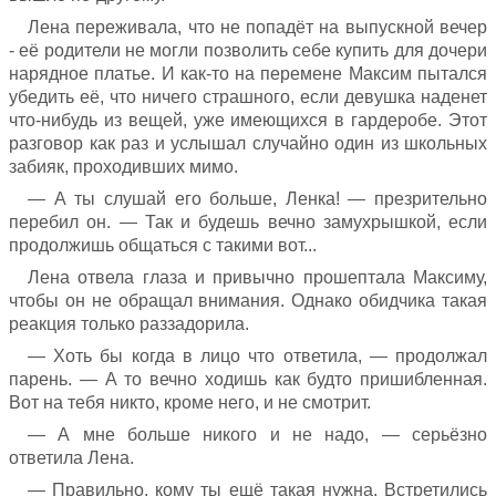
Лена переживала, что не попадёт на выпускной вечер
- её родители не могли позволить себе купить для дочери
нарядное платье. И как-то на перемене Максим пытался
убедить её, что ничего страшного, если девушка наденет
что-нибудь из вещей, уже имеющихся в гардеробе. Этот
разговор как раз и услышал случайно один из школьных
забияк, проходивших мимо.
— А ты слушай его больше, Ленка! — презрительно
перебил он. — Так и будешь вечно замухрышкой, если
продолжишь общаться с такими вот...
Лена отвела глаза и привычно прошептала Максиму,
чтобы он не обращал внимания. Однако обидчика такая
реакция только раззадорила.
— Хоть бы когда в лицо что ответила, — продолжал
парень. — А то вечно ходишь как будто пришибленная.
Вот на тебя никто, кроме него, и не смотрит.
— А мне больше никого и не надо, — серьёзно
ответила Лена.
— Правильно, кому ты ещё такая нужна. Встретились