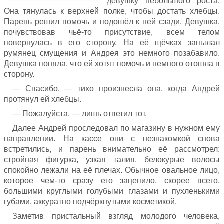
девушку небольшого роста.
Она тянулась к верхней полке, чтобы достать хлебцы.
Парень решил помочь и подошёл к ней сзади. Девушка,
почувствовав чьё-то присутствие, всем телом
повернулась в его сторону. На её щёчках запылал
румянец смущения и Андрея это немного позабавило.
Девушка поняла, что ей хотят помочь и немного отошла в
сторону.
— Спасибо, — тихо произнесла она, когда Андрей
протянул ей хлебцы.
— Пожалуйста, — лишь ответил тот.
Далее Андрей проследовал по магазину в нужном ему
направлении. На кассе они с незнакомкой снова
встретились, и парень внимательно её рассмотрел:
стройная фигурка, узкая талия, белокурые волосы
спокойно лежали на её плечах. Обычное овальное лицо,
которое чем-то сразу его зацепило, скорее всего,
большими круглыми голубыми глазами и пухленькими
губами, аккуратно подчёркнутыми косметикой.
Заметив пристальный взгляд молодого человека,