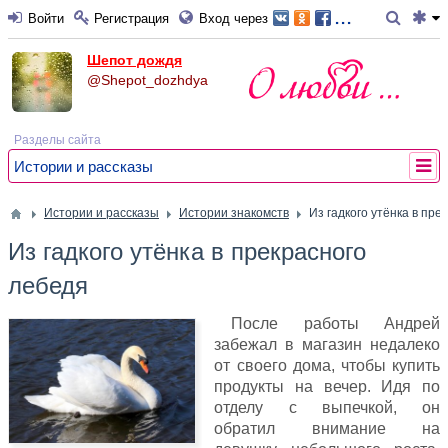
...
Войти
Регистрация
Вход через
Шепот дождя
@Shepot_dozhdya
Разделы сайта
Истории и рассказы
Истории и рассказы
Истории знакомств
Из гадкого утёнка в пре
Из гадкого утёнка в прекрасного
лебедя
После работы Андрей
забежал в магазин недалеко
от своего дома, чтобы купить
продукты на вечер. Идя по
отделу с выпечкой, он
обратил внимание на