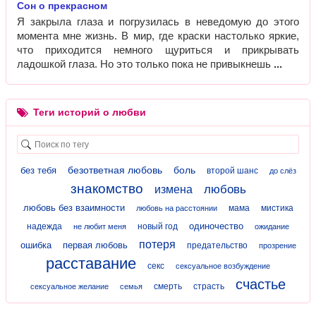
Сон о прекрасном
Я закрыла глаза и погрузилась в неведомую до этого
момента мне жизнь. В мир, где краски настолько яркие,
что приходится немного щуриться и прикрывать
ладошкой глаза. Но это только пока не привыкнешь
Теги историй о любви
безответная любовь
боль
без тебя
второй шанс
до слёз
знакомство
любовь
измена
любовь без взаимности
мама
мистика
любовь на расстоянии
одиночество
надежда
новый год
не любит меня
ожидание
потеря
ошибка
первая любовь
предательство
прозрение
расставание
секс
сексуальное возбуждение
счастье
смерть
страсть
сексуальное желание
семья