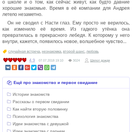
о школе и о том, как сейчас живут, как будто давние
хорошие знакомые. Время в её компании для Андрея
летело незаметно.
Он не сводил с Насти глаз. Ему просто не верилось,
как изменило её время. Из гадкого утёнка она
превратилась в прекрасного лебедя. К которому у него
внутри, кажется, появилось новое, волшебное чувство...
случайная встреча
,
незнакомка
,
второй шанс
,
любовь
4.9
07.07.2018
19:10
3024
Шепот дождя
Ещё про знакомство и первое свидание
Истории знакомств
Рассказы о первом свидании
Как найти вторую половинку
Психология знакомства
Идеи знакомства с девушкой
Идеи знакомства с парнем