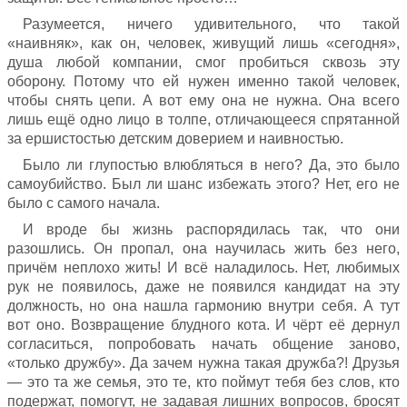
Разумеется, ничего удивительного, что такой
«наивняк», как он, человек, живущий лишь «сегодня»,
душа любой компании, смог пробиться сквозь эту
оборону. Потому что ей нужен именно такой человек,
чтобы снять цепи. А вот ему она не нужна. Она всего
лишь ещё одно лицо в толпе, отличающееся спрятанной
за ершистостью детским доверием и наивностью.
Было ли глупостью влюбляться в него? Да, это было
самоубийство. Был ли шанс избежать этого? Нет, его не
было с самого начала.
И вроде бы жизнь распорядилась так, что они
разошлись. Он пропал, она научилась жить без него,
причём неплохо жить! И всё наладилось. Нет, любимых
рук не появилось, даже не появился кандидат на эту
должность, но она нашла гармонию внутри себя. А тут
вот оно. Возвращение блудного кота. И чёрт её дернул
согласиться, попробовать начать общение заново,
«только дружбу». Да зачем нужна такая дружба?! Друзья
— это та же семья, это те, кто поймут тебя без слов, кто
подержат, помогут, не задавая лишних вопросов, бросят