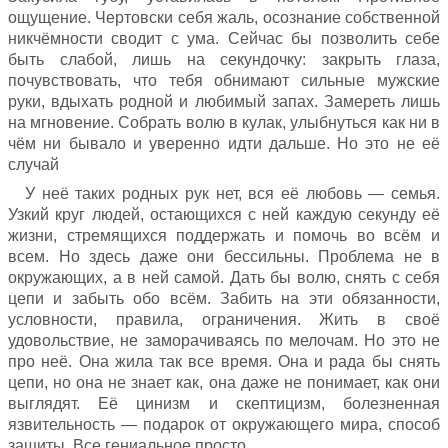
ощущение. Чертовски себя жаль, осознание собственной
никчёмности сводит с ума. Сейчас бы позволить себе
быть слабой, лишь на секундочку: закрыть глаза,
почувствовать, что тебя обнимают сильные мужские
руки, вдыхать родной и любимый запах. Замереть лишь
на мгновение. Собрать волю в кулак, улыбнуться как ни в
чём ни бывало и уверенно идти дальше. Но это не её
случай
У неё таких родных рук нет, вся её любовь — семья.
Узкий круг людей, остающихся с ней каждую секунду её
жизни, стремящихся поддержать и помочь во всём и
всем. Но здесь даже они бессильны. Проблема не в
окружающих, а в ней самой. Дать бы волю, снять с себя
цепи и забыть обо всём. Забить на эти обязанности,
условности, правила, ограничения. Жить в своё
удовольствие, не заморачиваясь по мелочам. Но это не
про неё. Она жила так все время. Она и рада бы снять
цепи, но она не знает как, она даже не понимает, как они
выглядят. Её цинизм и скептицизм, болезненная
язвительность — подарок от окружающего мира, способ
защиты. Все гениальное просто…