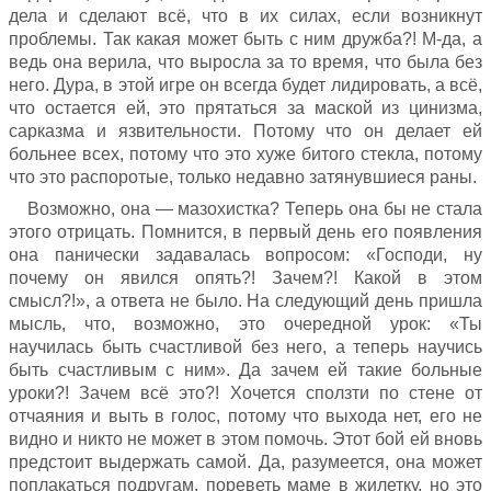
дела и сделают всё, что в их силах, если возникнут
проблемы. Так какая может быть с ним дружба?! М-да, а
ведь она верила, что выросла за то время, что была без
него. Дура, в этой игре он всегда будет лидировать, а всё,
что остается ей, это прятаться за маской из цинизма,
сарказма и язвительности. Потому что он делает ей
больнее всех, потому что это хуже битого стекла, потому
что это распоротые, только недавно затянувшиеся раны.
Возможно, она — мазохистка? Теперь она бы не стала
этого отрицать. Помнится, в первый день его появления
она панически задавалась вопросом: «Господи, ну
почему он явился опять?! Зачем?! Какой в этом
смысл?!», а ответа не было. На следующий день пришла
мысль, что, возможно, это очередной урок: «Ты
научилась быть счастливой без него, а теперь научись
быть счастливым с ним». Да зачем ей такие больные
уроки?! Зачем всё это?! Хочется сползти по стене от
отчаяния и выть в голос, потому что выхода нет, его не
видно и никто не может в этом помочь. Этот бой ей вновь
предстоит выдержать самой. Да, разумеется, она может
поплакаться подругам, пореветь маме в жилетку, но это