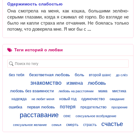
Одержимость слабостью
Она смотрела на меня, как кошка, большими зелёно-
серыми глазами, когда я сжимал её горло. Во взгляде не
было ни капли страха или отчаяния. Не боялась только
потому, что доверяла мне. Я мог бы с
Теги историй о любви
безответная любовь
боль
без тебя
второй шанс
до слёз
знакомство
любовь
измена
любовь без взаимности
мама
мистика
любовь на расстоянии
одиночество
надежда
новый год
не любит меня
ожидание
потеря
ошибка
первая любовь
предательство
прозрение
расставание
секс
сексуальное возбуждение
счастье
смерть
страсть
сексуальное желание
семья