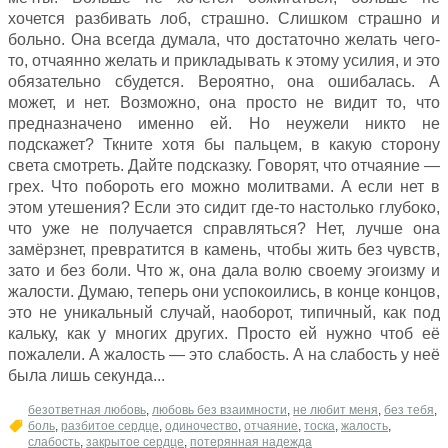
хочется разбивать лоб, страшно. Слишком страшно и
больно. Она всегда думала, что достаточно желать чего-
то, отчаянно желать и прикладывать к этому усилия, и это
обязательно сбудется. Вероятно, она ошибалась. А
может, и нет. Возможно, она просто не видит то, что
предназначено именно ей. Но неужели никто не
подскажет? Ткните хотя бы пальцем, в какую сторону
света смотреть. Дайте подсказку. Говорят, что отчаяние —
грех. Что побороть его можно молитвами. А если нет в
этом утешения? Если это сидит где-то настолько глубоко,
что уже не получается справляться? Нет, лучше она
замёрзнет, превратится в камень, чтобы жить без чувств,
зато и без боли. Что ж, она дала волю своему эгоизму и
жалости. Думаю, теперь они успокоились, в конце концов,
это не уникальный случай, наоборот, типичный, как под
кальку, как у многих других. Просто ей нужно чтоб её
пожалели. А жалость — это слабость. А на слабость у неё
была лишь секунда...
безответная любовь
,
любовь без взаимности
,
не любит меня
,
без тебя
,
боль
,
разбитое сердце
,
одиночество
,
отчаяние
,
тоска
,
жалость
,
слабость
,
закрытое сердце
,
потерянная надежда