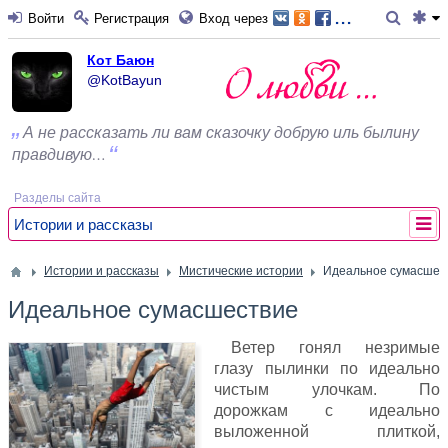
...
Войти
Регистрация
Вход через
Кот Баюн
@KotBayun
А не рассказать ли вам сказочку добрую иль былину
правдивую…
Разделы сайта
Истории и рассказы
Истории и рассказы
Мистические истории
Идеальное сумасшес
Идеальное сумасшествие
Ветер гонял незримые
глазу пылинки по идеально
чистым улочкам. По
дорожкам с идеально
выложенной плиткой,