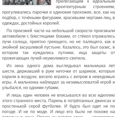
прилегающим к идеальным
архитектурным строениям,
прогуливались парочки и одинокие прохожие, все, как на
подбор, с точёными фигурами, красивыми чертами лиц, в
одеждах, достойных королей.
По проезжей части на небольшой скорости проезжали
автомобили с блестящими боками, от стёкол отражались
лучи солнца, приятно греющего, но не палящего, как в
знойной засушливой пустыне. Казалось, это был оазис, в
котором так нуждались путники, ища защиты от
прожигающих лучей неумолимого светила.
Из окна одного дома выглядывал мальчишка лет
шести, державший в руке ниточки от шариков, которые
парили в воздухе, весело играясь с ветром в неведомые
игры. А мальчонка наблюдал за незамысловатой игрой и
улыбался, но одними губами.
И лишь один человек не вписывался во всю идиллию
этого странного места. Парень в потрёпанных джинсах и
простенькой серой футболке. И будто был одет не по
погоде. И не по моде. И лицо его было не похоже на