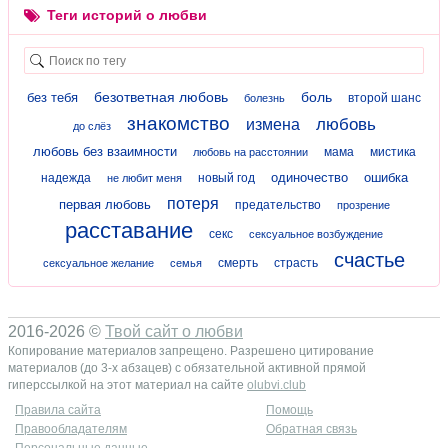
Теги историй о любви
безответная любовь
боль
без тебя
второй шанс
болезнь
знакомство
любовь
измена
до слёз
любовь без взаимности
мама
мистика
любовь на расстоянии
одиночество
ошибка
надежда
новый год
не любит меня
потеря
первая любовь
предательство
прозрение
расставание
секс
сексуальное возбуждение
счастье
смерть
страсть
сексуальное желание
семья
2016-2026 ©
Твой сайт о любви
Копирование материалов запрещено. Разрешено цитирование
материалов (до 3-х абзацев) с обязательной активной прямой
гиперссылкой на этот материал на сайте
olubvi.club
Правила сайта
Помощь
Правообладателям
Обратная связь