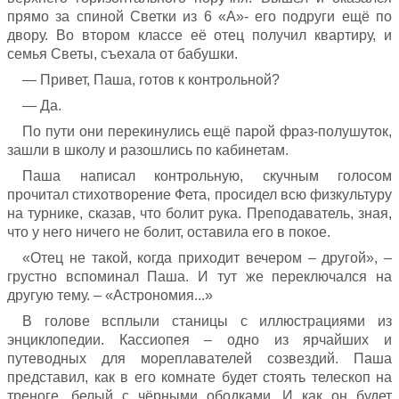
прямо за спиной Светки из 6 «А»- его подруги ещё по
двору. Во втором классе её отец получил квартиру, и
семья Светы, съехала от бабушки.
— Привет, Паша, готов к контрольной?
— Да.
По пути они перекинулись ещё парой фраз-полушуток,
зашли в школу и разошлись по кабинетам.
Паша написал контрольную, скучным голосом
прочитал стихотворение Фета, просидел всю физкультуру
на турнике, сказав, что болит рука. Преподаватель, зная,
что у него ничего не болит, оставила его в покое.
«Отец не такой, когда приходит вечером – другой», –
грустно вспоминал Паша. И тут же переключался на
другую тему. – «Астрономия...»
В голове всплыли станицы с иллюстрациями из
энциклопедии. Кассиопея – одно из ярчайших и
путеводных для мореплавателей созвездий. Паша
представил, как в его комнате будет стоять телескоп на
треноге, белый с чёрными ободками. И как он будет