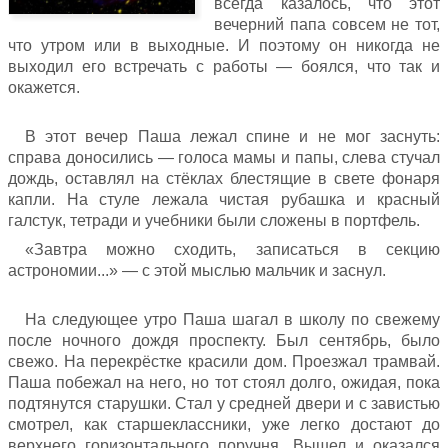
всегда казалось, что этот
вечерний папа совсем не тот,
что утром или в выходные. И поэтому он никогда не
выходил его встречать с работы — боялся, что так и
окажется.
В этот вечер Паша лежал спине и не мог заснуть:
справа доносились — голоса мамы и папы, слева стучал
дождь, оставлял на стёклах блестящие в свете фонаря
капли. На стуле лежала чистая рубашка и красный
галстук, тетради и учебники были сложены в портфель.
«Завтра можно сходить, записаться в секцию
астрономии...» — с этой мыслью мальчик и заснул.
На следующее утро Паша шагал в школу по свежему
после ночного дождя проспекту. Был сентябрь, было
свежо. На перекрёстке красили дом. Проезжал трамвай.
Паша побежал на него, но тот стоял долго, ожидая, пока
подтянутся старушки. Стал у средней двери и с завистью
смотрел, как старшеклассники, уже легко достают до
верхнего горизонтального поручня. Вышел и оказался