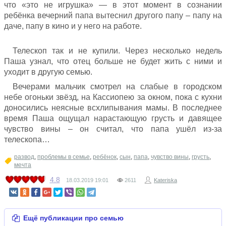
что «это не игрушка» — в этот момент в сознании
ребёнка вечерний папа вытеснил другого папу – папу на
даче, папу в кино и у него на работе.
Телескоп так и не купили. Через несколько недель
Паша узнал, что отец больше не будет жить с ними и
уходит в другую семью.
Вечерами мальчик смотрел на слабые в городском
небе огоньки звёзд, на Кассиопею за окном, пока с кухни
доносились неясные всхлипывания мамы. В последнее
время Паша ощущал нарастающую грусть и давящее
чувство вины – он считал, что папа ушёл из-за
телескопа…
развод
,
проблемы в семье
,
ребёнок
,
сын
,
папа
,
чувство вины
,
грусть
,
мечта
4.8
18.03.2019
19:01
2611
Kateriska
Ещё публикации про семью