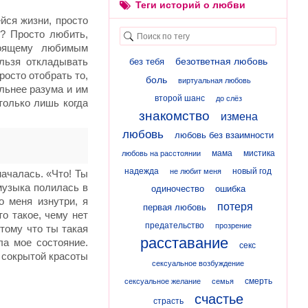
Теги историй о любви
йся жизни, просто
? Просто любить,
тоящему любимым
льзя откладывать
безответная любовь
без тебя
росто отобрать то,
боль
виртуальная любовь
ильнее разума и им
второй шанс
до слёз
только лишь когда
знакомство
измена
любовь
любовь без взаимности
мама
мистика
любовь на расстоянии
надежда
новый год
не любит меня
началась. «Что! Ты
музыка полилась в
одиночество
ошибка
о меня изнутри, я
потеря
первая любовь
о такое, чему нет
предательство
прозрение
отому что ты такая
расставание
ла мое состояние.
секс
 сокрытой красоты
сексуальное возбуждение
смерть
сексуальное желание
семья
счастье
страсть