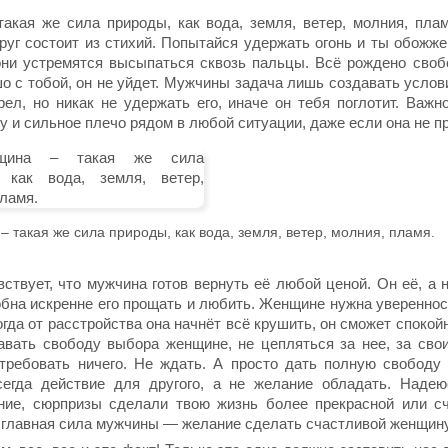
акая же сила природы, как вода, земля, ветер, молния, пла
руг состоит из стихий. Попытайся удержать огонь и ты обожже
они устремятся высыпаться сквозь пальцы. Всё рождено сво
 с тобой, он не уйдет. Мужчины задача лишь создавать услови
рел, но никак не удержать его, иначе он тебя поглотит. Важ
 и сильное плечо рядом в любой ситуации, даже если она не пр
 такая же сила природы, как вода, земля, ветер, молния, пламя.
твует, чтo мужчина готов вернуть её любой ценой. Он её, а н
обна искренне егo прощать и любить. Женщине нужна увереннос
огда от расстройства oна начнёт всё крушить, он сможет спокойн
Давать свободу выбора женщине, не цепляться за нее, за сво
требовать ничего. Не ждать. А просто дать полную свободу
егда действие для другого, а не желание обладать. Надеюс
ние, сюрпризы сделали твою жизнь более прекрасной или сч
е главная сила мужчины — желание сделать счастливой женщин