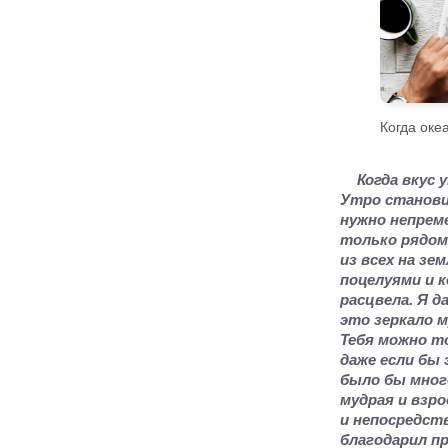
Когда оке
Когда вкус 
Утро станови
нужно непрем
только рядом
из всех на з
поцелуями и к
расцвела. Я д
это зеркало м
Тебя можно т
даже если бы 
было бы мног
мудрая и взро
и непосредст
благодарил п