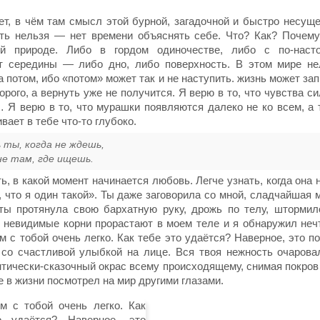
ет, в чём там смысл этой бурной, загадочной и быстро несуще
ть нельзя — нет времени объяснять себе. Что? Как? Почему
ей природе. Либо в гордом одиночестве, либо с по-нас
т середины — либо дно, либо поверхность. В этом мире не
 потом, ибо «потом» может так и не наступить. жизнь может зап
орого, а вернуть уже не получится. Я верю в то, что чувства с
 Я верю в то, что мурашки появляются далеко не ко всем, а 
вает в тебе что-то глубоко.
ты, когда не ждешь,
е там, где ищешь.
ь, в какой момент начинается любовь. Легче узнать, когда она 
 что я один такой». Ты даже заговорила со мной, сладчайшая 
 ты протянула свою бархатную руку, дрожь по телу, штормил
 невидимые корни прорастают в моем теле и я обнаружил нечт
м с тобой очень легко. Как тебе это удаётся? Наверное, это п
 со счастливой улыбкой на лице. Вся твоя нежность очарова
тически-сказочный окрас всему происходящему, снимая покров
е в жизни посмотрел на мир другими глазами.