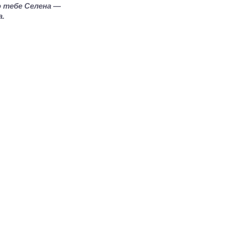
о тебе Селена —
а.