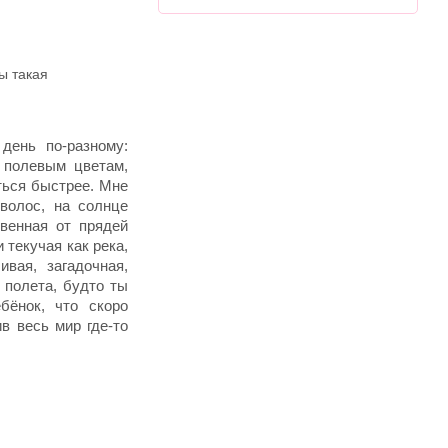
ы такая
день по-разному:
о полевым цветам,
ться быстрее. Мне
волос, на солнце
венная от прядей
 текучая как река,
вая, загадочная,
 полета, будто ты
бёнок, что скоро
ив весь мир где-то