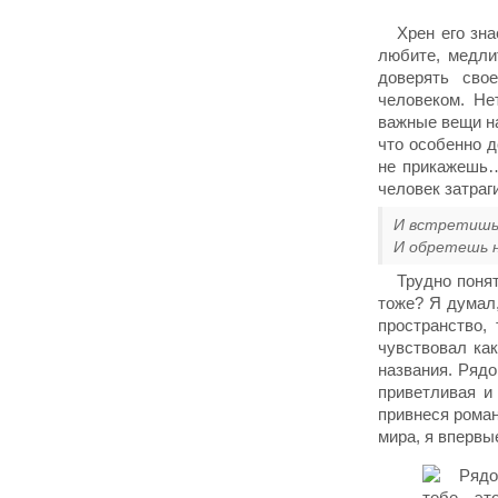
Хрен его зна
любите, медли
доверять сво
человеком. Не
важные вещи на
что особенно д
не прикажешь…
человек затраги
И встретишь 
И обретешь н
Трудно понят
тоже? Я думал,
пространство,
чувствовал как
названия. Рядо
приветливая и
привнеся роман
мира, я впервы