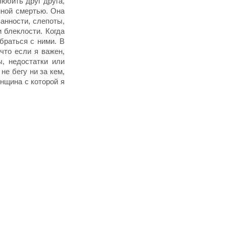
любить друг друга,
нной смертью. Она
занности, слепоты,
и блеклости. Когда
браться с ними. В
что если я важен,
, недостатки или
не бегу ни за кем,
енщина с которой я