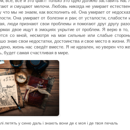
, все, все и это факт! Только это одно должно заставить нас 
угают и смущают мелочи. Любовь никогда не умирает естестве
у что мы не знаем, как восполнить её. Она умирает от недоска
ости. Она умирает от болезни и ран; от усталости, слабости 
ая, люди признают свои проблемы и помогают друг другу разо
рмах двое ищут в эмоциях укрытие от проблем. Я верю в то, 
ется со мной, несмотря на мои сильные или слабые стороны
шо знаю свои недостатки, достоинства и свое место в жизни. Я 
дено, жизнь нас сведёт вместе. Я не идеален, но уверен что ж
ь, будет самая счастливая в мире.
і летять у синю даль i знають вони де є моя і де твоя печаль