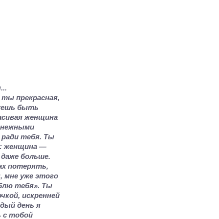
..
 ты прекрасная,
ожешь быть
расивая женщина
, нежными
 ради тебя. Ты
о: женщина —
 даже больше.
ах потерять,
, мне уже этого
блю тебя». Ты
чкой, искренней
дый день я
 с тобой