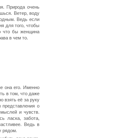
мя. Природа очень
шься. Ветер, воду
бодным. Ведь если
я для того, чтобы
но что бы женщина
ава в чем то.
е она его. Именно
ть в том, что даже
о взять её за руку
и представления о
 мыслей и чувств.
ь ласка, забота,
астливее. Ведь в
у рядом.