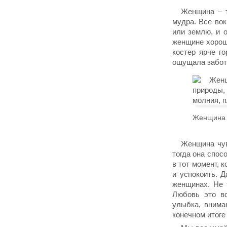
Женщина – т
мудра. Все вок
или землю, и 
женщине хорошо
костер ярче го
ощущала заботу
Женщина –
Женщина чувс
тогда она спос
в тoт момент, к
и успокоить. 
женщинах. Не 
Любовь это вс
улыбка, внима
конечном итог