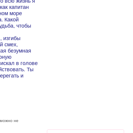
о всю жизнь я
 как капитан
ном море
. Какой
удьба, чтобы
, изгибы
й смех,
кая безумная
ерную
искал в голове
йствовать. Ты
берегать и
зможно не