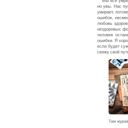
Мы все умрём
но увы. Нас п
умирает, потом
ошибок, несмел
любовь здоров
нездоровых фо
человек остан
ошибки. Я хоро
если будет суж
свяжу свой пут
Там журавл