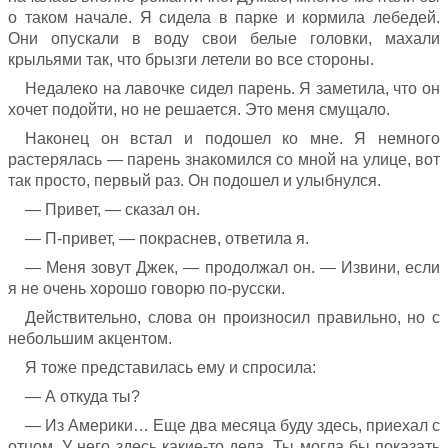
о таком начале. Я сидела в парке и кормила лебедей.
Они опускали в воду свои белые головки, махали
крыльями так, что брызги летели во все стороны.
Недалеко на лавочке сидел парень. Я заметила, что он
хочет подойти, но не решается. Это меня смущало.
Наконец он встал и подошел ко мне. Я немного
растерялась — парень знакомился со мной на улице, вот
так просто, первый раз. Он подошел и улыбнулся.
— Привет, — сказал он.
— П-привет, — покраснев, ответила я.
— Меня зовут Джек, — продолжал он. — Извини, если
я не очень хорошо говорю по-русски.
Действительно, слова он произносил правильно, но с
небольшим акцентом.
Я тоже представилась ему и спросила:
— А откуда ты?
— Из Америки… Еще два месяца буду здесь, приехал с
отцом. У него здесь какие-то дела. Ты могла бы показать