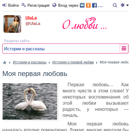
...
Войти
Регистрация
Вход через
UlaLa
@UlaLa
Разделы сайта
Истории и рассказы
Истории и рассказы
Истории о первой любви
Моя первая любов
Моя первая любовь
Первая любовь… Как
много чувств в этом слове! У
некоторых воспоминания об
этой любви вызывают
радость, у некоторых —
печаль.
Моя первая любовь
началась вполне романтично. Думаю, многие мечтали бы