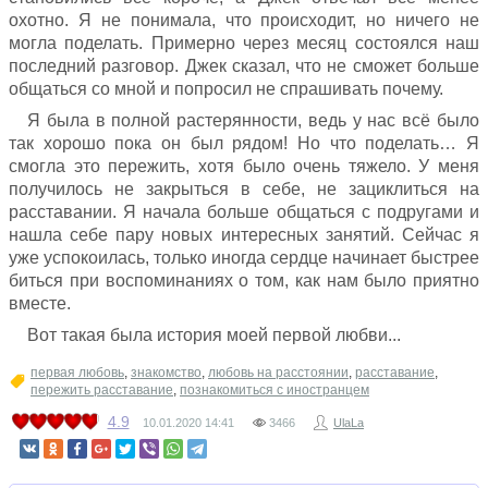
охотно. Я не понимала, что происходит, но ничего не
могла поделать. Примерно через месяц состоялся наш
последний разговор. Джек сказал, что не сможет больше
общаться со мной и попросил не спрашивать почему.
Я была в полной растерянности, ведь у нас всё было
так хорошо пока он был рядом! Но что поделать… Я
смогла это пережить, хотя было очень тяжело. У меня
получилось не закрыться в себе, не зациклиться на
расставании. Я начала больше общаться с подругами и
нашла себе пару новых интересных занятий. Сейчас я
уже успокоилась, только иногда сердце начинает быстрее
биться при воспоминаниях о том, как нам было приятно
вместе.
Вот такая была история моей первой любви...
первая любовь
,
знакомство
,
любовь на расстоянии
,
расставание
,
пережить расставание
,
познакомиться с иностранцем
4.9
10.01.2020
14:41
3466
UlaLa