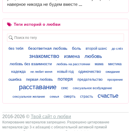
наверное никогда не будем вместе
Теги историй о любви
безответная любовь
боль
без тебя
второй шанс
до слёз
знакомство
любовь
измена
любовь без взаимности
мама
мистика
любовь на расстоянии
одиночество
надежда
новый год
не любит меня
ожидание
потеря
ошибка
первая любовь
предательство
прозрение
расставание
секс
сексуальное возбуждение
счастье
смерть
страсть
сексуальное желание
семья
2016-2026 ©
Твой сайт о любви
Копирование материалов запрещено. Разрешено цитирование
материалов (до 3-х абзацев) с обязательной активной прямой