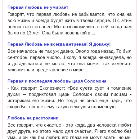
Первая любовь не умирает
Говорят, что первая любовь не забывается, что она на
всю жизнь и всегда будет жить в твоём сердце. Я с этим
полностью согласен. Мы познакомились с ней, когда нам
было по 13 лет. Она была новенькой в
Первая Любовь не всегда ветреная! Я докажу!
Все началось не так уж давно. Около года назад. То был
сентябрь, первое число. Школу я всегда ненавидела, но
и догадываться не могла, что она может так изменить
мою жизнь и представление о мире
Первая и последняя любовь царя Соломона
- Как говорит Екклезиаст: «Все суета сует и томление
духа» – продиктовал царь Соломон своим писцам -
историкам его жизни. Но тогда не знал еще царь, что
скоро Бог пошлет ему такую нежную и пламенную
Любовь на расстоянии
Все говорят, что счастье - это когда два человека любят
друг друга, но этого мало для счастья. Я его люблю без
ума, и он как бы любит, его глаза не могут врать, но мы