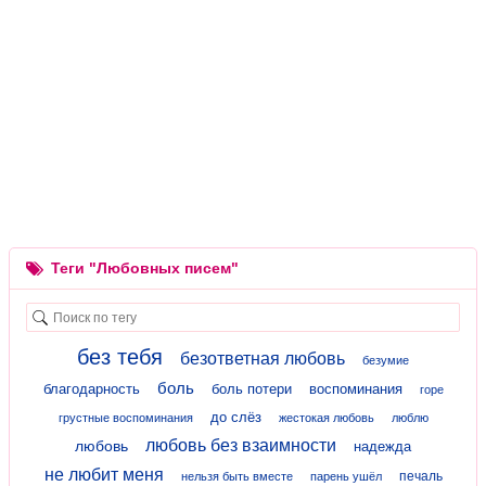
Теги "Любовных писем"
без тебя
безответная любовь
безумие
боль
благодарность
боль потери
воспоминания
горе
до слёз
грустные воспоминания
жестокая любовь
люблю
любовь без взаимности
любовь
надежда
не любит меня
печаль
нельзя быть вместе
парень ушёл