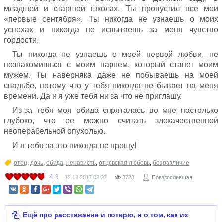
младшей и старшей школах. Ты пропустил все мои
«первые сентября». Ты никогда не узнаешь о моих
успехах и никогда не испытаешь за меня чувство
гордости.
Ты никогда не узнаешь о моей первой любви, не
познакомишься с моим парнем, который станет моим
мужем. Ты наверняка даже не побываешь на моей
свадьбе, потому что у тебя никогда не бывает на меня
времени. Да и я уже тебя ни за что не приглашу.
Из-за тебя моя обида спряталась во мне настолько
глубоко, что ее можно считать злокачественной
неоперабельной опухолью.
И я тебя за это никогда не прощу!
отец
,
дочь
,
обида
,
ненависть
,
отцовская любовь
,
безразличие
4.9
12.12.2017
02:27
3723
Повзрослевшая
Ещё про расставание и потерю, и о том, как их