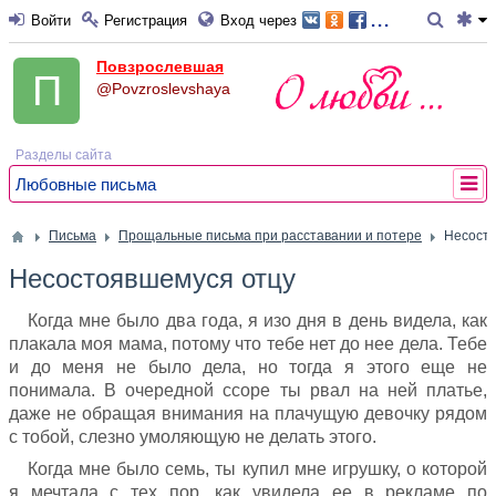
...
Войти
Регистрация
Вход через
Повзрослевшая
@Povzroslevshaya
Разделы сайта
Любовные письма
Письма
Прощальные письма при расставании и потере
Несосто
Несостоявшемуся отцу
Когда мне было два года, я изо дня в день видела, как
плакала моя мама, потому что тебе нет до нее дела. Тебе
и до меня не было дела, но тогда я этого еще не
понимала. В очередной ссоре ты рвал на ней платье,
даже не обращая внимания на плачущую девочку рядом
с тобой, слезно умоляющую не делать этого.
Когда мне было семь, ты купил мне игрушку, о которой
я мечтала с тех пор, как увидела ее в рекламе по