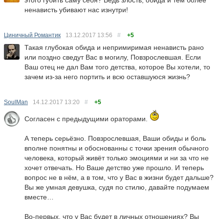
этого губить саму себя? Ведь злость, обида и тем более
ненависть убивают нас изнутри!
Циничный Романтик
13.12.2017
13:56
#
+5
Такая глубокая обида и непримиримая ненависть рано
или поздно сведут Вас в могилу, Повзрослевшая. Если
Ваш отец не дал Вам того детства, которое Вы хотели, то
зачем из-за него портить и всю оставшуюся жизнь?
SoulMan
14.12.2017
13:20
#
+5
Согласен с предыдущими ораторами.
А теперь серьёзно. Повзрослевшая, Ваши обиды и боль
вполне понятны и обоснованны с точки зрения обычного
человека, который живёт только эмоциями и ни за что не
хочет отвечать. Но Ваше детство уже прошло. И теперь
вопрос не в нём, а в том, что у Вас в жизни будет дальше?
Вы же умная девушка, судя по стилю, давайте подумаем
вместе…
Во-первых, что у Вас будет в личных отношениях? Вы