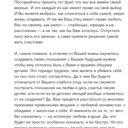
Постарайтесь принять тот факт, что мы все живём своей
жизнью. И что каждый из нас имеет право на свой выбор.
И Вы можете выбрать, как относиться к себе самой, какую
жизнь создавать. И так же Ваш отец имеет право любить
Вас по-своему, как умеет — слабенько, изредка и на
расстоянии — а не так, как бы Вам хотелось. Отпустите
папу жить его жизнью, а сами примите решение самой
жить счастливо.
И, самое главное, в отличие от Вашей мамы научитесь
создавать такие отношения с Вашим будущим мужем,
чтобы ему хотелось быть с Вами и вашими общими
детьми. Это гораздо труднее, чем жалеть и убивать себя,
но оно того стоит, согласитесь. Да и чем Вы будете
отличаться от Вашего слабого отца, если не сможете
построить отношения на любви и дать счастье своим
детям, или если из-за детских эмоций вообще откажетесь
от их создания? Да, Вам придётся расстаться со многими
прежними привычными вещами: с любимой ненавистью, с
обидами, с жалостью к себе. И заменить их на то, от чего
Вы отказались — на истинную любовь в душе. Да, это
будет не просто, особенно поначалу, и не быстро. Но это
вполне возможно, миллионы людей прошли этот путь