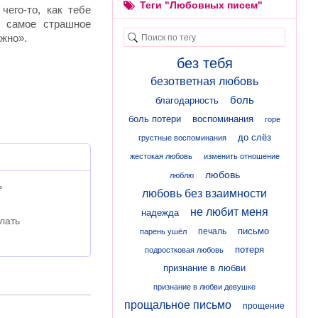
Теги "Любовных писем"
его-то, как тебе
 самое страшное
ужно».
без тебя
безответная любовь
боль
благодарность
боль потери
воспоминания
горе
до слёз
грустные воспоминания
жестокая любовь
изменить отношение
любовь
люблю
ь
любовь без взаимности
не любит меня
надежда
лать
письмо
печаль
парень ушёл
потеря
подростковая любовь
признание в любви
признание в любви девушке
прощальное письмо
прощение