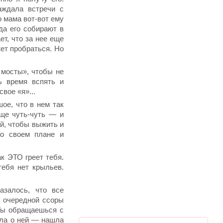
аждала встречи с
о мама вот-вот ему
гда его собирают в
ет, что за нее еще
жет пробраться. Но
 мосты», чтобы не
ь время вспять и
вое «я»...
ое, что в нем так
еще чуть-чуть — и
ой, чтобы выжить и
 о своем плане и
ак ЭТО греет тебя.
тебя нет крыльев.
азалось, что все
я очередной ссоры
Ты обращаешься с
ыла о ней — нашла