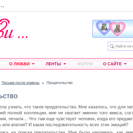
...
О ЛЮБВИ
ЛЕНТЫ
ФОРУМ
О САЙТЕ
Письма после измены
Предательство
ьство
ела узнать, что такое предательство. Мне казалось, что для з
ей полной коллекции, мне не хватает именно того микса, сост
ния, печали… Что там еще чувствует человек, когда его предаю
ь или апатия? И какая последовательность всех этих эмоций?
лась на поиски предательства. Мне было наплевать, как име