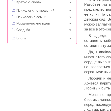
Кратко о любви
Разобьет ли 
---
предательством
Психология отношений
ее купит. Та с
Психология семьи
детский сад. В
Романтические идеи
нужно заплатит
за все в этой ж
Свадьба
В надежде п
---
Блоги
оставлять себ
оставить эту з
Да, я любил
много этого с
сердце выпрыгн
не взорватьс
сорваться: выйт
Любили и мен
Хочется парить
Любить и быть 
Меня не пр
бессмысленно,
перед последу
людьми, как с