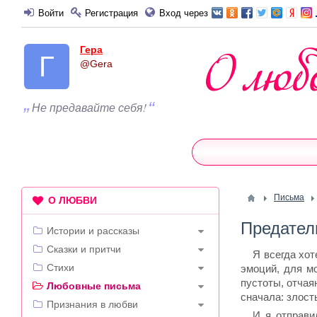
Войти
Регистрация
Вход через
Гера
@Gera
Не предавайте себя!
Письма
О ЛЮБВИ
Предател
Истории и рассказы
Сказки и притчи
Я всегда хот
Стихи
эмоций, для мо
пустоты, отчая
Любовные письма
сначала: злост
Признания в любви
И я отправи