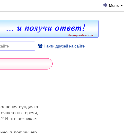
Меню
Найти друзей на сайте
аполнения сундучка
оящего из горечи,
т? И что возникает
нно я получу его.