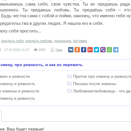
манываешь сама себя, свои чувства. Ты их предаешь ради ч
вышенного. Ты предаешь любовь. Ты предаёшь себя – это
 Будь честна сама с собой и пойми, наконец, что именно тебе н
редательства в других людях. Я нашла его в себе.
могу себя простить...
,
предать себя
,
предать любовь
,
прощение
,
безумие
9
17.02.2018
12:23
6998
Гера
змену, про ревность, и как их пережить
мен и ревности
Притчи про измену и ревност
измену и ревность
Письма после измены
я измены и ревности
Любовник/любовница - что де
измену и ревность
ев. Ваш будет первым!