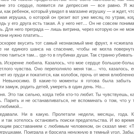
мне это сердце, появится ли депрессия — все равно. Я ж
, как ребенок, который увидел в магазине игрушку — и ждет, чт
амая игрушка, о которой он грезит вот уже месяц по утрам, ко
едь у его друга есть такая. А у него нет… Он не совсем понима
ь. Для него преграда — лишь витрина, через которую он не мо
изни нужно платить...
оскорее вкусить тот самый незнакомый мне фрукт, я «сжигала
е ни единого шанса на спасение, чтобы не могла повернут
атею таиться там… где-то в глубинах души. Так странно убивать с
а. Искренне любила. Казалось, что мое сердце большое-больш
ветлого чувства. Оно переполняло меня так… что, казалось, 
ет из груди и покатится, как колобок, прочь от меня влюбленн
я. Невыносимо. В какие-то моменты я готова была забыть
и замуж, родить детей, умереть в один день. Но...
я. Это так сильно, когда тебя кто-то любит. Ты чувствуешь, к
. Парить и не останавливаться, не вспоминать о том, что у 
любимой...
едавали. Ни в какую. Пролетали недели, месяцы, года. К
 и так хотелось остановить поиски предательства. И во врем
ющим расставанием с любимым человеком, он сказал мне: «
 игрушками. Поиграла и бросила ненужную в темный угол. Заб