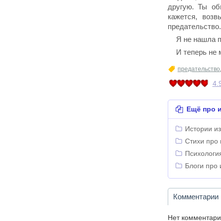
другую. Ты об
кажется, воз
предательство.
Я не нашла п
И теперь не 
предательство
4.
Ещё про и
Истории из
Стихи про 
Психологи
Блоги про 
Комментарии
Нет комментари