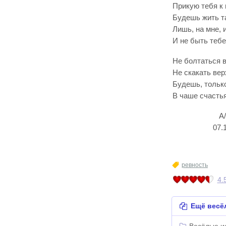
Прикую тебя к 
Будешь жить та
Лишь, на мне, 
И не быть тебе
Не болтаться 
Не скакать вер
Будешь, только
В чаше счастья
А/RO
07.10.20
ревность
4.
Ещё весё