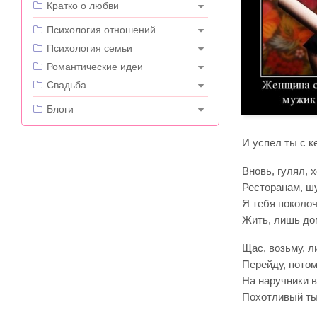
Кратко о любви
---
Психология отношений
Психология семьи
Романтические идеи
Свадьба
---
Блоги
И успел ты с к
Вновь, гулял, 
Ресторанам, ш
Я тебя поколоч
Жить, лишь до
Щас, возьму, л
Перейду, потом
На наручники в
Похотливый ты