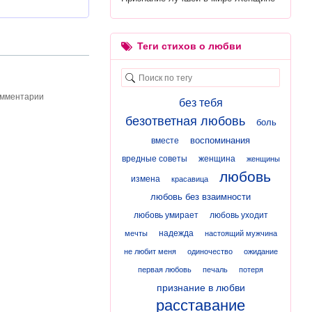
Теги стихов о любви
омментарии
без тебя
безответная любовь
боль
воспоминания
вместе
вредные советы
женщина
женщины
любовь
измена
красавица
любовь без взаимности
любовь умирает
любовь уходит
надежда
мечты
настоящий мужчина
не любит меня
одиночество
ожидание
первая любовь
печаль
потеря
признание в любви
расставание