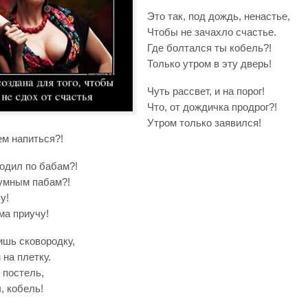
Это так, под дождь, ненастье,
Чтобы не зачахло счастье.
Где болтался ты кобель?!
Только утром в эту дверь!
Чуть рассвет, и на порог!
Что, от дождичка продрог?!
Утром только заявился!
ем напиться?!
ходил по бабам?!
умным пабам?!
у!
ма приучу!
ишь сковородку,
 на плетку.
 постель,
, кобель!