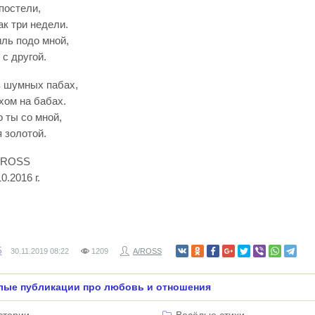
постели,
к три недели.
иль подо мной,
 с другой.
в шумных пабах,
хом на бабах.
 ты со мной,
 золотой.
SS
16 г.
5
30.11.2019
08:22
1209
A/ROSS
лые публикации про любовь и отношения