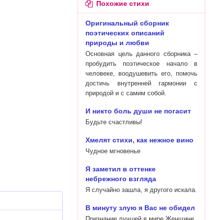
Похожие стихи
Оригинальный сборник
поэтических описаний
природы и любви
Основная цель данного сборника –
пробудить поэтическое начало в
человеке, воодушевить его, помочь
достичь внутренней гармонии с
природой и с самим собой.
И никто боль души не погасит
Будьте счастливы!
Хмелят стихи, как нежное вино
Чудное мгновенье
Я заметил в оттенке
небрежного взгляда
Я случайно зашла, я другого искала.
В минуту злую я Вас не обидел
Признание лучшей в мире Женщине