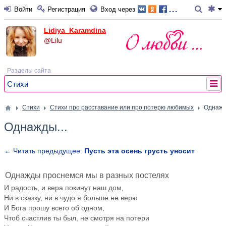
...
Войти
Регистрация
Вход через
Lidiya_Karamdina
@Lilu
Разделы сайта
Стихи
Стихи
Стихи про расставание или про потерю любимых
Однажд
Однажды...
← Читать предыдущее:
Пусть эта осень грусть уносит
Однажды проснемся мы в разных постелях
И радость, и вера покинут наш дом,
Ни в сказку, ни в чудо я больше не верю
И Бога прошу всего об одном,
Чтоб счастлив ты был, не смотря на потери