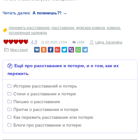
Читать далее:
А помнишь?! →
пережить расставание
,
расставание
,
мужская измена
,
измена
,
потерянная надежда
4.9
11.02.2020
13:04
1656
Lidiya_Karamdina
Мои стихи!
Ещё про расставание и потерю, и о том, как их
пережить
Истории расставаний и потерь
Стихи о расставании и потере
Письмо о расставании
Притчи о расставании и потере
Как пережить расставание или потерю
Блоги про расставание и потерю