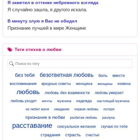
Я заметил в оттенке небрежного взгляда
Я случайно зашла, я другого искала.
В минуту злую я Вас не обидел
Признание лучшей в мире Женщине
Теги стихов о любви
безответная любовь
без тебя
боль
вместе
воспоминания
вредные советы
женщина
измена
женщины
любовь
любовь без взаимности
любовь умирает
любовь уходит
надежда
мечты
мужчина
настоящий мужчина
не любит меня
ожидание
первая любовь
потеря
признание в любви
разбитая любовь
разлука
расставание
сексуальное желание
скучаю по тебе
страсть
страдания
счастье