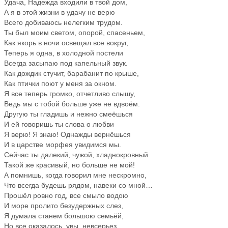
Удача, Надежда входили в твой дом,
А я в этой жизни в удачу не верю
Всего добиваюсь нелегким трудом.
Ты был моим светом, опорой, спасеньем,
Как якорь в ночи освещал все вокруг,
Теперь я одна, в холодной постели
Всегда засыпаю под капельный звук.
Как дождик стучит, барабанит по крыше,
Как птички поют у меня за окном.
Я все теперь громко, отчетливо слышу,
Ведь мы с тобой больше уже не вдвоём.
Другую ты гладишь и нежно смеёшься
И ей говоришь ты слова о любви
Я верю! Я знаю! Однажды вернёшься
И в царстве морфея увидимся мы.
Сейчас ты далекий, чужой, хладнокровный
Такой же красивый, но больше не мой!
А помнишь, когда говорил мне нескромно,
Что всегда будешь рядом, навеки со мной…
Прошёл ровно год, все смыло водою
И море пролито безудержных слез,
Я думала станем большою семьёй,
Но все оказалось, увы, невсерьез....