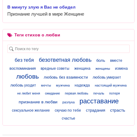
В минуту злую я Вас не обидел
Признание лучшей в мире Женщине
Теги стихов о любви
безответная любовь
без тебя
боль
вместе
воспоминания
вредные советы
женщина
измена
женщины
любовь
любовь без взаимности
любовь умирает
любовь уходит
надежда
мечты
мужчина
настоящий мужчина
не любит меня
ожидание
первая любовь
печаль
потеря
расставание
признание в любви
разлука
страсть
страдания
сексуальное желание
скучаю по тебе
счастье