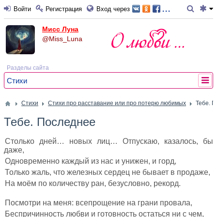
...
Войти
Регистрация
Вход через
Мисс Луна
@Miss_Luna
Разделы сайта
Стихи
Стихи
Стихи про расставание или про потерю любимых
Тебе. 
Тебе. Последнее
Столько дней… новых лиц… Отпускаю, казалось, бы
даже,
Одновременно каждый из нас и унижен, и горд,
Только жаль, что железных сердец не бывает в продаже,
На моём по количеству ран, безусловно, рекорд.
Посмотри на меня: всепрощение на грани провала,
Беспричинность любви и готовность остаться ни с чем,