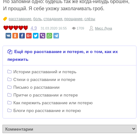
Но запомни одно: будешь так же когда-нибудь брошен,
И прощай. Я себе ухожу заколачивать гроб.
расставание
,
боль
,
страдания
,
прощание
,
слёзы
4.9
31.03.2020
16:55
1709
Мисс Луна
Ещё про расставание и потерю, и о том, как их
пережить
Истории расставаний и потерь
Стихи о расставании и потере
Письмо о расставании
Притчи о расставании и потере
Как пережить расставание или потерю
Блоги про расставание и потерю