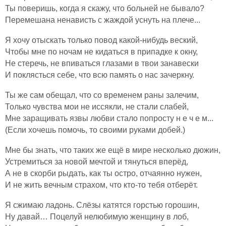
Ты поверишь, когда я скажу, что больней не бывало?
Перемешана ненависть с жаждой уснуть на плече...
Я хочу отыскать только повод какой-нибудь веский,
Чтобы мне по ночам не кидаться в припадке к окну,
Не стеречь, не впиваться глазами в твои занавески
И поклясться себе, что всю память о нас зачеркну.
Ты же сам обещал, что со временем раны залечим,
Только чувства мои не иссякли, не стали слабей,
Мне заращивать язвы любви стало попросту н е ч е м...
(Если хочешь помочь, то своими руками добей.)
Мне бы знать, что таких же ещё в мире несколько дюжин,
Устремиться за новой мечтой и тянуться вперёд,
А не в скорби рыдать, как ты остро, отчаянно нужен,
И не жить вечным страхом, что кто-то тебя отберёт.
Я сжимаю ладонь. Слёзы катятся горстью горошин,
Ну давай… Поцелуй нелюбимую женщину в лоб,