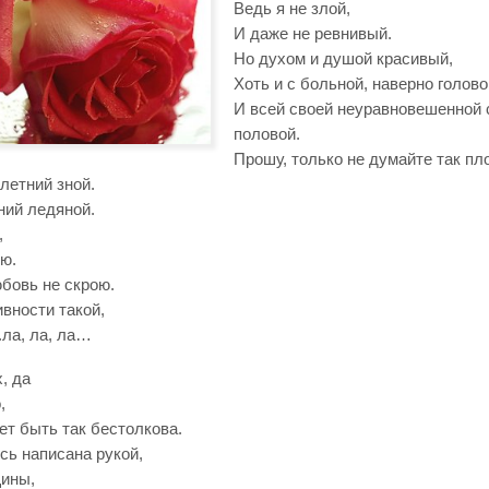
Ведь я не злой,
И даже не ревнивый.
Но духом и душой красивый,
Хоть и c больной, наверно голово
И всей своей неуравновешенной 
половой.
Прошу, только не думайте так пло
летний зной.
ний ледяной.
,
ю.
бовь не скрою.
вности такой,
.ла, ла, ла…
, да
,
ет быть так бестолкова.
есь написана рукой,
ины,