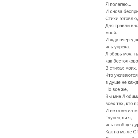
Я полагаю...
И снова беспри
Стихи готовлю,
Для травли вно
моей.
И жду очередн
иль упрека.
Любовь моя, ты
как бестолково
В стихах моих
Что уживаются
в душе не кажд
Но все же,
Вы мне Любима
всех тех, кто 
И не ответил м
Глупец ли я,
иль вообще ду
Как на мыле 