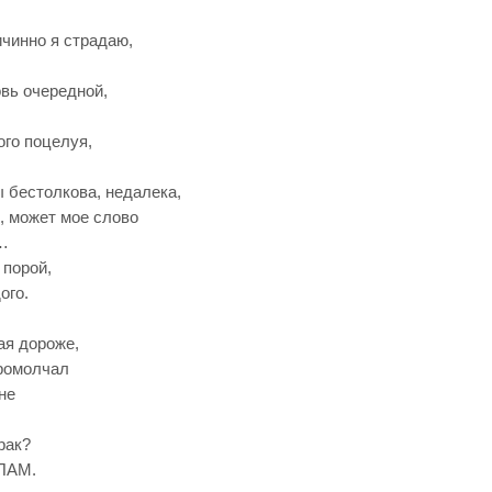
чинно я страдаю,
вь очередной,
ого поцелуя,
 бестолкова, недалека,
, может мое слово
…
 порой,
ого.
я дороже,
промолчал
не
рак?
СПАМ.