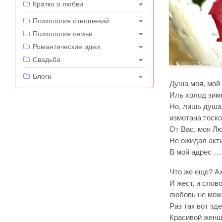
Кратко о любви
---
Психология отношений
Психология семьи
Романтические идеи
Свадьба
---
Блоги
Душа моя, мой 
Иль холод зим
Но, лишь душа
измотана тоско
От Вас, моя Лю
Не ожидал акти
В мой адрес …
Что же еще? Ах
И жест, и слово
любовь не мож
Раз так вот зд
Красивой женщ