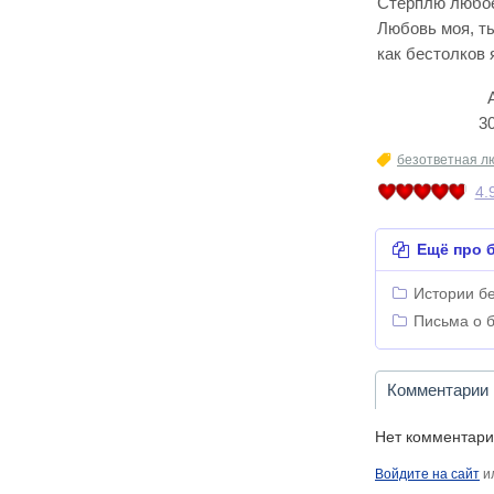
Стерплю любое
Любовь моя, т
как бестолков я
А/RO
30.06.2
безответная л
4.
Ещё про б
Истории б
Письма о 
Комментарии
Нет комментари
Войдите на сайт
и