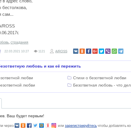
 в адрес слово,
ы бестолкова,
 сам...
SS
017г.
юбовь
,
страдания
9
22.03.2021
10:27
1121
A/ROSS
езответную любовь и как её пережить
езответной любви
Стихи о безответной любви
безответной любви
Безответная любовь - что дел
ев. Ваш будет первым!
ли через
или
зарегистрируйтесь
чтобы добавлять к