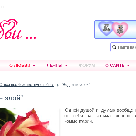
...
О ЛЮБВИ
ЛЕНТЫ
ФОРУМ
О САЙТЕ
Стихи про безответную любовь
"Ведь я не злой"
е злой"
Одной душой и, думаю вообще к
от себя за весьма, исчерпы
комментарий.