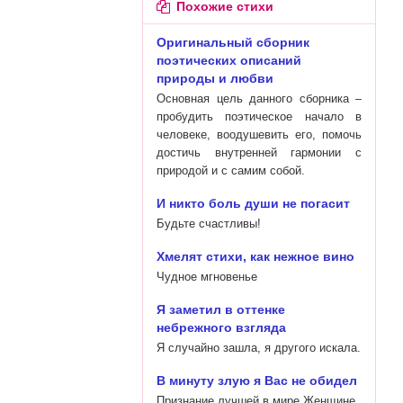
Похожие стихи
Оригинальный сборник
поэтических описаний
природы и любви
Основная цель данного сборника –
пробудить поэтическое начало в
человеке, воодушевить его, помочь
достичь внутренней гармонии с
природой и с самим собой.
И никто боль души не погасит
Будьте счастливы!
Хмелят стихи, как нежное вино
Чудное мгновенье
Я заметил в оттенке
небрежного взгляда
Я случайно зашла, я другого искала.
В минуту злую я Вас не обидел
Признание лучшей в мире Женщине