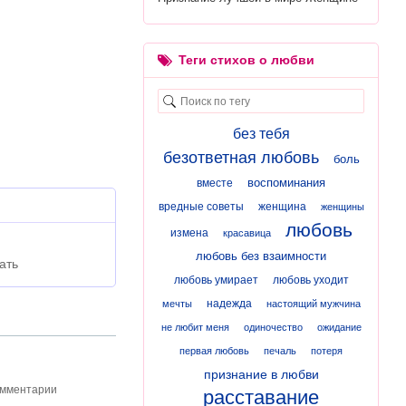
Теги стихов о любви
без тебя
безответная любовь
боль
воспоминания
вместе
вредные советы
женщина
женщины
любовь
измена
красавица
любовь без взаимности
ать
любовь умирает
любовь уходит
надежда
мечты
настоящий мужчина
не любит меня
одиночество
ожидание
первая любовь
печаль
потеря
признание в любви
омментарии
расставание