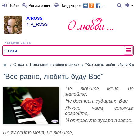
...
Войти
Регистрация
Вход через
A/ROSS
@A_ROSS
Разделы сайта
Стихи
Стихи
Признания в любви в стихах
"Все равно, любить буду Вас"
"Все равно, любить буду Вас"
Не любите меня, не
жалейте,
Не достоин, сударыня Вас.
Лучше чаем горячим
согрейте,
И отправьте гусара в запас.
Не жалейте меня, не любите,