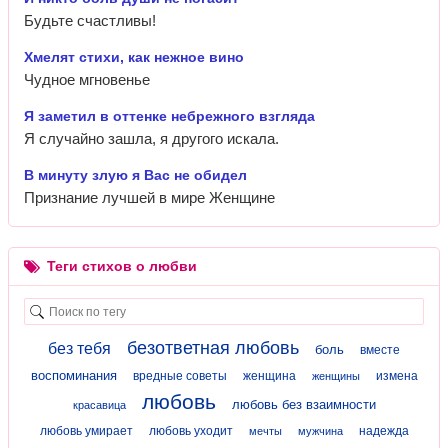
Будьте счастливы!
Хмелят стихи, как нежное вино
Чудное мгновенье
Я заметил в оттенке небрежного взгляда
Я случайно зашла, я другого искала.
В минуту злую я Вас не обидел
Признание лучшей в мире Женщине
Теги стихов о любви
безответная любовь
без тебя
боль
вместе
воспоминания
вредные советы
женщина
измена
женщины
любовь
любовь без взаимности
красавица
любовь умирает
любовь уходит
надежда
мечты
мужчина