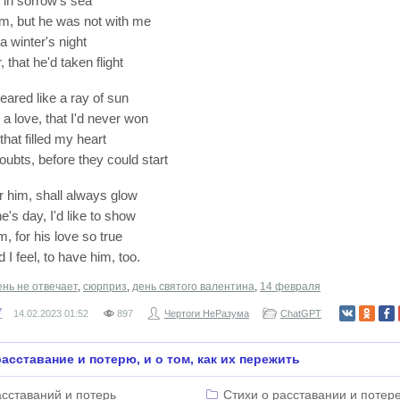
 in sorrow's sea
im, but he was not with me
 a winter's night
, that he'd taken flight
eared like a ray of sun
 love, that I'd never won
that filled my heart
oubts, before they could start
r him, shall always glow
e's day, I'd like to show
, for his love so true
I feel, to have him, too.
нь не отвечает
,
сюрприз
,
день святого валентина
,
14 февраля
7
14.02.2023
01:52
897
Чертоги НеРазума
ChatGPT
асставание и потерю, и о том, как их пережить
сставаний и потерь
Стихи о расставании и потер