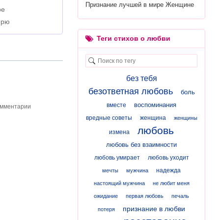
Признание лучшей в мире Женщине
ре
ерю
Теги стихов о любви
без тебя
безответная любовь
боль
воспоминания
вместе
омментарии
вредные советы
женщина
женщины
любовь
измена
любовь без взаимности
любовь умирает
любовь уходит
надежда
мечты
мужчина
настоящий мужчина
не любит меня
ожидание
первая любовь
печаль
признание в любви
потеря