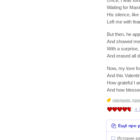
Once, I was lost
Waiting for Max
His silence, like
Left me with fear
But then, he app
And showed me a
With a surprise, 
And erased all d
Now, my love fo
And this Valentin
How grateful I am
And how blessed 
ожидание
,
паре
4.
Ещё про р
Истории ра