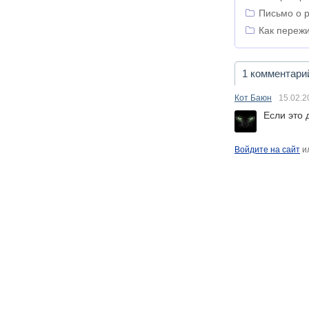
Письмо о 
Как переж
1 комментари
Кот Баюн
15.02.2
Если это 
Войдите на сайт
и