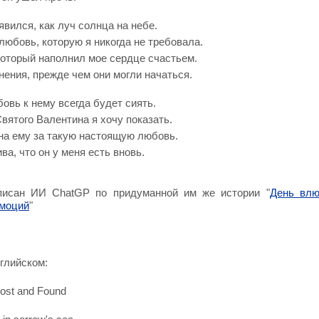
явился, как луч солнца на небе.
любовь, которую я никогда не требовала.
который наполнил мое сердце счастьем.
нения, прежде чем они могли начаться.
овь к нему всегда будет сиять.
Святого Валентина я хочу показать.
рна ему за такую настоящую любовь.
ва, что он у меня есть вновь.
аписан ИИ ChatGP по придуманной им же истории "
День влю
моций
"
глийском:
Lost and Found