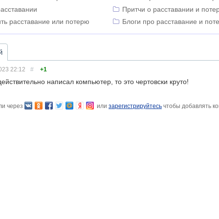
расставании
Притчи о расставании и поте
ить расставание или потерю
Блоги про расставание и пот
й
023
22:12
#
+1
действительно написал компьютер, то это чертовски круто!
ли через
или
зарегистрируйтесь
чтобы добавлять к