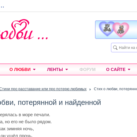
...
О ЛЮБВИ
ЛЕНТЫ
ФОРУМ
О САЙТЕ
Стихи про расставание или про потерю любимых
Стих о любви, потерянн
юбви, потерянной и найденной
ерялась в море печали.
, но его не было рядом.
как зимняя ночь,
 он ушёл прочь.