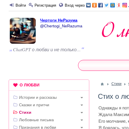
Войти
Регистрация
Вход через
Чертоги НеРазума
@Chertogi_NeRazuma
ChatGPT о любви и не только…
Стихи
О ЛЮБВИ
Стих о л
Истории и рассказы
Сказки и притчи
Однажды я пот
Стихи
Ждала Максима
Любовные письма
Его молчание, 
Признания в любви
Я боялась, что