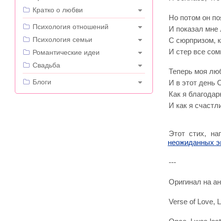
Кратко о любви
Но потом он по
---
Психология отношений
И показал мне 
Психология семьи
С сюрпризом, 
И стер все сом
Романтические идеи
Свадьба
Теперь моя люб
---
Блоги
И в этот день 
Как я благода
И как я счастли
Этот стих, н
неожиданных э
---
Оригинал на ан
Verse of Love, 