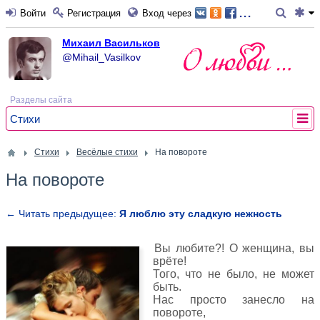
...
Войти
Регистрация
Вход через
Михаил Васильков
@Mihail_Vasilkov
Разделы сайта
Стихи
Стихи
Весёлые стихи
На повороте
На повороте
← Читать предыдущее:
Я люблю эту сладкую нежность
Вы любите?! О женщина, вы
врёте!
Того, что не было, не может
быть.
Нас просто занесло на
повороте,