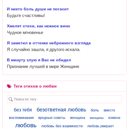
И никто боль души не погасит
Будьте счастливы!
Хмелят стихи, как нежное вино
Чудное мгновенье
Я заметил в оттенке небрежного взгляда
Я случайно зашла, я другого искала.
В минуту злую я Вас не обидел
Признание лучшей в мире Женщине
Теги стихов о любви
безответная любовь
без тебя
боль
вместе
воспоминания
вредные советы
женщина
измена
женщины
любовь
любовь без взаимности
любовь умирает