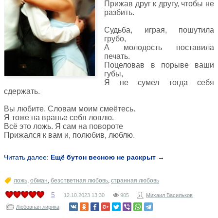
Прижав друг к другу, чтобы не
разбить.
Судьба, играя, пошутила
грубо,
А молодость поставила
печать.
Поцеловав в порыве ваши
губы,
Я не сумел тогда себя
сдержать.
Вы любите. Словам моим смеётесь.
Я тоже на вранье себя ловлю.
Всё это ложь. Я сам на повороте
Прижался к вам и, полюбив, люблю.
Читать далее:
Ещё бутон весною не раскрыт →
ложь
,
обман
,
безответная любовь
,
странная любовь
5
12.10.2023
13:30
905
Михаил Васильков
Любовная лирика