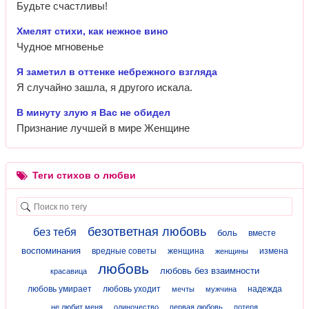
Будьте счастливы!
Хмелят стихи, как нежное вино
Чудное мгновенье
Я заметил в оттенке небрежного взгляда
Я случайно зашла, я другого искала.
В минуту злую я Вас не обидел
Признание лучшей в мире Женщине
Теги стихов о любви
безответная любовь
без тебя
боль
вместе
воспоминания
вредные советы
женщина
измена
женщины
любовь
любовь без взаимности
красавица
любовь умирает
любовь уходит
надежда
мечты
мужчина
не любит меня
одиночество
первая любовь
потеря