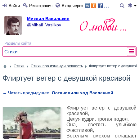
...
Войти
Регистрация
Вход через
Михаил Васильков
@Mihail_Vasilkov
Разделы сайта
Стихи
Стихи
Стихи про измену и ревность
Флиртует ветер с девушкой
Флиртует ветер с девушкой красивой
← Читать предыдущее:
Остановили ход Вселенной
Флиртует ветер с девушкой
красивой,
Целуя кудри, трогая подол.
Она, светясь улыбкою
счастливой,
Весёлым смехом оглашает