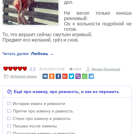
дол.
Не весел только юноша
ревнивый:
Он к вольности подобной не
готов.
То, что вершит сейчас смутьян игривый,
Предмет его желаний, грёз и снов.
Читать далее:
Любовь →
4.9
20.10.2023
12:58
1024
Михаил Васильков
Любовная лирика
Ещё про измену, про ревность, и как их пережить
Истории измен и ревности
Притчи про измену и ревность
Стихи про измену и ревность
Письма после измены
Психология измены и ревности