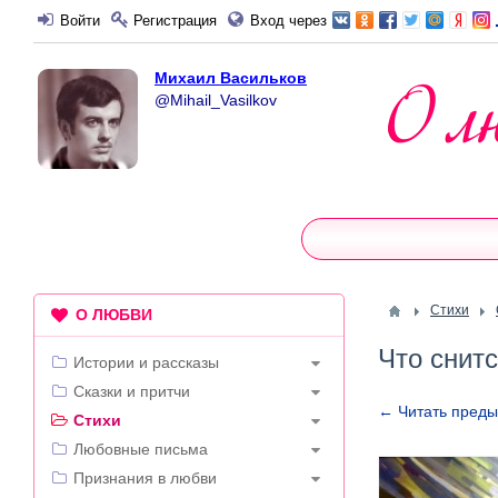
Войти
Регистрация
Вход через
Михаил Васильков
@Mihail_Vasilkov
Стихи
О ЛЮБВИ
Что снитс
Истории и рассказы
Сказки и притчи
← Читать пред
Стихи
Любовные письма
Признания в любви