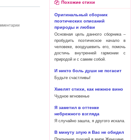
Похожие стихи
Оригинальный сборник
поэтических описаний
омментарии
природы и любви
Основная цель данного сборника –
пробудить поэтическое начало в
человеке, воодушевить его, помочь
достичь внутренней гармонии с
природой и с самим собой.
И никто боль души не погасит
Будьте счастливы!
Хмелят стихи, как нежное вино
Чудное мгновенье
Я заметил в оттенке
небрежного взгляда
Я случайно зашла, я другого искала.
В минуту злую я Вас не обидел
Признание лучшей в мире Женщине