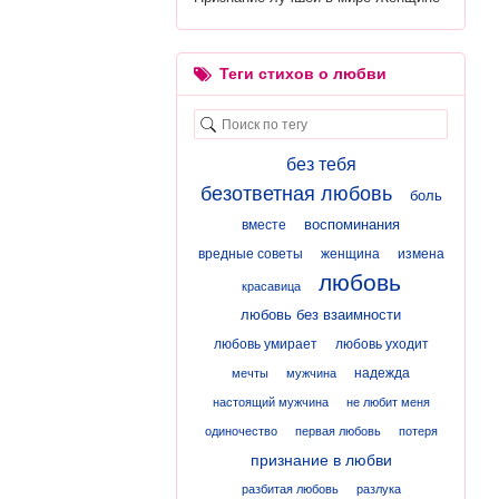
Теги стихов о любви
без тебя
безответная любовь
боль
воспоминания
вместе
вредные советы
женщина
измена
любовь
красавица
любовь без взаимности
любовь умирает
любовь уходит
надежда
мечты
мужчина
настоящий мужчина
не любит меня
одиночество
первая любовь
потеря
признание в любви
разбитая любовь
разлука