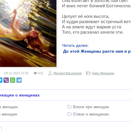
Она взлетает в золотистый свет
И вниз летит богиней Боттичелли
Целует её ноги высота,
И кудри развевает встречный вет
А на земле ждут жаркие уста
Того, кто раскачал качели эти.
Читать далее:
До этой Женщины расти нам и 
08.11.2023
22:55
925
Михаил Васильков
Гимн Женщине
икации о женщинах
я женщин
Блоги про женщин
о женщин
Стихи о женщинах