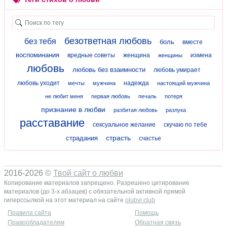
безответная любовь
без тебя
боль
вместе
воспоминания
вредные советы
женщина
измена
женщины
любовь
любовь без взаимности
любовь умирает
любовь уходит
надежда
мечты
мужчина
настоящий мужчина
не любит меня
первая любовь
печаль
потеря
признание в любви
разбитая любовь
разлука
расставание
сексуальное желание
скучаю по тебе
страсть
страдания
счастье
2016-2026 ©
Твой сайт о любви
Копирование материалов запрещено. Разрешено цитирование
материалов (до 3-х абзацев) с обязательной активной прямой
гиперссылкой на этот материал на сайте
olubvi.club
Правила сайта
Помощь
Правообладателям
Обратная связь