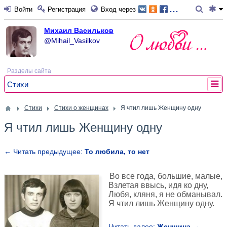
...
Войти
Регистрация
Вход через
Михаил Васильков
@Mihail_Vasilkov
Разделы сайта
Стихи
Стихи
Стихи о женщинах
Я чтил лишь Женщину одну
Я чтил лишь Женщину одну
← Читать предыдущее:
То любила, то нет
Во все года, большие, малые,
Взлетая ввысь, идя ко дну,
Любя, кляня, я не обманывал.
Я чтил лишь Женщину одну.
Читать далее:
Женщина →