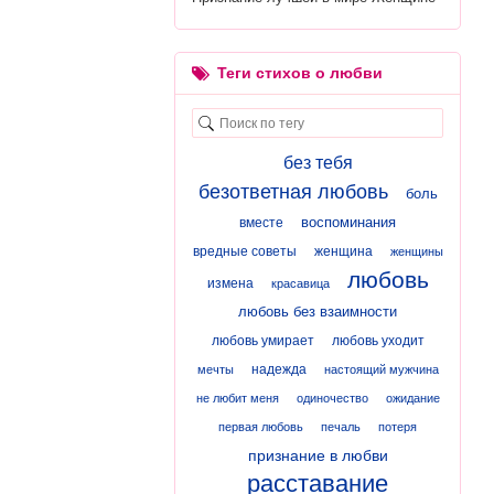
Теги стихов о любви
без тебя
безответная любовь
боль
воспоминания
вместе
вредные советы
женщина
женщины
любовь
измена
красавица
любовь без взаимности
любовь умирает
любовь уходит
надежда
мечты
настоящий мужчина
не любит меня
одиночество
ожидание
первая любовь
печаль
потеря
признание в любви
расставание