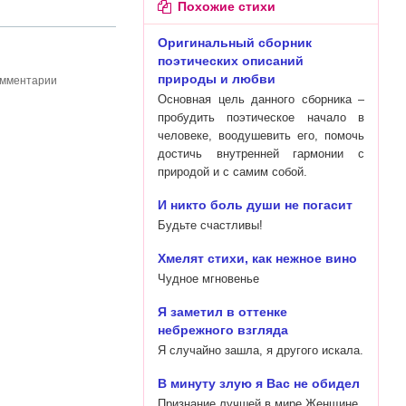
Похожие стихи
Оригинальный сборник
поэтических описаний
природы и любви
омментарии
Основная цель данного сборника –
пробудить поэтическое начало в
человеке, воодушевить его, помочь
достичь внутренней гармонии с
природой и с самим собой.
И никто боль души не погасит
Будьте счастливы!
Хмелят стихи, как нежное вино
Чудное мгновенье
Я заметил в оттенке
небрежного взгляда
Я случайно зашла, я другого искала.
В минуту злую я Вас не обидел
Признание лучшей в мире Женщине