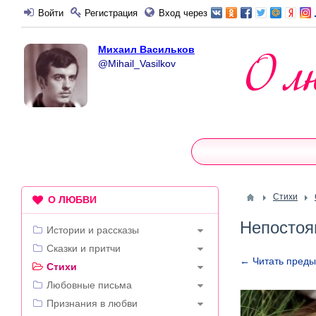
Войти
Регистрация
Вход через
Михаил Васильков
@Mihail_Vasilkov
Стихи
О ЛЮБВИ
Непостоя
Истории и рассказы
Сказки и притчи
← Читать пред
Стихи
Любовные письма
Признания в любви