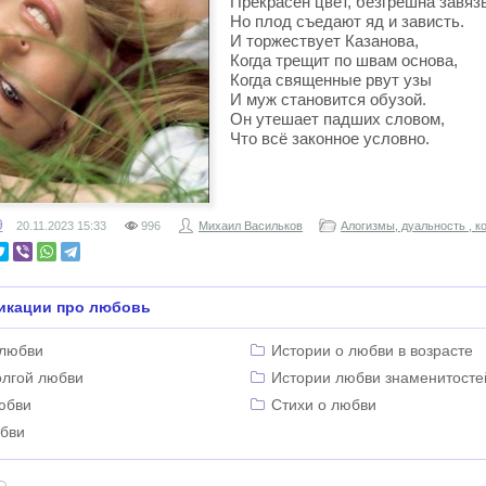
Прекрасен цвет, безгрешна завязь
Но плод съедают яд и зависть.
И торжествует Казанова,
Когда трещит по швам основа,
Когда священные рвут узы
И муж становится обузой.
Он утешает падших словом,
Что всё законное условно.
9
20.11.2023
15:33
996
Михаил Васильков
Алогизмы, дуальность , к
икации про любовь
 любви
Истории о любви в возрасте
олгой любви
Истории любви знаменитосте
юбви
Стихи о любви
юбви