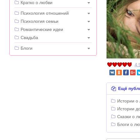
Кратко о любви
---
Психология отношений
Психология семьи
Романтические идеи
Свадьба
---
Блоги
4.
Ещё публ
Истории о
Истории д
Сказки о л
Блоги о л